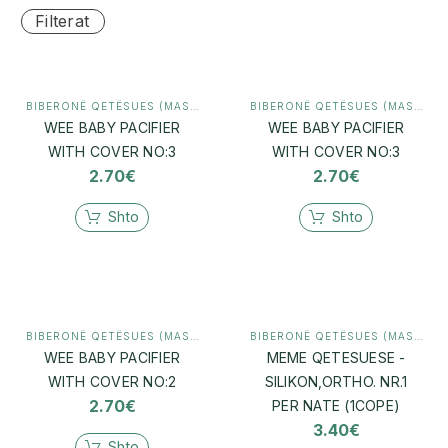
Filterat
BIBERONË QETËSUES (MASHTRUES)
,
MAMI & BEBI
BIBERONË QETËSUES (MASHTRUES)
WEE BABY PACIFIER
WEE BABY PACIFIER
WITH COVER NO:3
WITH COVER NO:3
2.70
€
2.70
€
Shto
Shto
BIBERONË QETËSUES (MASHTRUES)
,
MAMI & BEBI
BIBERONË QETËSUES (MASHTRUES)
WEE BABY PACIFIER
MEME QETESUESE -
WITH COVER NO:2
SILIKON,ORTHO. NR.1
2.70
€
PER NATE (1COPE)
3.40
€
Shto