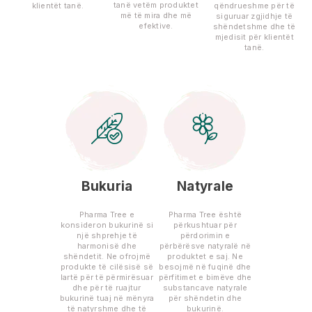
tanë vetëm produktet
klientët tanë.
qëndrueshme për të
më të mira dhe më
siguruar zgjidhje të
efektive.
shëndetshme dhe të
mjedisit për klientët
tanë.
Bukuria
Natyrale
Pharma Tree e
Pharma Tree është
konsideron bukurinë si
përkushtuar për
një shprehje të
përdorimin e
harmonisë dhe
përbërësve natyralë në
shëndetit. Ne ofrojmë
produktet e saj. Ne
produkte të cilësisë së
besojmë në fuqinë dhe
lartë për të përmirësuar
përfitimet e bimëve dhe
dhe për të ruajtur
substancave natyrale
bukurinë tuaj në mënyra
për shëndetin dhe
të natyrshme dhe të
bukurinë.