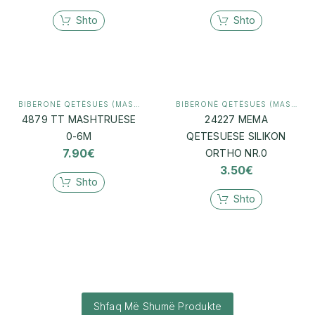
Shto
Shto
BIBERONË QETËSUES (MASHTRUES)
,
MAMI & BEBI
BIBERONË QETËSUES (MASHTRUES)
4879 TT MASHTRUESE
24227 MEMA
0-6M
QETESUESE SILIKON
7.90
€
ORTHO NR.0
3.50
€
Shto
Shto
Shfaq Më Shumë Produkte