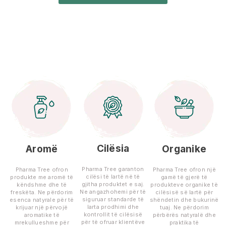
Cilësia
Aromë
Organike
Pharma Tree garanton
Pharma Tree ofron
Pharma Tree ofron një
cilësi të lartë në të
produkte me aromë të
gamë të gjerë të
gjitha produktet e saj.
këndshme dhe të
produkteve organike të
Ne angazhohemi për të
freskëta. Ne përdorim
cilësisë së lartë për
siguruar standarde të
esenca natyrale për të
shëndetin dhe bukurinë
larta prodhimi dhe
krijuar një përvojë
tuaj. Ne përdorim
kontrollit të cilësisë
aromatike të
përbërës natyralë dhe
për të ofruar klientëve
mrekullueshme për
praktika të