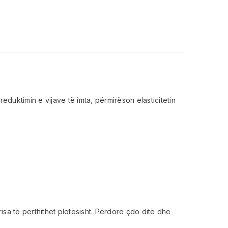
duktimin e vijave të imta, përmirëson elasticitetin
sa të përthithet plotësisht. Përdore çdo ditë dhe