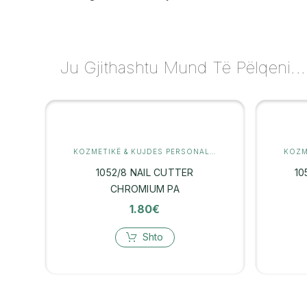
Ju Gjithashtu Mund Të Pëlqeni...
KOZMETIKË & KUJDES PERSONAL
,
MANIKYR
1052/8 NAIL CUTTER
10
CHROMIUM PA
1.80
€
Shto