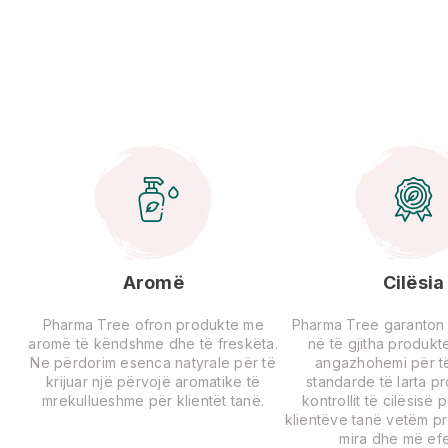
Aromë
Cilësia
Pharma Tree ofron produkte me
Pharma Tree garanton ci
aromë të këndshme dhe të freskëta.
në të gjitha produkte
Ne përdorim esenca natyrale për të
angazhohemi për të
krijuar një përvojë aromatike të
standarde të larta p
mrekullueshme për klientët tanë.
kontrollit të cilësisë 
klientëve tanë vetëm p
mira dhe më efe