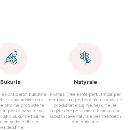
Bukuria
Natyrale
 e konsideron bukurinë
Pharma Tree është përkushtuar për
rehje të harmonisë dhe
përdorimin e përbërësve natyralë në
Ne ofrojmë produkte të
produktet e saj. Ne besojmë në
lartë për të përmirësuar
fuqinë dhe përfitimet e bimëve dhe
uajtur bukurinë tuaj në
substancave natyrale për shëndetin
ë natyrshme dhe të
dhe bukurinë.
hëndetshme.