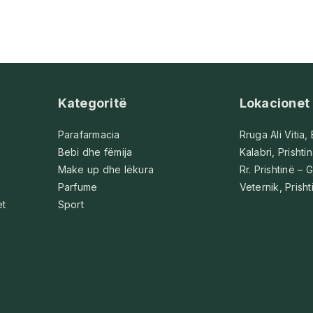
Kategoritë
Lokacionet
Parafarmacia
Rruga Ali Vitia,
Bebi dhe fëmija
Kalabri, Prishti
Make up dhe lëkura
Rr. Prishtinë – G
Parfume
Veternik, Prisht
et
Sport