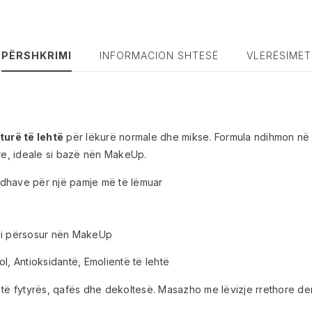
PËRSHKRIMI
INFORMACION SHTESË
VLERËSIMET
turë të lehtë
për lëkurë normale dhe mikse. Formula ndihmon në re
e, ideale si bazë nën MakeUp.
udhave për një pamje më të lëmuar
, i përsosur nën MakeUp
l, Antioksidantë, Emolientë të lehtë
të fytyrës, qafës dhe dekoltesë. Masazho me lëvizje rrethore deri