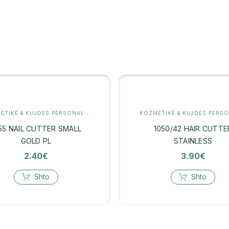
KOZMETIKË & KUJDES PERSONAL
,
MANIKYR
55 NAIL CUTTER SMALL
1050/42 HAIR CUTTE
GOLD PL
STAINLESS
2.40
€
3.90
€
Shto
Shto