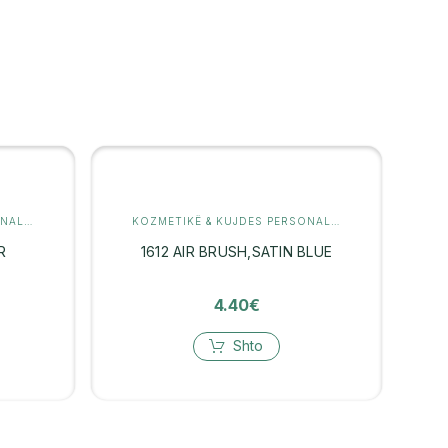
KOZMETIKË & KUJDES PERSONAL
,
KUJDES PËR FLOKËT
KOZMETIKË & KUJDES PERSONAL
,
KUJDES PËR FLO
R
1612 AIR BRUSH,SATIN BLUE
4.40
€
Shto