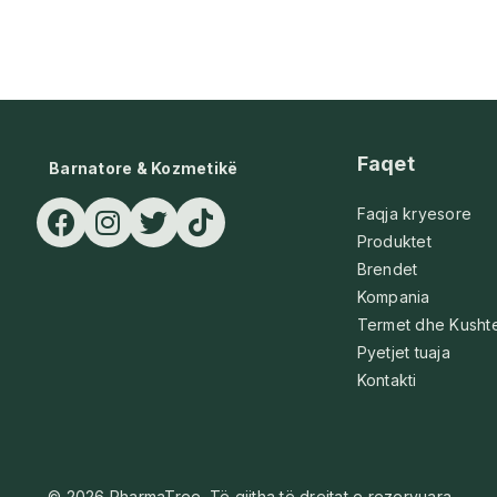
Faqet
Barnatore & Kozmetikë
Faqja kryesore
Produktet
Brendet
Kompania
Termet dhe Kusht
Pyetjet tuaja
Kontakti
© 2026 PharmaTree. Të gjitha të drejtat e rezervuara.