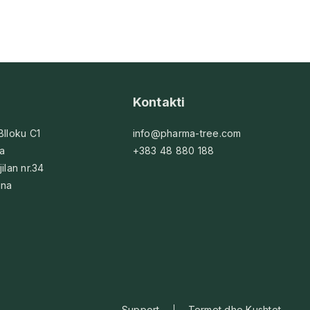
Kontakti
 Blloku C1
info@pharma-tree.com
na
+383 48 880 188
jilan nr.34
ina
Support
Termet dhe Kushtet