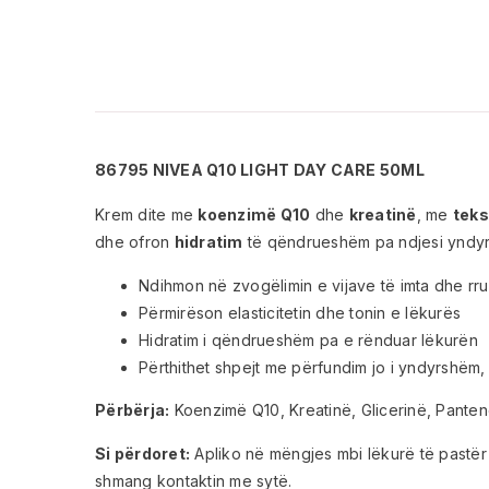
86795 NIVEA Q10 LIGHT DAY CARE 50ML
Krem dite me
koenzimë Q10
dhe
kreatinë
, me
teks
dhe ofron
hidratim
të qëndrueshëm pa ndjesi yndyr
Ndihmon në zvogëlimin e vijave të imta dhe rr
Përmirëson elasticitetin dhe tonin e lëkurës
Hidratim i qëndrueshëm pa e rënduar lëkurën
Përthithet shpejt me përfundim jo i yndyrshëm
Përbërja:
Koenzimë Q10, Kreatinë, Glicerinë, Panteno
Si përdoret:
Apliko në mëngjes mbi lëkurë të pastër 
shmang kontaktin me sytë.