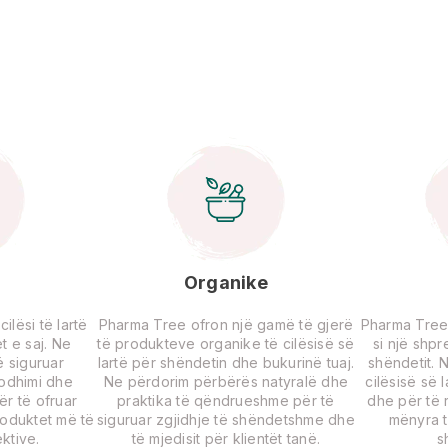
Organike
lësi të lartë
Pharma Tree ofron një gamë të gjerë
Pharma Tree
t e saj. Ne
të produkteve organike të cilësisë së
si një shp
 siguruar
lartë për shëndetin dhe bukurinë tuaj.
shëndetit. 
rodhimi dhe
Ne përdorim përbërës natyralë dhe
cilësisë së 
për të ofruar
praktika të qëndrueshme për të
dhe për të r
roduktet më të
siguruar zgjidhje të shëndetshme dhe
mënyra t
ktive.
të mjedisit për klientët tanë.
s