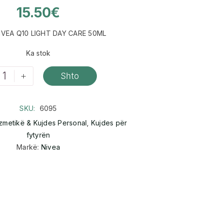
15.50
€
IVEA Q10 LIGHT DAY CARE 50ML
Ka stok
+
Shto
SKU:
6095
zmetikë & Kujdes Personal
,
Kujdes për
fytyrën
Markë:
Nivea