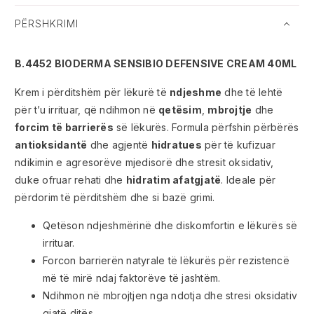
PËRSHKRIMI
B.4452 BIODERMA SENSIBIO DEFENSIVE CREAM 40ML
Krem i përditshëm për lëkurë të
ndjeshme
dhe të lehtë
për t’u irrituar, që ndihmon në
qetësim
,
mbrojtje
dhe
forcim të barrierës
së lëkurës. Formula përfshin përbërës
antioksidantë
dhe agjentë
hidratues
për të kufizuar
ndikimin e agresorëve mjedisorë dhe stresit oksidativ,
duke ofruar rehati dhe
hidratim afatgjatë
. Ideale për
përdorim të përditshëm dhe si bazë grimi.
Qetëson ndjeshmërinë dhe diskomfortin e lëkurës së
irrituar.
Forcon barrierën natyrale të lëkurës për rezistencë
më të mirë ndaj faktorëve të jashtëm.
Ndihmon në mbrojtjen nga ndotja dhe stresi oksidativ
gjatë ditës.