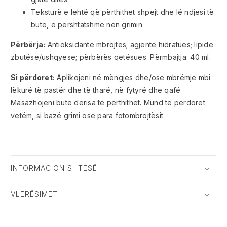
Teksturë e lehtë që përthithet shpejt dhe lë ndjesi të
butë, e përshtatshme nën grimin.
Përbërja:
Antioksidantë mbrojtës; agjentë hidratues; lipide
zbutëse/ushqyese; përbërës qetësues. Përmbajtja: 40 ml.
Si përdoret:
Aplikojeni në mëngjes dhe/ose mbrëmje mbi
lëkurë të pastër dhe të tharë, në fytyrë dhe qafë.
Masazhojeni butë derisa të përthithet. Mund të përdoret
vetëm, si bazë grimi ose para fotombrojtësit.
INFORMACION SHTESË
VLERËSIMET