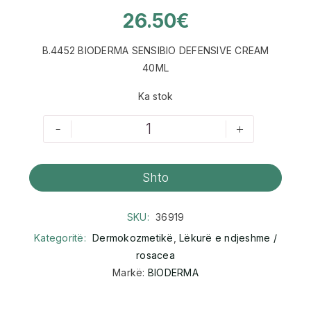
26.50
€
B.4452 BIODERMA SENSIBIO DEFENSIVE CREAM
40ML
Ka stok
-
+
Shto
SKU:
36919
Kategoritë:
Dermokozmetikë
,
Lëkurë e ndjeshme /
rosacea
Markë:
BIODERMA