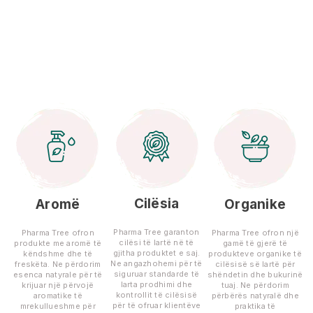
Cilësia
Aromë
Organike
Pharma Tree garanton
Pharma Tree ofron
Pharma Tree ofron një
cilësi të lartë në të
produkte me aromë të
gamë të gjerë të
gjitha produktet e saj.
këndshme dhe të
produkteve organike të
Ne angazhohemi për të
freskëta. Ne përdorim
cilësisë së lartë për
siguruar standarde të
esenca natyrale për të
shëndetin dhe bukurinë
larta prodhimi dhe
krijuar një përvojë
tuaj. Ne përdorim
kontrollit të cilësisë
aromatike të
përbërës natyralë dhe
për të ofruar klientëve
mrekullueshme për
praktika të