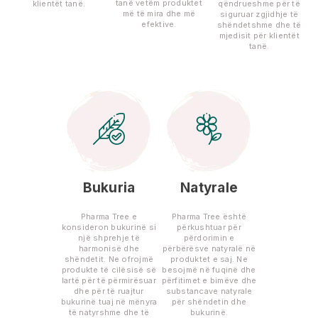
tanë vetëm produktet
klientët tanë.
qëndrueshme për të
më të mira dhe më
siguruar zgjidhje të
efektive.
shëndetshme dhe të
mjedisit për klientët
tanë.
Bukuria
Natyrale
Pharma Tree e
Pharma Tree është
konsideron bukurinë si
përkushtuar për
një shprehje të
përdorimin e
harmonisë dhe
përbërësve natyralë në
shëndetit. Ne ofrojmë
produktet e saj. Ne
produkte të cilësisë së
besojmë në fuqinë dhe
lartë për të përmirësuar
përfitimet e bimëve dhe
dhe për të ruajtur
substancave natyrale
bukurinë tuaj në mënyra
për shëndetin dhe
të natyrshme dhe të
bukurinë.