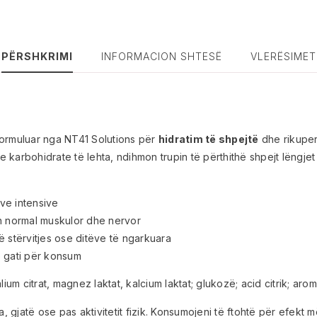
PËRSHKRIMI
INFORMACION SHTESË
VLERËSIMET
ormuluar nga NT41 Solutions për
hidratim të shpejtë
dhe rikuperi
he karbohidrate të lehta, ndihmon trupin të përthithë shpejt lëng
eve intensive
on normal muskulor dhe nervor
stërvitjes ose ditëve të ngarkuara
e gati për konsum
kalium citrat, magnez laktat, kalcium laktat; glukozë; acid citrik; a
, gjatë ose pas aktivitetit fizik. Konsumojeni të ftohtë për efekt 