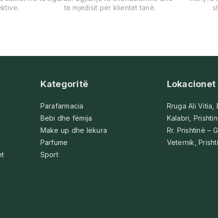
ktive.
të mjedisit për klientët tanë.
s
Kategoritë
Lokacionet
Parafarmacia
Rruga Ali Vitia,
Bebi dhe fëmija
Kalabri, Prishti
Make up dhe lëkura
Rr. Prishtinë – G
Parfume
Veternik, Prisht
et
Sport