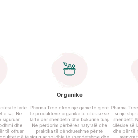
Organike
lësi të lartë
Pharma Tree ofron një gamë të gjerë
Pharma Tree
t e saj. Ne
të produkteve organike të cilësisë së
si një shp
 siguruar
lartë për shëndetin dhe bukurinë tuaj.
shëndetit. 
rodhimi dhe
Ne përdorim përbërës natyralë dhe
cilësisë së 
për të ofruar
praktika të qëndrueshme për të
dhe për të r
roduktet më të
siguruar zgjidhje të shëndetshme dhe
mënyra t