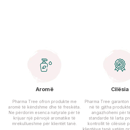
Aromë
Cilësia
Pharma Tree ofron produkte me
Pharma Tree garanton ci
aromë të këndshme dhe të freskëta.
në të gjitha produkte
Ne përdorim esenca natyrale për të
angazhohemi për të
krijuar një përvojë aromatike të
standarde të larta p
mrekullueshme për klientët tanë.
kontrollit të cilësisë 
klientëve tanë vetëm p