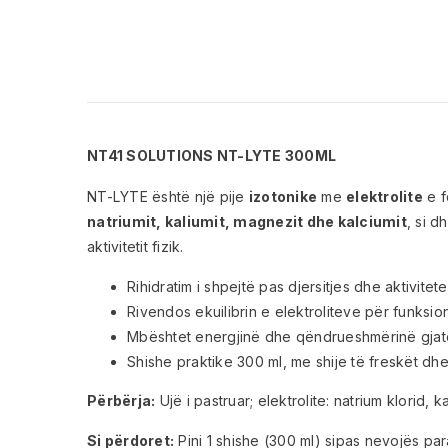
NT41 SOLUTIONS NT-LYTE 300ML
NT-LYTE është një pije
izotonike
me
elektrolite
e f
natriumit, kaliumit, magnezit dhe kalciumit
, si d
aktivitetit fizik.
Rihidratim i shpejtë pas djersitjes dhe aktivitet
Rivendos ekuilibrin e elektroliteve për funksi
Mbështet energjinë dhe qëndrueshmërinë gjatë 
Shishe praktike 300 ml, me shije të freskët dh
Përbërja:
Ujë i pastruar; elektrolite: natrium klorid, 
Si përdoret:
Pini 1 shishe (300 ml) sipas nevojës para