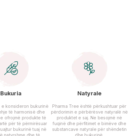
Bukuria
Natyrale
 e konsideron bukurinë
Pharma Tree është përkushtuar për
rehje të harmonisë dhe
përdorimin e përbërësve natyralë në
Ne ofrojmë produkte të
produktet e saj. Ne besojmë në
lartë për të përmirësuar
fuqinë dhe përfitimet e bimëve dhe
uajtur bukurinë tuaj në
substancave natyrale për shëndetin
ë natyrshme dhe të
dhe bukurinë.