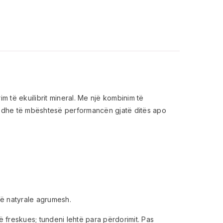
m të ekuilibrit mineral. Me një kombinim të
jet dhe të mbështesë performancën gjatë ditës apo
romë natyrale agrumesh.
më freskues; tundeni lehtë para përdorimit. Pas