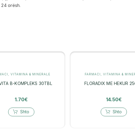
 24 orësh.
MACI
,
VITAMINA & MINERALE
FARMACI
,
VITAMINA & MINE
VITA B-KOMPLEKS 30TBL
FLORADIX ME HEKUR 2
1.70
€
14.50
€
Shto
Shto