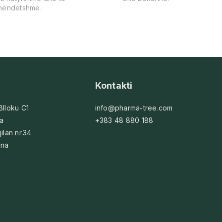
hëndetshme.
Kontakti
 Blloku C1
info@pharma-tree.com
na
+383 48 880 188
jilan nr.34
ina