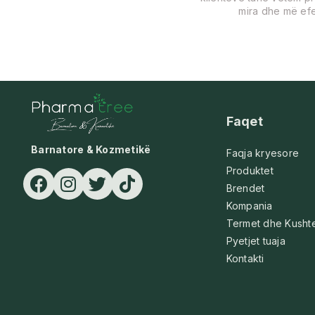
mira dhe më efe
Faqet
Barnatore & Kozmetikë
Faqja kryesore
Produktet
Brendet
Kompania
Termet dhe Kusht
Pyetjet tuaja
Kontakti