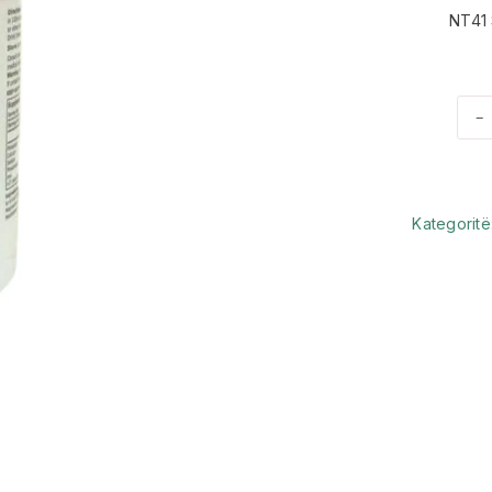
NT41
-
Kategoritë