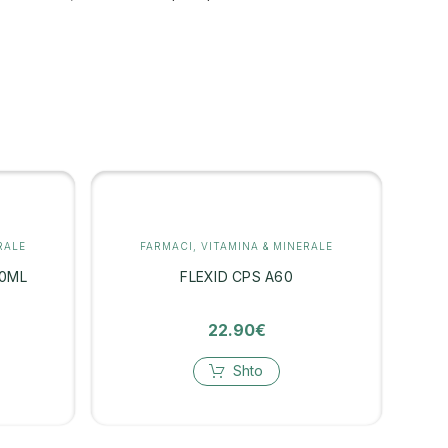
RALE
FARMACI
,
VITAMINA & MINERALE
50ML
FLEXID CPS A60
22.90
€
Shto