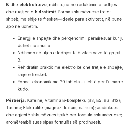
B
dhe
elektroliteve
, ndihmojnë në reduktimin e lodhjes
dhe ruajtjen e
hidratimit
. Forma shkumëzuese tretet
shpejt, me shije të freskët—ideale para aktivitetit, në punë
apo në udhëtim.
Energji e shpejtë dhe përqendrim i përmirësuar kur ju
duhet më shumë.
Ndihmon në uljen e lodhjes falë vitaminave të grupit
B.
Rehidratim praktik me elektrolite dhe tretje e shpejtë,
shije e freskët.
Format ekonomik me 20 tableta – i lehtë për t’u marrë
kudo.
Përbërja:
Kafeinë; Vitamina B-kompleks (B3, B5, B6, B12);
Taurinë; Elektrolite (magnez, kalium, natrium); acidifikues
dhe agjentë shkumëzues tipikë për formula shkumëzuese;
aromë/ëmbëlsues sipas formulës së prodhuesit.