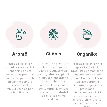
Cilësia
Aromë
Organike
Pharma Tree garanton
Pharma Tree ofron
Pharma Tree ofron një
cilësi të lartë në të
produkte me aromë të
gamë të gjerë të
gjitha produktet e saj.
këndshme dhe të
produkteve organike të
Ne angazhohemi për të
freskëta. Ne përdorim
cilësisë së lartë për
siguruar standarde të
esenca natyrale për të
shëndetin dhe bukurinë
larta prodhimi dhe
krijuar një përvojë
tuaj. Ne përdorim
kontrollit të cilësisë
aromatike të
përbërës natyralë dhe
për të ofruar klientëve
mrekullueshme për
praktika të
tanë vetëm produktet
klientët tanë.
qëndrueshme për të
më të mira dhe më
siguruar zgjidhje të
efektive.
shëndetshme dhe të
mjedisit për klientët
tanë.