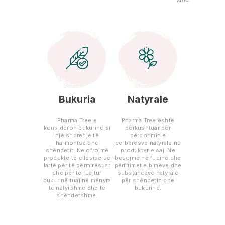
Bukuria
Natyrale
Pharma Tree e
Pharma Tree është
konsideron bukurinë si
përkushtuar për
një shprehje të
përdorimin e
harmonisë dhe
përbërësve natyralë në
shëndetit. Ne ofrojmë
produktet e saj. Ne
produkte të cilësisë së
besojmë në fuqinë dhe
lartë për të përmirësuar
përfitimet e bimëve dhe
dhe për të ruajtur
substancave natyrale
bukurinë tuaj në mënyra
për shëndetin dhe
të natyrshme dhe të
bukurinë.
shëndetshme.