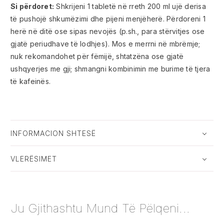
Si përdoret:
Shkrijeni 1 tabletë në rreth 200 ml ujë derisa
të pushojë shkumëzimi dhe pijeni menjëherë. Përdoreni 1
herë në ditë ose sipas nevojës (p.sh., para stërvitjes ose
gjatë periudhave të lodhjes). Mos e merrni në mbrëmje;
nuk rekomandohet për fëmijë, shtatzëna ose gjatë
ushqyerjes me gji; shmangni kombinimin me burime të tjera
të kafeinës.
INFORMACION SHTESË
VLERËSIMET
Ju Gjithashtu Mund Të Pëlqeni...