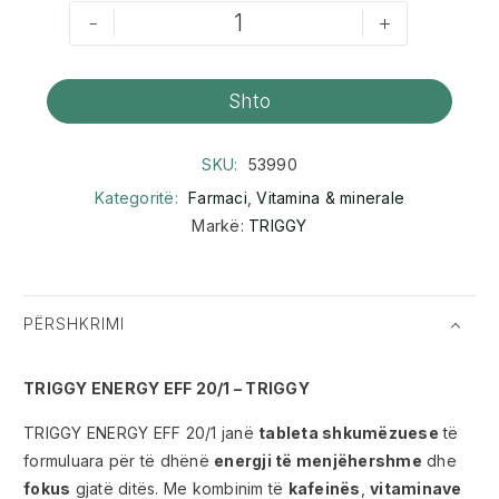
-
+
Shto
SKU:
53990
Kategoritë:
Farmaci
,
Vitamina & minerale
Markë:
TRIGGY
PËRSHKRIMI
TRIGGY ENERGY EFF 20/1 – TRIGGY
TRIGGY ENERGY EFF 20/1 janë
tableta shkumëzuese
të
formuluara për të dhënë
energji të menjëhershme
dhe
fokus
gjatë ditës. Me kombinim të
kafeinës
,
vitaminave