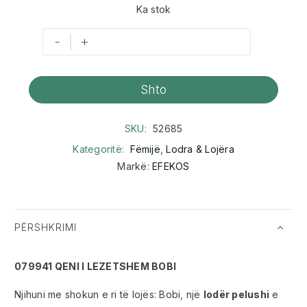
Ka stok
-
+
Shto
SKU:
52685
Kategoritë:
Fëmijë
,
Lodra & Lojëra
Markë:
EFEKOS
PËRSHKRIMI
079941 QENI I LEZETSHEM BOBI
Njihuni me shokun e ri të lojës: Bobi, një
lodër pelushi
e