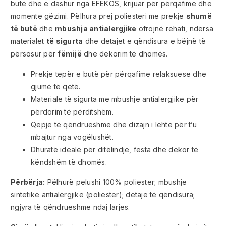
butë dhe e dashur nga EFEKOS, krijuar për përqafime dhe
momente gëzimi. Pëlhura prej poliesteri me prekje
shumë
të butë
dhe
mbushja antialergjike
ofrojnë rehati, ndërsa
materialet
të sigurta
dhe detajet e qëndisura e bëjnë të
përsosur për
fëmijë
dhe dekorim të dhomës.
Prekje tepër e butë për përqafime relaksuese dhe
gjumë të qetë.
Materiale të sigurta me mbushje antialergjike për
përdorim të përditshëm.
Qepje të qëndrueshme dhe dizajn i lehtë për t’u
mbajtur nga vogëlushët.
Dhuratë ideale për ditëlindje, festa dhe dekor të
këndshëm të dhomës.
Përbërja:
Pëlhurë pelushi 100% poliester; mbushje
sintetike antialergjike (poliester); detaje të qëndisura;
ngjyra të qëndrueshme ndaj larjes.