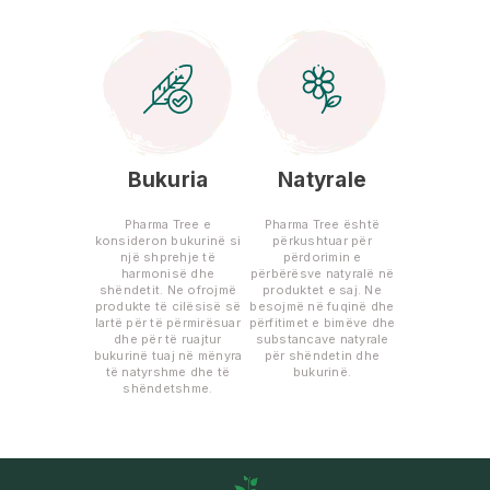
Bukuria
Natyrale
Pharma Tree e
Pharma Tree është
konsideron bukurinë si
përkushtuar për
një shprehje të
përdorimin e
harmonisë dhe
përbërësve natyralë në
shëndetit. Ne ofrojmë
produktet e saj. Ne
produkte të cilësisë së
besojmë në fuqinë dhe
lartë për të përmirësuar
përfitimet e bimëve dhe
dhe për të ruajtur
substancave natyrale
bukurinë tuaj në mënyra
për shëndetin dhe
të natyrshme dhe të
bukurinë.
shëndetshme.