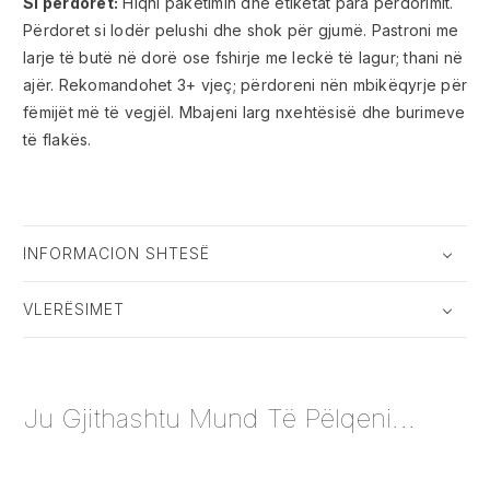
Si përdoret:
Hiqni paketimin dhe etiketat para përdorimit.
Përdoret si lodër pelushi dhe shok për gjumë. Pastroni me
larje të butë në dorë ose fshirje me leckë të lagur; thani në
ajër. Rekomandohet 3+ vjeç; përdoreni nën mbikëqyrje për
fëmijët më të vegjël. Mbajeni larg nxehtësisë dhe burimeve
të flakës.
INFORMACION SHTESË
VLERËSIMET
Ju Gjithashtu Mund Të Pëlqeni...