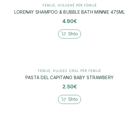
FËMIJË
,
HIGJIENË PËR FËMIJË
LORENAY SHAMPOO & BUBBLE BATH MINNIE 475ML
4.90
€
Shto
FËMIJË
,
KUJDES ORAL PËR FËMIJË
PASTA DEL CAPITANO BABY STRAWBERY
2.50
€
Shto