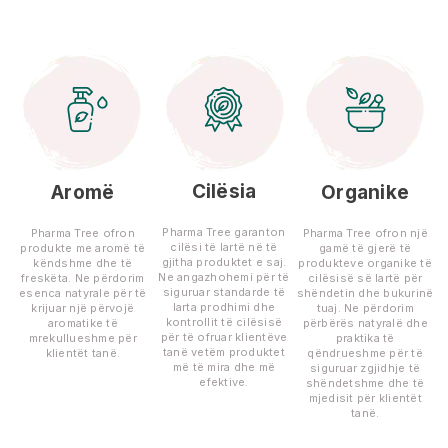
Cilësia
Aromë
Organike
Pharma Tree garanton
Pharma Tree ofron
Pharma Tree ofron një
cilësi të lartë në të
produkte me aromë të
gamë të gjerë të
gjitha produktet e saj.
këndshme dhe të
produkteve organike të
Ne angazhohemi për të
freskëta. Ne përdorim
cilësisë së lartë për
siguruar standarde të
esenca natyrale për të
shëndetin dhe bukurinë
larta prodhimi dhe
krijuar një përvojë
tuaj. Ne përdorim
kontrollit të cilësisë
aromatike të
përbërës natyralë dhe
për të ofruar klientëve
mrekullueshme për
praktika të
tanë vetëm produktet
klientët tanë.
qëndrueshme për të
më të mira dhe më
siguruar zgjidhje të
efektive.
shëndetshme dhe të
mjedisit për klientët
tanë.