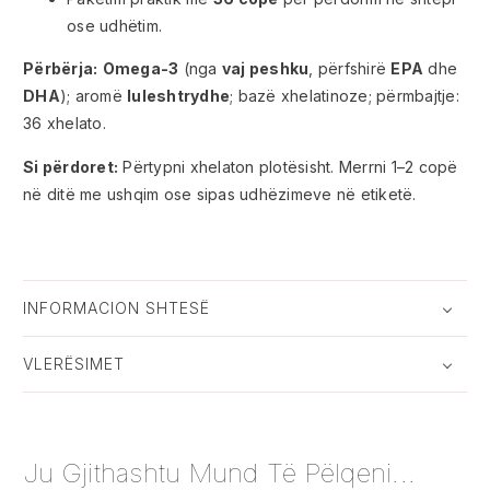
ose udhëtim.
Përbërja:
Omega-3
(nga
vaj peshku
, përfshirë
EPA
dhe
DHA
); aromë
luleshtrydhe
; bazë xhelatinoze; përmbajtje:
36 xhelato.
Si përdoret:
Përtypni xhelaton plotësisht. Merrni 1–2 copë
në ditë me ushqim ose sipas udhëzimeve në etiketë.
INFORMACION SHTESË
VLERËSIMET
Ju Gjithashtu Mund Të Pëlqeni...