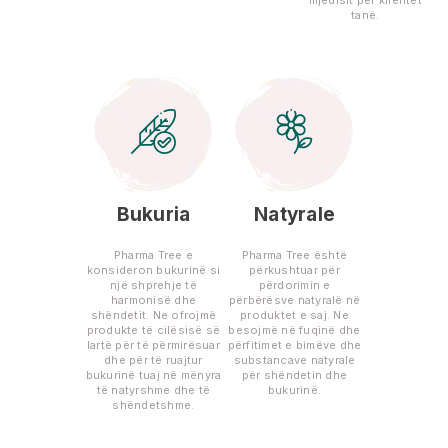
tanë.
Bukuria
Natyrale
Pharma Tree e
Pharma Tree është
konsideron bukurinë si
përkushtuar për
një shprehje të
përdorimin e
harmonisë dhe
përbërësve natyralë në
shëndetit. Ne ofrojmë
produktet e saj. Ne
produkte të cilësisë së
besojmë në fuqinë dhe
lartë për të përmirësuar
përfitimet e bimëve dhe
dhe për të ruajtur
substancave natyrale
bukurinë tuaj në mënyra
për shëndetin dhe
të natyrshme dhe të
bukurinë.
shëndetshme.