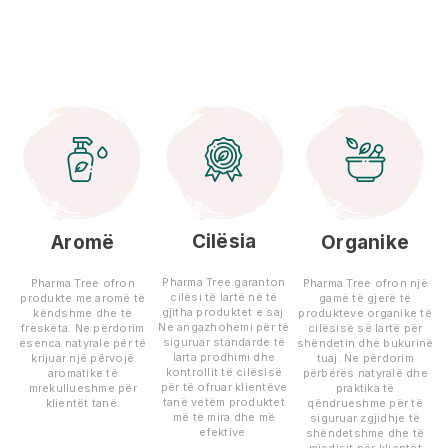
Cilësia
Aromë
Organike
Pharma Tree garanton
Pharma Tree ofron
Pharma Tree ofron një
cilësi të lartë në të
produkte me aromë të
gamë të gjerë të
gjitha produktet e saj.
këndshme dhe të
produkteve organike të
Ne angazhohemi për të
freskëta. Ne përdorim
cilësisë së lartë për
siguruar standarde të
esenca natyrale për të
shëndetin dhe bukurinë
larta prodhimi dhe
krijuar një përvojë
tuaj. Ne përdorim
kontrollit të cilësisë
aromatike të
përbërës natyralë dhe
për të ofruar klientëve
mrekullueshme për
praktika të
tanë vetëm produktet
klientët tanë.
qëndrueshme për të
më të mira dhe më
siguruar zgjidhje të
efektive.
shëndetshme dhe të
mjedisit për klientët