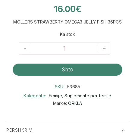
16.00
€
MOLLERS STRAWBERRY OMEGA3 JELLY FISH 36PCS
Ka stok
-
+
Shto
SKU:
53685
Kategoritë:
Fëmijë
,
Suplemente për fëmijë
Markë:
ORKLA
PËRSHKRIMI