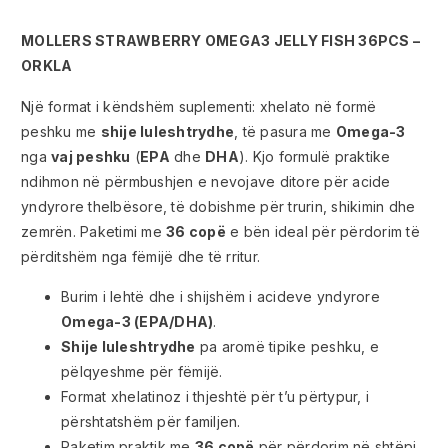
MOLLERS STRAWBERRY OMEGA3 JELLY FISH 36PCS –
ORKLA
Një format i këndshëm suplementi: xhelato në formë
peshku me
shije luleshtrydhe
, të pasura me
Omega-3
nga
vaj peshku
(
EPA
dhe
DHA
). Kjo formulë praktike
ndihmon në përmbushjen e nevojave ditore për acide
yndyrore thelbësore, të dobishme për trurin, shikimin dhe
zemrën. Paketimi me
36 copë
e bën ideal për përdorim të
përditshëm nga fëmijë dhe të rritur.
Burim i lehtë dhe i shijshëm i acideve yndyrore
Omega-3 (EPA/DHA)
.
Shije luleshtrydhe
pa aromë tipike peshku, e
pëlqyeshme për fëmijë.
Format xhelatinoz i thjeshtë për t’u përtypur, i
përshtatshëm për familjen.
Paketim praktik me
36 copë
për përdorim në shtëpi