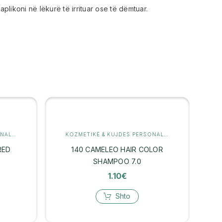
plikoni në lëkurë të irrituar ose të dëmtuar.
KOZMETIKË & KUJDES PERSONAL
,
KUJDES PËR FLOKËT
KOZMETIKË & KUJDES PERSONAL
,
KUJDES PËR FLO
RED
140 CAMELEO HAIR COLOR
SHAMPOO 7.0
1.10
€
Shto