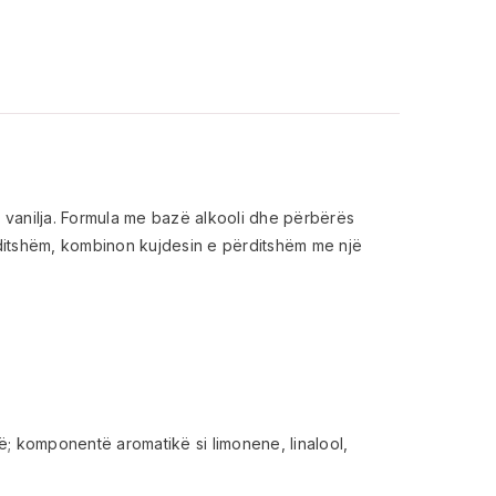
vanilja. Formula me bazë alkooli dhe përbërës
rditshëm, kombinon kujdesin e përditshëm me një
jë; komponentë aromatikë si limonene, linalool,