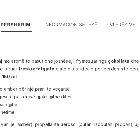
PËRSHKRIMI
INFORMACION SHTESË
VLERËSIMET
j
me aromë të pasur dhe joshëse, i frymëzuar nga
çokollata
dhe 
ke ofruar
freski afatgjatë
gjatë ditës. Ideale për përdorim të pë
k
150 ml
.
e amber për një prani të veçantë.
i të pastërtisë gjatë gjithë ditës.
 ngjitje.
dhëtime.
vanilje, amber); propellantë aerosol (butan, izobutan, propan); u