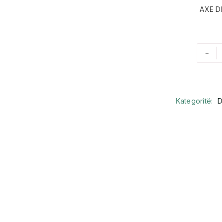
AXE D
-
Kategoritë:
D