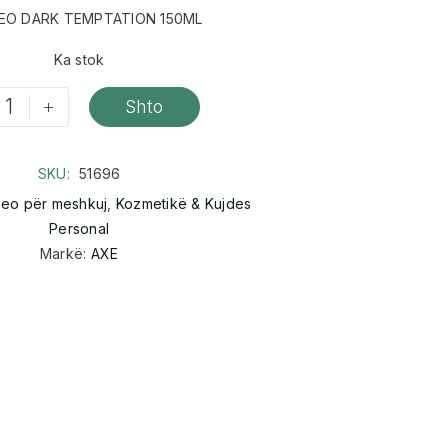
EO DARK TEMPTATION 150ML
Ka stok
+
Shto
SKU:
51696
eo për meshkuj
,
Kozmetikë & Kujdes
Personal
Markë:
AXE