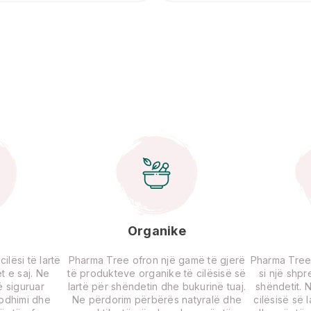
Organike
lësi të lartë
Pharma Tree ofron një gamë të gjerë
Pharma Tree
t e saj. Ne
të produkteve organike të cilësisë së
si një shp
 siguruar
lartë për shëndetin dhe bukurinë tuaj.
shëndetit. 
rodhimi dhe
Ne përdorim përbërës natyralë dhe
cilësisë së 