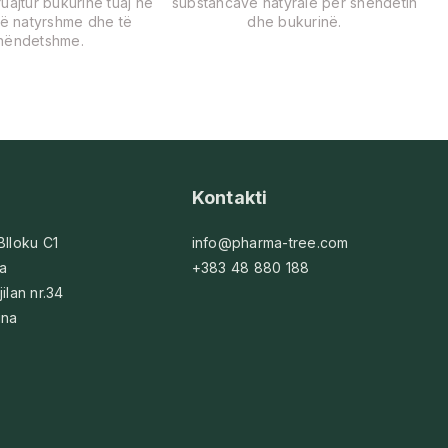
uajtur bukurinë tuaj në
substancave natyrale për shëndetin
ë natyrshme dhe të
dhe bukurinë.
hëndetshme.
Kontakti
 Blloku C1
info@pharma-tree.com
na
+383 48 880 188
jilan nr.34
ina