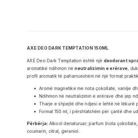
AXE DEO DARK TEMPTATION 150ML
AXE Deo Dark Temptation është një
deodorant spra
aromatikë ndihmon në
neutralizimin e erërave
, du
profil aromatik të paharrueshëm në një format prakti
Aromë magnetike me nota çokollate, vanilje dh
Ndihmon në neutralizimin e erërave dhe jep ndjes
Tharje e shpejtë dhe ndjesi e lehtë në lëkurë pa
Format 150 ml, i përshtatshëm për çantë dhe u
Përbërja:
Alkool denaturuar; parfum (nota çokollate, 
coumarin, citral, geraniol.