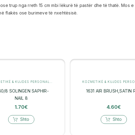
se trup nga rreth 15 cm mbi lëkurë të pastër dhe të thatë. Mos e a
ë flakës ose burimeve të nxehtësisë.
KOZMETIKË & KUJDES PERSONAL
,
MANIKYR
40/8 SOLINGEN SAPHIR-
1631 AIR BRUSH,SATIN 
NAIL 8
1.70
€
4.60
€
Shto
Shto