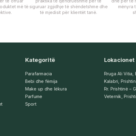
për të ofruar
praktika të qëndrueshme për të
dhe për të r
roduktet më të
siguruar zgjidhje të shëndetshme dhe
mënyra t
ktive.
të mjedisit për klientët tanë.
s
Kategoritë
Lokacionet
Parafarmacia
Rruga Ali Vitia,
Bebi dhe fëmija
Kalabri, Prishti
Make up dhe lëkura
Rr. Prishtinë – G
Parfume
Veternik, Prisht
et
Sport