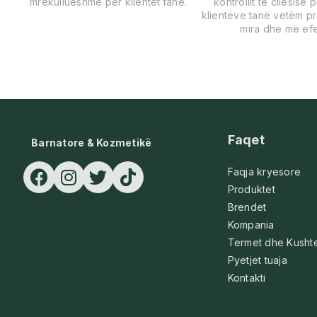
mrekullueshme për klientët tanë.
kontrollit të cilësisë 
klientëve tanë vetëm p
mira dhe më efe
Faqet
Barnatore & Kozmetikë
Faqja kryesore
Produktet
Brendet
Kompania
Termet dhe Kusht
Pyetjet tuaja
Kontakti