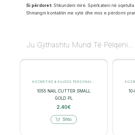
Si përdoret:
Shkundeni mirë. Spërkateni në sqetulla o
Shmangni kontaktin me sytë dhe mos e përdorni pran
Ju Gjithashtu Mund Të Pëlqeni...
KOZMETIKË & KUJDES PERSONAL
,
MANIKYR
1055 NAIL CUTTER SMALL
10
GOLD PL
2.40
€
Shto