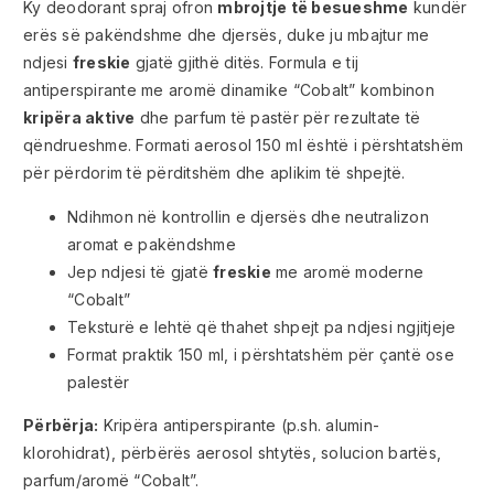
Ky deodorant spraj ofron
mbrojtje të besueshme
kundër
erës së pakëndshme dhe djersës, duke ju mbajtur me
ndjesi
freskie
gjatë gjithë ditës. Formula e tij
antiperspirante me aromë dinamike “Cobalt” kombinon
kripëra aktive
dhe parfum të pastër për rezultate të
qëndrueshme. Formati aerosol 150 ml është i përshtatshëm
për përdorim të përditshëm dhe aplikim të shpejtë.
Ndihmon në kontrollin e djersës dhe neutralizon
aromat e pakëndshme
Jep ndjesi të gjatë
freskie
me aromë moderne
“Cobalt”
Teksturë e lehtë që thahet shpejt pa ndjesi ngjitjeje
Format praktik 150 ml, i përshtatshëm për çantë ose
palestër
Përbërja:
Kripëra antiperspirante (p.sh. alumin-
klorohidrat), përbërës aerosol shtytës, solucion bartës,
parfum/aromë “Cobalt”.