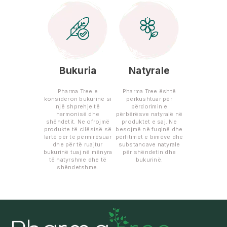
Bukuria
Natyrale
Pharma Tree e
Pharma Tree është
konsideron bukurinë si
përkushtuar për
një shprehje të
përdorimin e
harmonisë dhe
përbërësve natyralë në
shëndetit. Ne ofrojmë
produktet e saj. Ne
produkte të cilësisë së
besojmë në fuqinë dhe
lartë për të përmirësuar
përfitimet e bimëve dhe
dhe për të ruajtur
substancave natyrale
bukurinë tuaj në mënyra
për shëndetin dhe
të natyrshme dhe të
bukurinë.
shëndetshme.