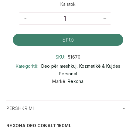
Ka stok
-
+
Shto
SKU:
51670
Kategoritë:
Deo për meshkuj
,
Kozmetikë & Kujdes
Personal
Markë:
Rexona
PËRSHKRIMI
REXONA DEO COBALT 150ML