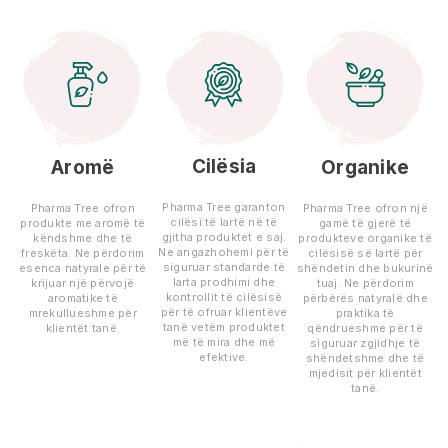
Cilësia
Aromë
Organike
Pharma Tree garanton
Pharma Tree ofron
Pharma Tree ofron një
cilësi të lartë në të
produkte me aromë të
gamë të gjerë të
gjitha produktet e saj.
këndshme dhe të
produkteve organike të
Ne angazhohemi për të
freskëta. Ne përdorim
cilësisë së lartë për
siguruar standarde të
esenca natyrale për të
shëndetin dhe bukurinë
larta prodhimi dhe
krijuar një përvojë
tuaj. Ne përdorim
kontrollit të cilësisë
aromatike të
përbërës natyralë dhe
për të ofruar klientëve
mrekullueshme për
praktika të
tanë vetëm produktet
klientët tanë.
qëndrueshme për të
më të mira dhe më
siguruar zgjidhje të
efektive.
shëndetshme dhe të
mjedisit për klientët
tanë.