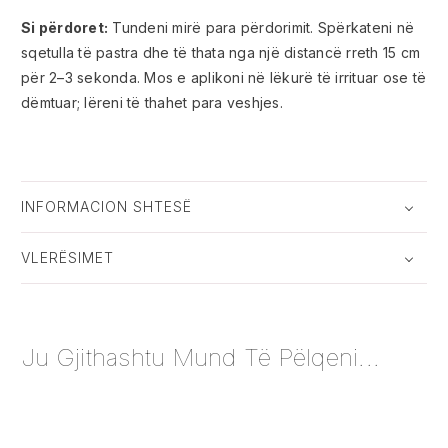
Si përdoret:
Tundeni mirë para përdorimit. Spërkateni në
sqetulla të pastra dhe të thata nga një distancë rreth 15 cm
për 2–3 sekonda. Mos e aplikoni në lëkurë të irrituar ose të
dëmtuar; lëreni të thahet para veshjes.
INFORMACION SHTESË
VLERËSIMET
Ju Gjithashtu Mund Të Pëlqeni...