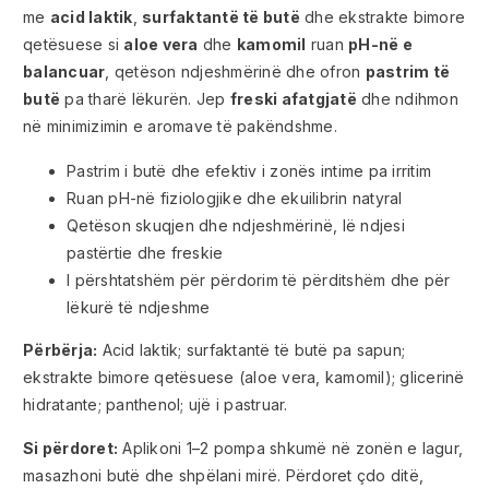
me
acid laktik
,
surfaktantë të butë
dhe ekstrakte bimore
qetësuese si
aloe vera
dhe
kamomil
ruan
pH-në e
balancuar
, qetëson ndjeshmërinë dhe ofron
pastrim të
butë
pa tharë lëkurën. Jep
freski afatgjatë
dhe ndihmon
në minimizimin e aromave të pakëndshme.
Pastrim i butë dhe efektiv i zonës intime pa irritim
Ruan pH-në fiziologjike dhe ekuilibrin natyral
Qetëson skuqjen dhe ndjeshmërinë, lë ndjesi
pastërtie dhe freskie
I përshtatshëm për përdorim të përditshëm dhe për
lëkurë të ndjeshme
Përbërja:
Acid laktik; surfaktantë të butë pa sapun;
ekstrakte bimore qetësuese (aloe vera, kamomil); glicerinë
hidratante; panthenol; ujë i pastruar.
Si përdoret:
Aplikoni 1–2 pompa shkumë në zonën e lagur,
masazhoni butë dhe shpëlani mirë. Përdoret çdo ditë,