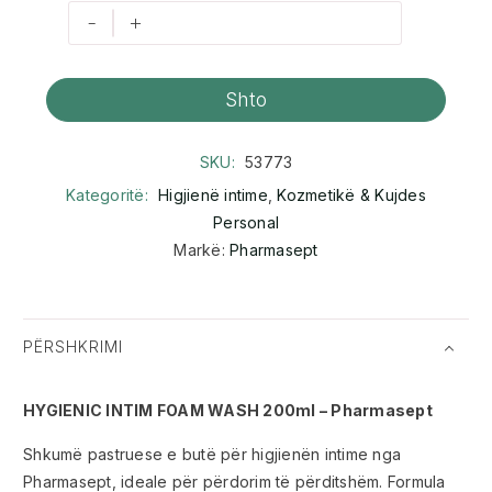
-
+
Shto
SKU:
53773
Kategoritë:
Higjienë intime
,
Kozmetikë & Kujdes
Personal
Markë:
Pharmasept
PËRSHKRIMI
HYGIENIC INTIM FOAM WASH 200ml – Pharmasept
Shkumë pastruese e butë për higjienën intime nga
Pharmasept, ideale për përdorim të përditshëm. Formula