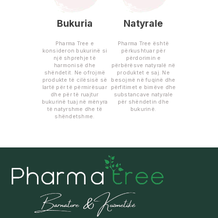
Bukuria
Natyrale
Pharma Tree e
Pharma Tree është
konsideron bukurinë si
përkushtuar për
një shprehje të
përdorimin e
harmonisë dhe
përbërësve natyralë në
shëndetit. Ne ofrojmë
produktet e saj. Ne
produkte të cilësisë së
besojmë në fuqinë dhe
lartë për të përmirësuar
përfitimet e bimëve dhe
dhe për të ruajtur
substancave natyrale
bukurinë tuaj në mënyra
për shëndetin dhe
të natyrshme dhe të
bukurinë.
shëndetshme.