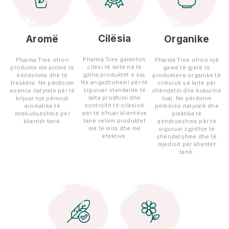
Cilësia
Aromë
Organike
Pharma Tree garanton
Pharma Tree ofron
Pharma Tree ofron një
cilësi të lartë në të
produkte me aromë të
gamë të gjerë të
gjitha produktet e saj.
këndshme dhe të
produkteve organike të
Ne angazhohemi për të
freskëta. Ne përdorim
cilësisë së lartë për
siguruar standarde të
esenca natyrale për të
shëndetin dhe bukurinë
larta prodhimi dhe
krijuar një përvojë
tuaj. Ne përdorim
kontrollit të cilësisë
aromatike të
përbërës natyralë dhe
për të ofruar klientëve
mrekullueshme për
praktika të
tanë vetëm produktet
klientët tanë.
qëndrueshme për të
më të mira dhe më
siguruar zgjidhje të
efektive.
shëndetshme dhe të
mjedisit për klientët
tanë.