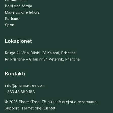
Bebi dhe fëmija
Make up dhe lëkura
Parfume
Sport
Lokacionet
Rruga Ali Vitia, Blloku C1 Kalabri, Prishtina
Rr. Prishtinë – Gjilan nr.34 Veternik, Prishtina
Kontakti
info@pharma-tree.com
+383 48 880 188
© 2026 PharmaTree. Të gjitha të drejtat e rezervuara.
Support
Termet dhe Kushtet