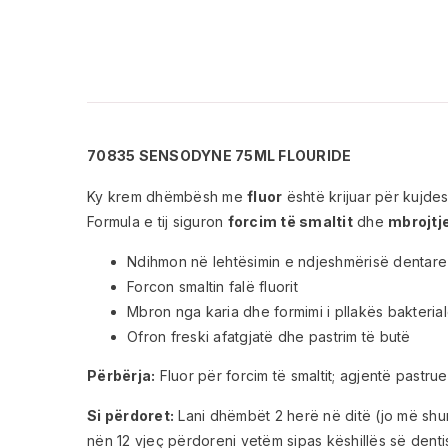
70835 SENSODYNE 75ML FLOURIDE
Ky krem dhëmbësh me
fluor
është krijuar për kujde
Formula e tij siguron
forcim të smaltit
dhe
mbrojtje
Ndihmon në lehtësimin e ndjeshmërisë dentare 
Forcon smaltin falë fluorit
Mbron nga karia dhe formimi i pllakës bakteria
Ofron freski afatgjatë dhe pastrim të butë
Përbërja:
Fluor për forcim të smaltit; agjentë pastru
Si përdoret:
Lani dhëmbët 2 herë në ditë (jo më shumë
nën 12 vjeç përdoreni vetëm sipas këshillës së dentist