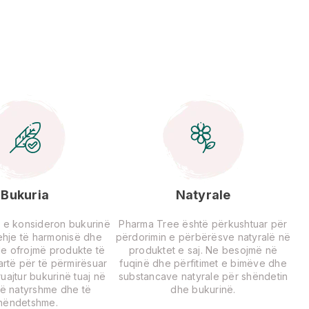
Bukuria
Natyrale
 e konsideron bukurinë
Pharma Tree është përkushtuar për
rehje të harmonisë dhe
përdorimin e përbërësve natyralë në
Ne ofrojmë produkte të
produktet e saj. Ne besojmë në
lartë për të përmirësuar
fuqinë dhe përfitimet e bimëve dhe
uajtur bukurinë tuaj në
substancave natyrale për shëndetin
ë natyrshme dhe të
dhe bukurinë.
hëndetshme.