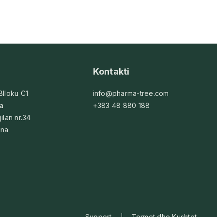
Kontakti
 Blloku C1
info@pharma-tree.com
na
+383 48 880 188
jilan nr.34
ina
Support
Termet dhe Kushtet