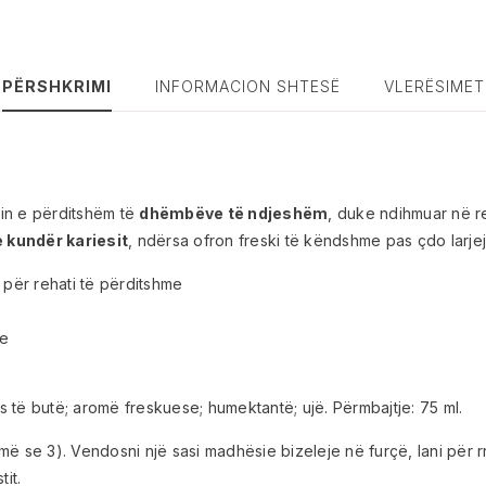
PËRSHKRIMI
INFORMACION SHTESË
VLERËSIMET
sin e përditshëm të
dhëmbëve të ndjeshëm
, duke ndihmuar në red
 kundër kariesit
, ndërsa ofron freski të këndshme pas çdo larjej
për rehati të përditshme
le
es të butë; aromë freskuese; humektantë; ujë. Përmbajtje: 75 ml.
 se 3). Vendosni një sasi madhësie bizeleje në furçë, lani për rre
it.