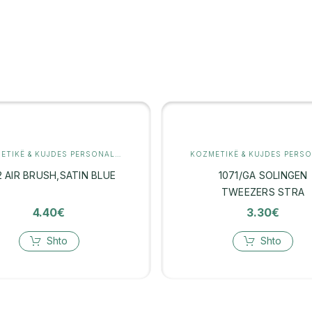
KOZMETIKË & KUJDES PERSONAL
,
KUJDES PËR FLOKËT
2 AIR BRUSH,SATIN BLUE
1071/GA SOLINGEN
TWEEZERS STRA
4.40
€
3.30
€
Shto
Shto