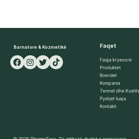
Faqet
Barnatore & Kozmetikë
Faqja kryesore
Produktet
Brendet
Kompania
Termet dhe Kusht
Pyetjet tuaja
Kontakti
© 2026 PharmaTree. Të gjitha të drejtat e rezervuara.