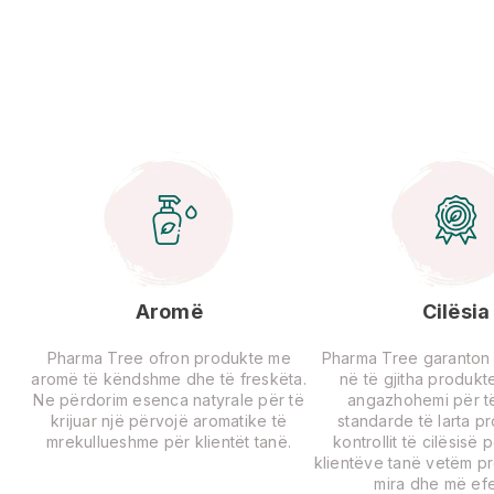
Aromë
Cilësia
Pharma Tree ofron produkte me
Pharma Tree garanton ci
aromë të këndshme dhe të freskëta.
në të gjitha produkte
Ne përdorim esenca natyrale për të
angazhohemi për të
krijuar një përvojë aromatike të
standarde të larta p
mrekullueshme për klientët tanë.
kontrollit të cilësisë 
klientëve tanë vetëm p
mira dhe më efe