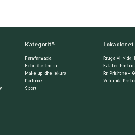
Kategoritë
Lokacionet
Parafarmacia
Rruga Ali Vitia,
Bebi dhe fëmija
Kalabri, Prishti
Make up dhe lëkura
Rr. Prishtinë – G
Parfume
Veternik, Prisht
et
Sport