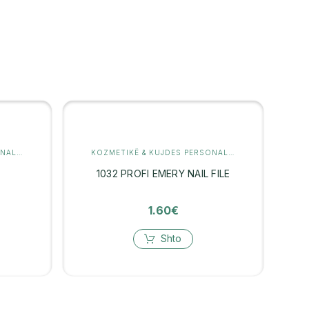
KOZMETIKË & KUJDES PERSONAL
,
RROJE & DEPILIM
KOZMETIKË & KUJDES PERSONAL
,
MANIKYR
1032 PROFI EMERY NAIL FILE
1.60
€
Shto