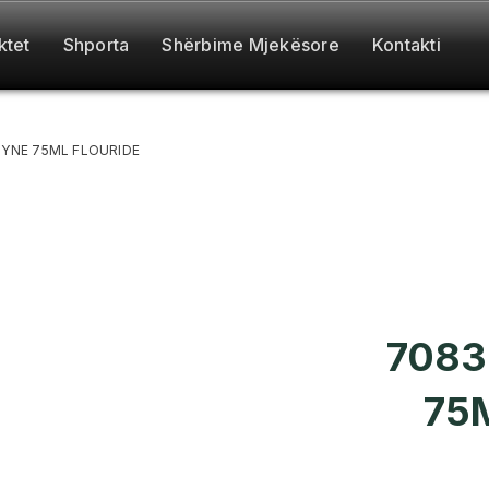
ktet
Shporta
Shërbime Mjekësore
Kontakti
YNE 75ML FLOURIDE
7083
75