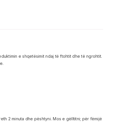
uktimin e shqetësimit ndaj të ftohtit dhe të ngrohtit.
e.
th 2 minuta dhe pështyni. Mos e gëlltitni; për fëmijë