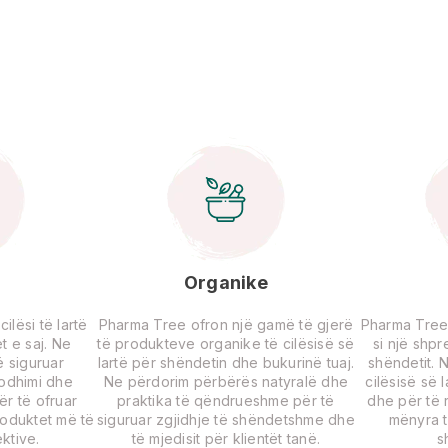
Organike
lësi të lartë
Pharma Tree ofron një gamë të gjerë
Pharma Tree
t e saj. Ne
të produkteve organike të cilësisë së
si një shp
 siguruar
lartë për shëndetin dhe bukurinë tuaj.
shëndetit. 
rodhimi dhe
Ne përdorim përbërës natyralë dhe
cilësisë së 
për të ofruar
praktika të qëndrueshme për të
dhe për të r
roduktet më të
siguruar zgjidhje të shëndetshme dhe
mënyra t
ktive.
të mjedisit për klientët tanë.
s