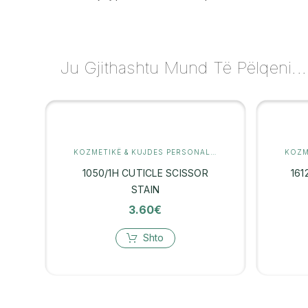
Ju Gjithashtu Mund Të Pëlqeni...
KOZMETIKË & KUJDES PERSONAL
,
MANIKYR
1050/1H CUTICLE SCISSOR
161
STAIN
3.60
€
Shto