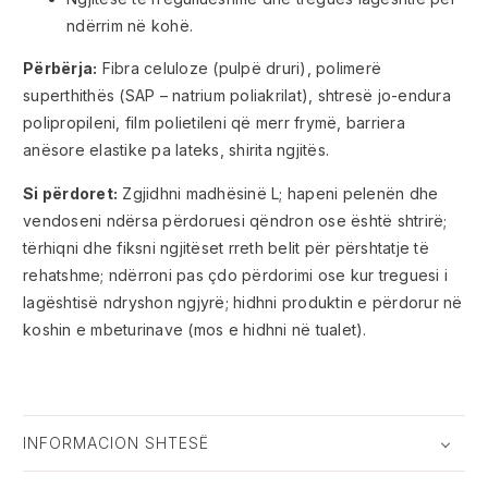
ndërrim në kohë.
Përbërja:
Fibra celuloze (pulpë druri), polimerë
superthithës (SAP – natrium poliakrilat), shtresë jo-endura
polipropileni, film polietileni që merr frymë, barriera
anësore elastike pa lateks, shirita ngjitës.
Si përdoret:
Zgjidhni madhësinë L; hapeni pelenën dhe
vendoseni ndërsa përdoruesi qëndron ose është shtrirë;
tërhiqni dhe fiksni ngjitëset rreth belit për përshtatje të
rehatshme; ndërroni pas çdo përdorimi ose kur treguesi i
lagështisë ndryshon ngjyrë; hidhni produktin e përdorur në
koshin e mbeturinave (mos e hidhni në tualet).
INFORMACION SHTESË