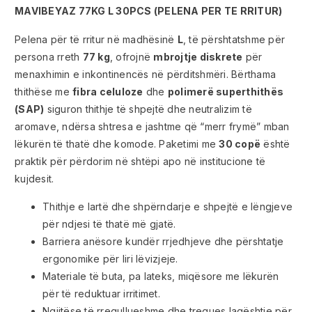
MAVIBEYAZ 77KG L 30PCS (PELENA PER TE RRITUR)
Pelena për të rritur në madhësinë
L
, të përshtatshme për
persona rreth
77 kg
, ofrojnë
mbrojtje diskrete
për
menaxhimin e inkontinencës në përditshmëri. Bërthama
thithëse me
fibra celuloze
dhe
polimerë superthithës
(SAP)
siguron thithje të shpejtë dhe neutralizim të
aromave, ndërsa shtresa e jashtme që “merr frymë” mban
lëkurën të thatë dhe komode. Paketimi me
30 copë
është
praktik për përdorim në shtëpi apo në institucione të
kujdesit.
Thithje e lartë dhe shpërndarje e shpejtë e lëngjeve
për ndjesi të thatë më gjatë.
Barriera anësore kundër rrjedhjeve dhe përshtatje
ergonomike për liri lëvizjeje.
Materiale të buta, pa lateks, miqësore me lëkurën
për të reduktuar irritimet.
Ngjitëse të rregullueshme dhe tregues lagështie për