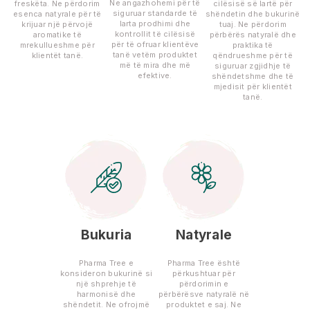
Ne angazhohemi për të
freskëta. Ne përdorim
cilësisë së lartë për
siguruar standarde të
esenca natyrale për të
shëndetin dhe bukurinë
larta prodhimi dhe
krijuar një përvojë
tuaj. Ne përdorim
kontrollit të cilësisë
aromatike të
përbërës natyralë dhe
për të ofruar klientëve
mrekullueshme për
praktika të
tanë vetëm produktet
klientët tanë.
qëndrueshme për të
më të mira dhe më
siguruar zgjidhje të
efektive.
shëndetshme dhe të
mjedisit për klientët
tanë.
Bukuria
Natyrale
Pharma Tree e
Pharma Tree është
konsideron bukurinë si
përkushtuar për
një shprehje të
përdorimin e
harmonisë dhe
përbërësve natyralë në
shëndetit. Ne ofrojmë
produktet e saj. Ne