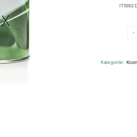
IT1092 
-
Kategoritë:
Kozm