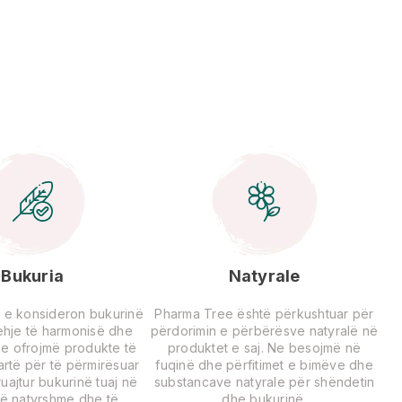
Bukuria
Natyrale
 e konsideron bukurinë
Pharma Tree është përkushtuar për
rehje të harmonisë dhe
përdorimin e përbërësve natyralë në
Ne ofrojmë produkte të
produktet e saj. Ne besojmë në
lartë për të përmirësuar
fuqinë dhe përfitimet e bimëve dhe
uajtur bukurinë tuaj në
substancave natyrale për shëndetin
ë natyrshme dhe të
dhe bukurinë.