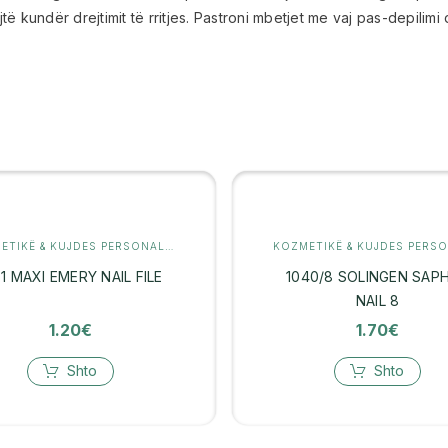
jtë kundër drejtimit të rritjes. Pastroni mbetjet me vaj pas-depilim
KOZMETIKË & KUJDES PERSONAL
,
MANIKYR
31 MAXI EMERY NAIL FILE
1040/8 SOLINGEN SAPH
NAIL 8
1.20
€
1.70
€
Shto
Shto