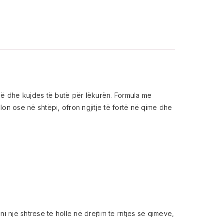
ë dhe kujdes të butë për lëkurën. Formula me
llon ose në shtëpi, ofron ngjitje të fortë në qime dhe
 një shtresë të hollë në drejtim të rritjes së qimeve,