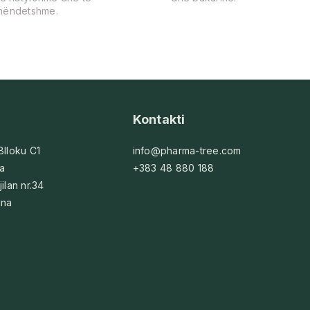
hëndetshme.
Kontakti
 Blloku C1
info@pharma-tree.com
na
+383 48 880 188
jilan nr.34
ina