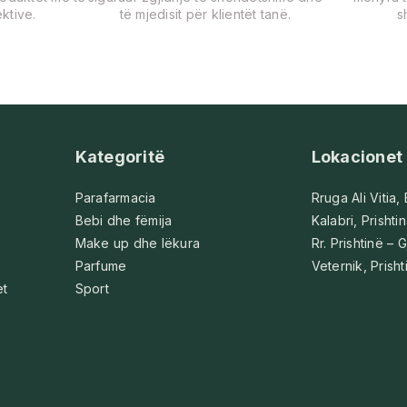
ktive.
të mjedisit për klientët tanë.
s
Kategoritë
Lokacionet
Parafarmacia
Rruga Ali Vitia,
Bebi dhe fëmija
Kalabri, Prishti
Make up dhe lëkura
Rr. Prishtinë – G
Parfume
Veternik, Prisht
et
Sport