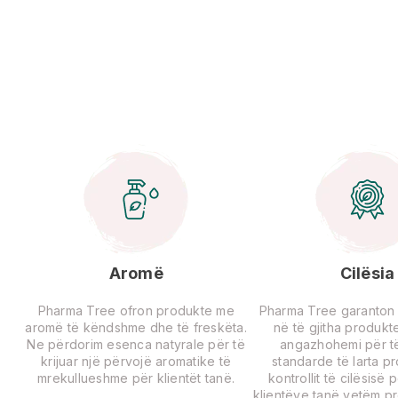
Aromë
Cilësia
Pharma Tree ofron produkte me
Pharma Tree garanton ci
aromë të këndshme dhe të freskëta.
në të gjitha produkte
Ne përdorim esenca natyrale për të
angazhohemi për të
krijuar një përvojë aromatike të
standarde të larta p
mrekullueshme për klientët tanë.
kontrollit të cilësisë 
klientëve tanë vetëm p