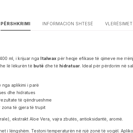
PËRSHKRIMI
INFORMACION SHTESË
VLERËSIMET
00 ml, i krijuar nga
Italwax
për heqje efikase të qimeve me rrënj
he lë lëkurën të
butë
dhe të
hidratuar
. Ideal për përdorim në sa
nga aplikimi i parë
ues dhe hidratues
rezultate të qëndrueshme
zona të gjera të trupit
ale), ekstrakt Aloe Vera, vajra zbutës, antioksidantë, aromë.
et i lëngshëm. Testoni temperaturën në një zonë të vogël. Aplikoni