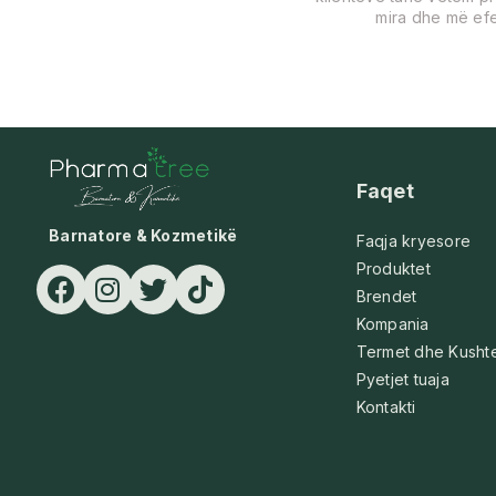
mira dhe më efe
Faqet
Barnatore & Kozmetikë
Faqja kryesore
Produktet
Brendet
Kompania
Termet dhe Kusht
Pyetjet tuaja
Kontakti