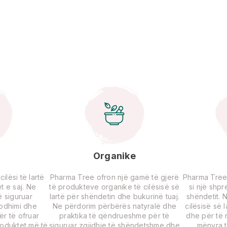
Organike
lësi të lartë
Pharma Tree ofron një gamë të gjerë
Pharma Tree
t e saj. Ne
të produkteve organike të cilësisë së
si një shp
 siguruar
lartë për shëndetin dhe bukurinë tuaj.
shëndetit. 
rodhimi dhe
Ne përdorim përbërës natyralë dhe
cilësisë së 
për të ofruar
praktika të qëndrueshme për të
dhe për të r
roduktet më të
siguruar zgjidhje të shëndetshme dhe
mënyra t