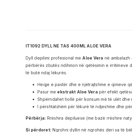
IT1092 DYLL NE TAS 400ML ALOE VERA
Dyll depilimi profesional me
Aloe Vera
në ambalazh 4
përbërës zbutës ndihmon në qetësimin e irritimeve d
të butë ndaj lëkurës.
Heqje e pastër dhe e njëtrajtshme e qimeve që 
Pasur me
ekstrakt Aloe Vera
për efekt qetës
Shpërndahet hollë për konsum më të ulët dhe 
I përshtatshëm për lëkurë të ndjeshme dhe për 
Përbërja:
Rrëshira depiluese (me bazë rrëshire natyr
Si përdoret:
Ngrohni dyllin në ngrohës deri sa të bëh