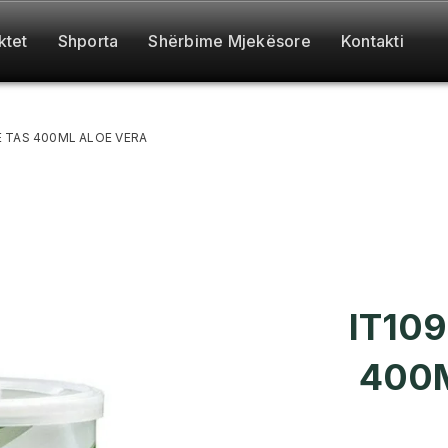
ktet
Shporta
Shërbime Mjekësore
Kontakti
E TAS 400ML ALOE VERA
IT109
400