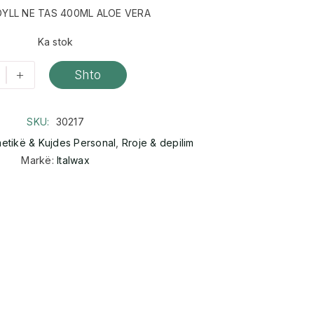
DYLL NE TAS 400ML ALOE VERA
Ka stok
+
Shto
SKU:
30217
etikë & Kujdes Personal
,
Rroje & depilim
Markë:
Italwax