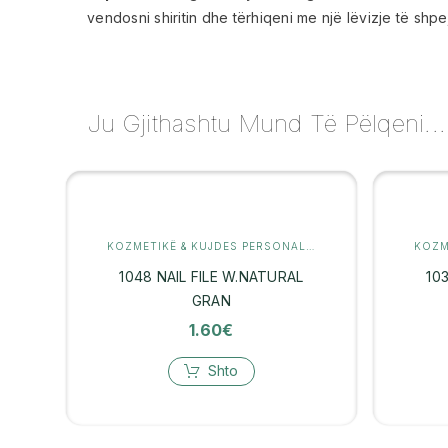
vendosni shiritin dhe tërhiqeni me një lëvizje të shpe
Ju Gjithashtu Mund Të Pëlqeni...
KOZMETIKË & KUJDES PERSONAL
,
MANIKYR
1048 NAIL FILE W.NATURAL
10
GRAN
1.60
€
Shto