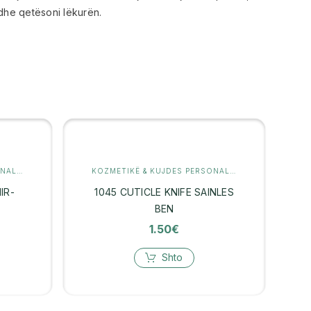
i dhe qetësoni lëkurën.
KOZMETIKË & KUJDES PERSONAL
,
MANIKYR
KOZMETIKË & KUJDES PERSONAL
,
MANIKYR
IR-
1045 CUTICLE KNIFE SAINLES
BEN
1.50
€
Shto