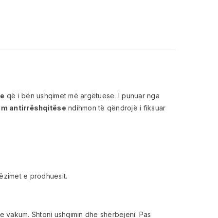
ne
që i bën ushqimet më argëtuese. I punuar nga
m antirrëshqitëse
ndihmon të qëndrojë i fiksuar
hëzimet e prodhuesit.
me vakum. Shtoni ushqimin dhe shërbejeni. Pas