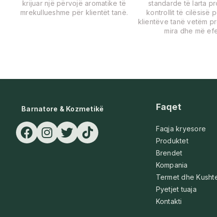
krijuar një përvojë aromatike të
standarde të larta p
mrekullueshme për klientët tanë.
kontrollit të cilësisë 
klientëve tanë vetëm p
mira dhe më efe
Faqet
Barnatore & Kozmetikë
Faqja kryesore
Produktet
Brendet
Kompania
Termet dhe Kusht
Pyetjet tuaja
Kontakti