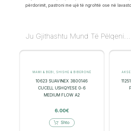
përdorimit, pastroni me ujë të ngrohtë ose në lavast
Ju Gjithashtu Mund Të Pëlqeni...
MAMI & BEBI
,
SHISHE & BIBERONË
AKSE
10623 SUAVINEX 3800146
1125
CUCELL USHQYESE 0-6
MEDIUM FLOW A2
6.00
€
Shto