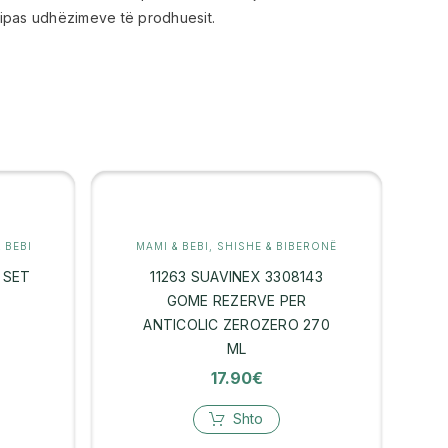
 sipas udhëzimeve të prodhuesit.
 BEBI
MAMI & BEBI
,
SHISHE & BIBERONË
 SET
11263 SUAVINEX 3308143
6
GOME REZERVE PER
ANTICOLIC ZEROZERO 270
ML
17.90
€
Shto