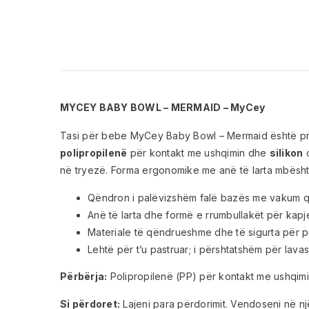
MYCEY BABY BOWL – MERMAID – MyCey
Tasi për bebe MyCey Baby Bowl – Mermaid është pro
polipropilenë
për kontakt me ushqimin dhe
silikon
c
në tryezë. Forma ergonomike me anë të larta mbësh
Qëndron i palëvizshëm falë bazës me vakum q
Anë të larta dhe formë e rrumbullakët për kapj
Materiale të qëndrueshme dhe të sigurta për p
Lehtë për t’u pastruar; i përshtatshëm për lava
Përbërja:
Polipropilenë (PP) për kontakt me ushqimin
Si përdoret:
Lajeni para përdorimit. Vendoseni në nj