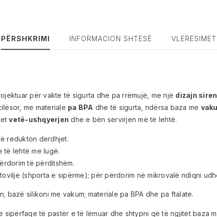
PËRSHKRIMI
INFORMACION SHTESË
VLERËSIMET
jektuar për vakte të sigurta dhe pa rrëmujë, me një
dizajn sire
ilësor, me materiale
pa BPA
dhe të sigurta, ndërsa baza me
vaku
tet
vetë-ushqyerjen
dhe e bën servirjen më të lehtë.
ë redukton derdhjet.
e të lehtë me lugë.
ërdorim të përditshëm.
stovilje (shporta e sipërme); për përdorim në mikrovalë ndiqni ud
; bazë silikoni me vakum; materiale pa BPA dhe pa ftalate.
ë sipërfaqe të pastër e të lëmuar dhe shtypni që të ngjitet baza 