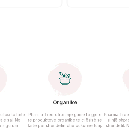
Organike
lësi të lartë
Pharma Tree ofron një gamë të gjerë
Pharma Tree
t e saj. Ne
të produkteve organike të cilësisë së
si një shp
 siguruar
lartë për shëndetin dhe bukurinë tuaj.
shëndetit. 