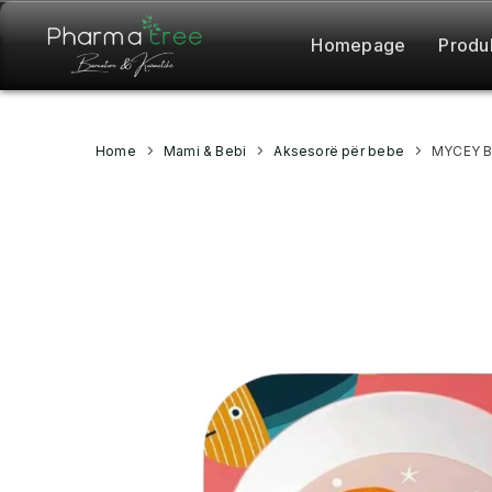
Homepage
Produ
Home
Mami & Bebi
Aksesorë për bebe
MYCEY B