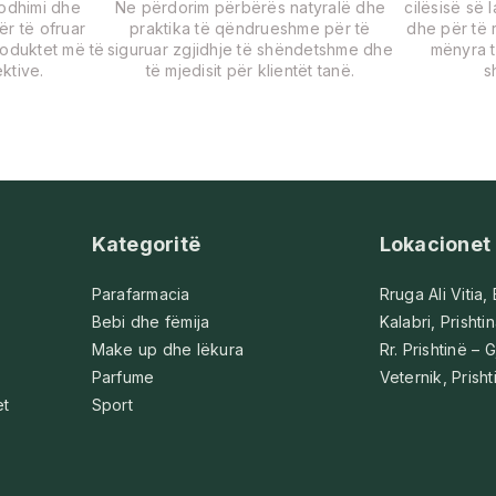
rodhimi dhe
Ne përdorim përbërës natyralë dhe
cilësisë së 
për të ofruar
praktika të qëndrueshme për të
dhe për të r
roduktet më të
siguruar zgjidhje të shëndetshme dhe
mënyra t
ktive.
të mjedisit për klientët tanë.
s
Kategoritë
Lokacionet
Parafarmacia
Rruga Ali Vitia,
Bebi dhe fëmija
Kalabri, Prishti
Make up dhe lëkura
Rr. Prishtinë – G
Parfume
Veternik, Prisht
et
Sport