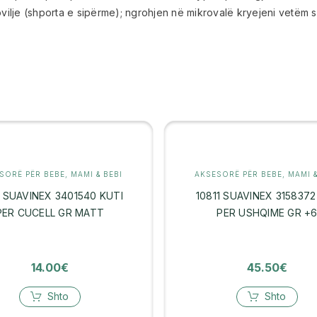
ovilje (shporta e sipërme); ngrohjen në mikrovalë kryejeni vetëm
SORË PËR BEBE
,
MAMI & BEBI
AKSESORË PËR BEBE
,
MAMI &
1 SUAVINEX 3401540 KUTI
10811 SUAVINEX 3158372
PER CUCELL GR MATT
PER USHQIME GR +
14.00
€
45.50
€
Shto
Shto