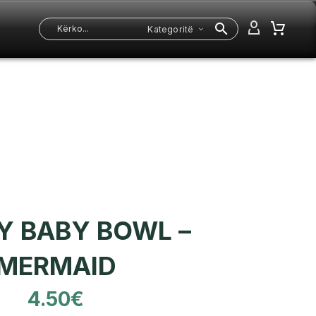
Kategoritë
 BABY BOWL –
MERMAID
4.50
€