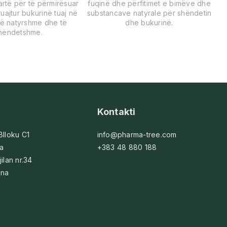
lartë për të përmirësuar
fuqinë dhe përfitimet e bimëve dhe
uajtur bukurinë tuaj në
substancave natyrale për shëndetin
ë natyrshme dhe të
dhe bukurinë.
hëndetshme.
Kontakti
 Blloku C1
info@pharma-tree.com
na
+383 48 880 188
jilan nr.34
ina