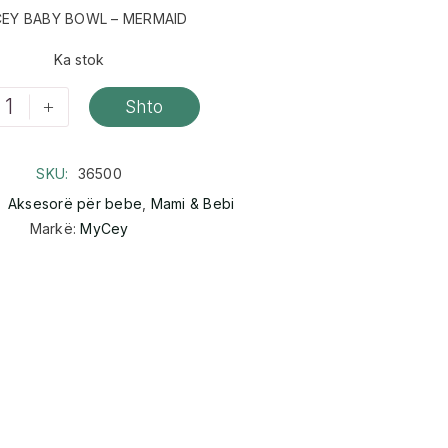
EY BABY BOWL – MERMAID
Ka stok
+
Shto
SKU:
36500
:
Aksesorë për bebe
,
Mami & Bebi
Markë:
MyCey