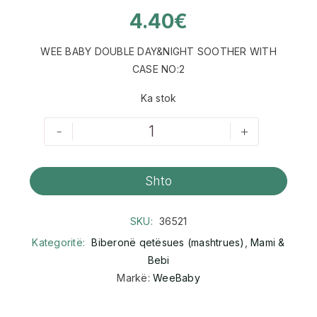
4.40
€
WEE BABY DOUBLE DAY&NIGHT SOOTHER WITH
CASE NO:2
Ka stok
-
+
Shto
SKU:
36521
Kategoritë:
Biberonë qetësues (mashtrues)
,
Mami &
Bebi
Markë:
WeeBaby