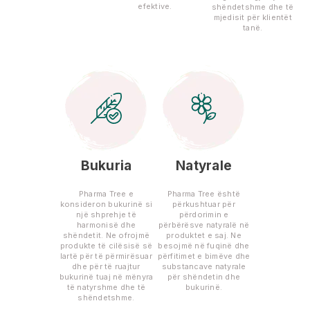
efektive.
shëndetshme dhe të
mjedisit për klientët
tanë.
Bukuria
Natyrale
Pharma Tree e
Pharma Tree është
konsideron bukurinë si
përkushtuar për
një shprehje të
përdorimin e
harmonisë dhe
përbërësve natyralë në
shëndetit. Ne ofrojmë
produktet e saj. Ne
produkte të cilësisë së
besojmë në fuqinë dhe
lartë për të përmirësuar
përfitimet e bimëve dhe
dhe për të ruajtur
substancave natyrale
bukurinë tuaj në mënyra
për shëndetin dhe
të natyrshme dhe të
bukurinë.
shëndetshme.