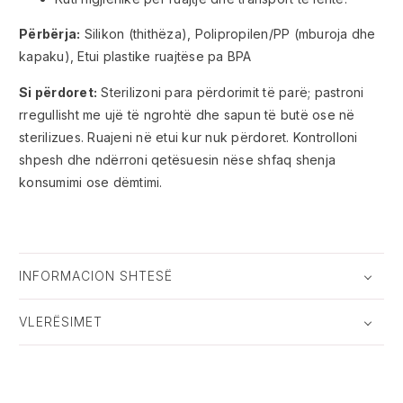
Përbërja:
Silikon (thithëza), Polipropilen/PP (mburoja dhe
kapaku), Etui plastike ruajtëse pa BPA
Si përdoret:
Sterilizoni para përdorimit të parë; pastroni
rregullisht me ujë të ngrohtë dhe sapun të butë ose në
sterilizues. Ruajeni në etui kur nuk përdoret. Kontrolloni
shpesh dhe ndërroni qetësuesin nëse shfaq shenja
konsumimi ose dëmtimi.
INFORMACION SHTESË
VLERËSIMET