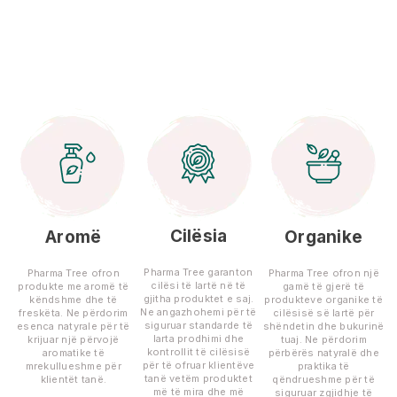
Cilësia
Aromë
Organike
Pharma Tree garanton
Pharma Tree ofron
Pharma Tree ofron një
cilësi të lartë në të
produkte me aromë të
gamë të gjerë të
gjitha produktet e saj.
këndshme dhe të
produkteve organike të
Ne angazhohemi për të
freskëta. Ne përdorim
cilësisë së lartë për
siguruar standarde të
esenca natyrale për të
shëndetin dhe bukurinë
larta prodhimi dhe
krijuar një përvojë
tuaj. Ne përdorim
kontrollit të cilësisë
aromatike të
përbërës natyralë dhe
për të ofruar klientëve
mrekullueshme për
praktika të
tanë vetëm produktet
klientët tanë.
qëndrueshme për të
më të mira dhe më
siguruar zgjidhje të