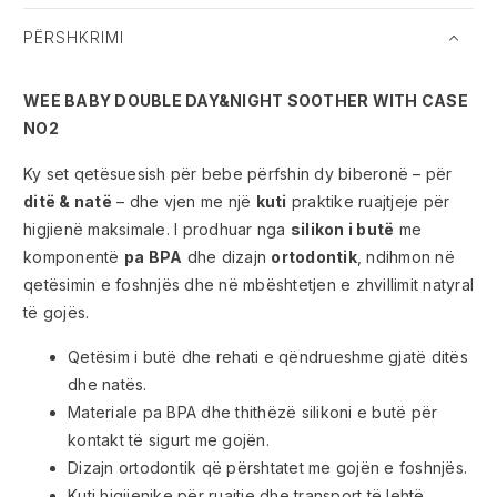
PËRSHKRIMI
WEE BABY DOUBLE DAY&NIGHT SOOTHER WITH CASE
NO2
Ky set qetësuesish për bebe përfshin dy biberonë – për
ditë & natë
– dhe vjen me një
kuti
praktike ruajtjeje për
higjienë maksimale. I prodhuar nga
silikon i butë
me
komponentë
pa BPA
dhe dizajn
ortodontik
, ndihmon në
qetësimin e foshnjës dhe në mbështetjen e zhvillimit natyral
të gojës.
Qetësim i butë dhe rehati e qëndrueshme gjatë ditës
dhe natës.
Materiale pa BPA dhe thithëzë silikoni e butë për
kontakt të sigurt me gojën.
Dizajn ortodontik që përshtatet me gojën e foshnjës.
Kuti higjienike për ruajtje dhe transport të lehtë.