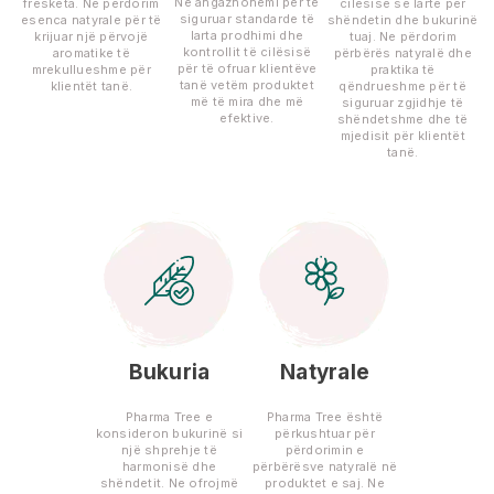
Ne angazhohemi për të
freskëta. Ne përdorim
cilësisë së lartë për
siguruar standarde të
esenca natyrale për të
shëndetin dhe bukurinë
larta prodhimi dhe
krijuar një përvojë
tuaj. Ne përdorim
kontrollit të cilësisë
aromatike të
përbërës natyralë dhe
për të ofruar klientëve
mrekullueshme për
praktika të
tanë vetëm produktet
klientët tanë.
qëndrueshme për të
më të mira dhe më
siguruar zgjidhje të
efektive.
shëndetshme dhe të
mjedisit për klientët
tanë.
Bukuria
Natyrale
Pharma Tree e
Pharma Tree është
konsideron bukurinë si
përkushtuar për
një shprehje të
përdorimin e
harmonisë dhe
përbërësve natyralë në
shëndetit. Ne ofrojmë
produktet e saj. Ne