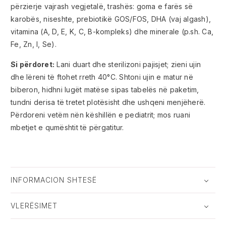
përzierje vajrash vegjetalë, trashës: goma e farës së
karobës, niseshte, prebiotikë GOS/FOS, DHA (vaj algash),
vitamina (A, D, E, K, C, B-kompleks) dhe minerale (p.sh. Ca,
Fe, Zn, I, Se).
Si përdoret:
Lani duart dhe sterilizoni pajisjet; zieni ujin
dhe lëreni të ftohet rreth 40°C. Shtoni ujin e matur në
biberon, hidhni lugët matëse sipas tabelës në paketim,
tundni derisa të tretet plotësisht dhe ushqeni menjëherë.
Përdoreni vetëm nën këshillën e pediatrit; mos ruani
mbetjet e qumështit të përgatitur.
INFORMACION SHTESË
VLERËSIMET