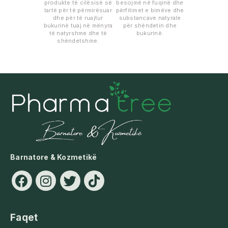
produkte të cilësisë së
besojmë në fuqinë dhe
lartë për të përmirësuar
përfitimet e bimëve dhe
dhe për të ruajtur
substancave natyrale
bukurinë tuaj në mënyra
për shëndetin dhe
të natyrshme dhe të
bukurinë.
shëndetshme.
Barnatore & Kozmetikë
Faqet