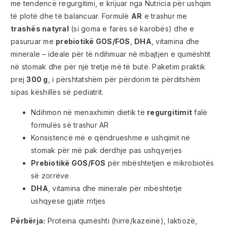
me tendencë regurgitimi, e krijuar nga Nutricia për ushqim
të plotë dhe të balancuar. Formulë
AR
e trashur me
trashës natyral
(si goma e farës së karobës) dhe e
pasuruar me
prebiotikë GOS/FOS
,
DHA
, vitamina dhe
minerale – ideale për të ndihmuar në mbajtjen e qumështit
në stomak dhe për një tretje më të butë. Paketim praktik
prej
300 g
, i përshtatshëm për përdorim të përditshëm
sipas këshillës së pediatrit.
Ndihmon në menaxhimin dietik të
regurgitimit
falë
formulës së trashur AR
Konsistencë më e qëndrueshme e ushqimit në
stomak për më pak derdhje pas ushqyerjes
Prebiotikë GOS/FOS
për mbështetjen e mikrobiotës
së zorrëve
DHA
, vitamina dhe minerale për mbështetje
ushqyese gjatë rritjes
Përbërja:
Proteina qumështi (hirrë/kazeinë), laktiozë,