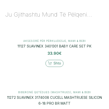
Ju Gjithashtu Mund Të Pëlqeni...
AKSESORË PËR PËRKUJDESJE
,
MAMI & BEBI
11127 SUAVINEX 3401301 BABY CARE SET PK
33.90
€
Shto
BIBERONË QETËSUES (MASHTRUES)
,
MAMI & BEBI
11272 SUAVINEX 3174008 CUCELL MASHTRUESE SILICON
6-18 PRO BR MATT