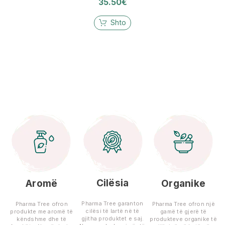
35.50
€
Shto
Cilësia
Aromë
Organike
Pharma Tree garanton
Pharma Tree ofron
Pharma Tree ofron një
cilësi të lartë në të
produkte me aromë të
gamë të gjerë të
gjitha produktet e saj.
këndshme dhe të
produkteve organike të