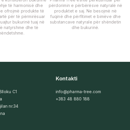
rehje të harmonisë dhe
përdorimin e përbërësve natyralë në
Ne ofrojmë produkte të
produktet e saj. Ne besojmë në
lartë për të përmirësuar
fuqinë dhe përfitimet e bimëve dhe
uajtur bukurinë tuaj në
substancave natyrale për shëndetin
ë natyrshme dhe të
dhe bukurinë.
hëndetshme.
Kontakti
 Blloku C1
info@pharma-tree.com
na
+383 48 880 188
jilan nr.34
ina