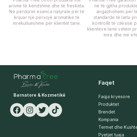
aromë të këndshme dhe të freskëta.
në të gjitha produkte
Ne përdorim esenca natyrale për të
angazhohemi për të
krijuar një përvojë aromatike të
standarde të larta p
mrekullueshme për klientët tanë.
kontrollit të cilësisë 
klientëve tanë vetëm p
mira dhe më efe
Faqet
Barnatore & Kozmetikë
Faqja kryesore
Produktet
Brendet
Kompania
Termet dhe Kusht
Pyetjet tuaja