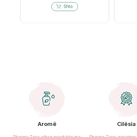
Shto
Aromë
Cilësia
Pharma Tree ofron produkte me
Pharma Tree garanton ci