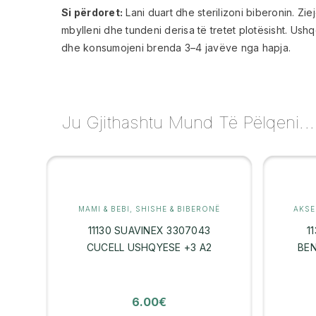
Si përdoret:
Lani duart dhe sterilizoni biberonin. Ziej
mbylleni dhe tundeni derisa të tretet plotësisht. Ush
dhe konsumojeni brenda 3–4 javëve nga hapja.
Ju Gjithashtu Mund Të Pëlqeni...
MAMI & BEBI
,
SHISHE & BIBERONË
AKSE
11130 SUAVINEX 3307043
1
CUCELL USHQYESE +3 A2
BE
6.00
€