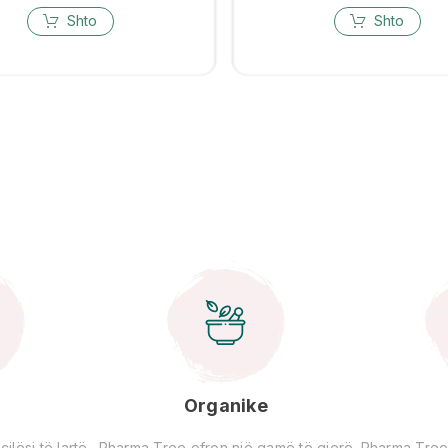
Shto
Shto
Organike
lësi të lartë
Pharma Tree ofron një gamë të gjerë
Pharma Tree