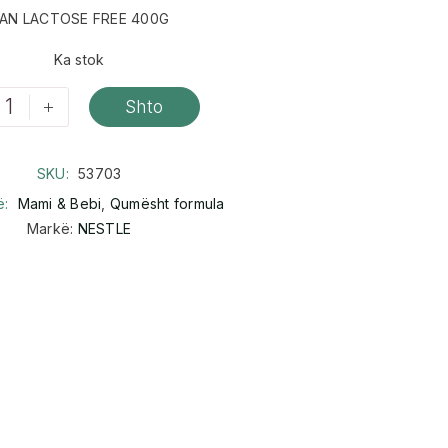
AN LACTOSE FREE 400G
Ka stok
+
Shto
SKU:
53703
ë:
Mami & Bebi
,
Qumësht formula
Markë:
NESTLE