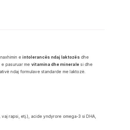
enaxhimin e
intolerancës ndaj laktozës
dhe
, e pasuruar me
vitamina dhe minerale
si dhe
ativë ndaj formulave standarde me laktozë.
, vaj rapsi, etj.), acide yndyrore omega-3 si DHA,