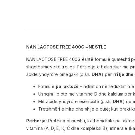
NAN LACTOSE FREE 400G – NESTLE
NAN LACTOSE FREE 400G është formulë qumështi p
shqetësimeve të tretjes. Përzierje e balancuar me
pr
acide yndyrore omega-3 (p.sh.
DHA
) për
rritje dhe
Formulë
pa laktozë
– ndihmon në reduktimin e 
Ushqim i plotë me vitaminë D dhe kalcium për
Me acide yndyrore esenciale (p.sh.
DHA
) që m
Tretshmëri e mirë dhe shije e butë; kuti prakt
Përbërja:
Proteina qumështi, karbohidrate pa laktozë 
vitamina (A, D, E, K, C dhe kompleksi B), minerale (kal