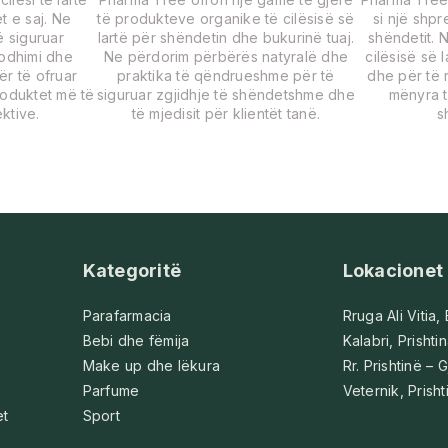
t e saj. Ne
të produkteve organike të cilësisë së
si një shp
 siguruar
lartë për shëndetin dhe bukurinë tuaj.
shëndetit. 
rodhimi dhe
Ne përdorim përbërës natyralë dhe
cilësisë së 
për të ofruar
praktika të qëndrueshme për të
dhe për të r
roduktet më të
siguruar zgjidhje të shëndetshme dhe
mënyra t
ktive.
të mjedisit për klientët tanë.
s
Kategoritë
Lokacionet
Parafarmacia
Rruga Ali Vitia,
Bebi dhe fëmija
Kalabri, Prishti
Make up dhe lëkura
Rr. Prishtinë – G
Parfume
Veternik, Prisht
et
Sport