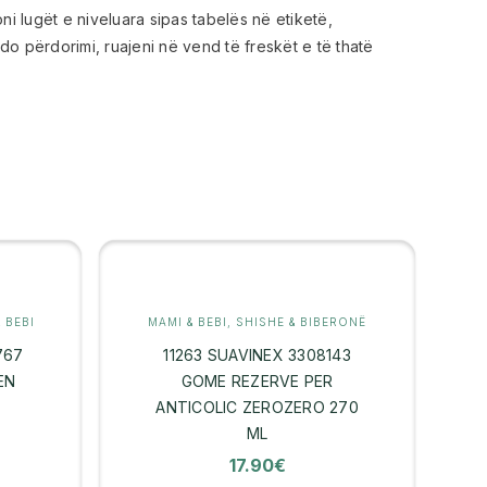
toni lugët e niveluara sipas tabelës në etiketë,
do përdorimi, ruajeni në vend të freskët e të thatë
 BEBI
MAMI & BEBI
,
SHISHE & BIBERONË
767
11263 SUAVINEX 3308143
EN
GOME REZERVE PER
ANTICOLIC ZEROZERO 270
ML
17.90
€