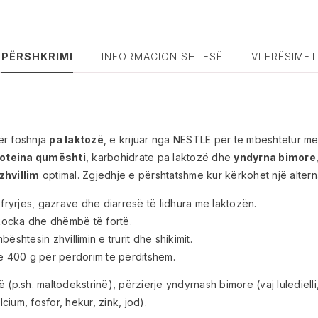
PËRSHKRIMI
INFORMACION SHTESË
VLERËSIMET
ër foshnja
pa laktozë
, e krijuar nga NESTLE për të mbështetur m
oteina qumështi
, karbohidrate pa laktozë dhe
yndyrna bimore
 zhvillim
optimal. Zgjedhje e përshtatshme kur kërkohet një altern
fryrjes, gazrave dhe diarresë të lidhura me laktozën.
 kocka dhe dhëmbë të fortë.
bështesin zhvillimin e trurit dhe shikimit.
ike 400 g për përdorim të përditshëm.
(p.sh. maltodekstrinë), përzierje yndyrnash bimore (vaj luledielli
cium, fosfor, hekur, zink, jod).