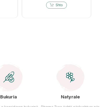
Shto
Bukuria
Natyrale
 e konsideron bukurinë
Pharma Tree është përkushtuar për