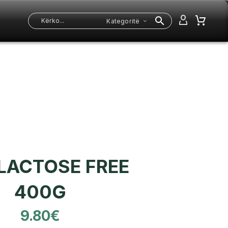
Kategoritë
LACTOSE FREE
400G
9.80
€