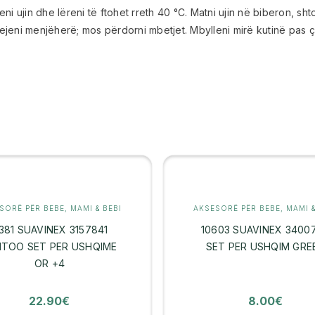
eni ujin dhe lëreni të ftohet rreth 40 °C. Matni ujin në biberon, sh
qejeni menjëherë; mos përdorni mbetjet. Mbylleni mirë kutinë pas ç
SORË PËR BEBE
,
MAMI & BEBI
AKSESORË PËR BEBE
,
MAMI &
1381 SUAVINEX 3157841
10603 SUAVINEX 3400
NTOO SET PER USHQIME
SET PER USHQIM GRE
OR +4
22.90
€
8.00
€