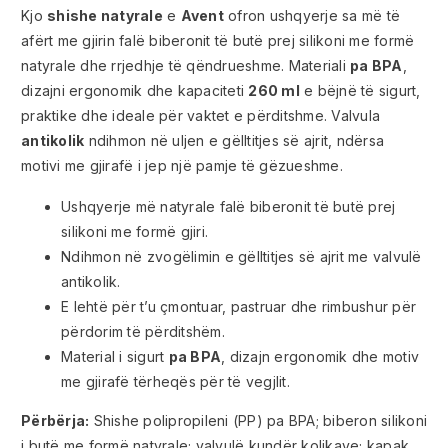
Kjo
shishe natyrale
e
Avent
ofron ushqyerje sa më të
afërt me gjirin falë biberonit të butë prej silikoni me formë
natyrale dhe rrjedhje të qëndrueshme. Materiali
pa BPA
,
dizajni ergonomik dhe kapaciteti
260 ml
e bëjnë të sigurt,
praktike dhe ideale për vaktet e përditshme. Valvula
antikolik
ndihmon në uljen e gëlltitjes së ajrit, ndërsa
motivi me gjirafë i jep një pamje të gëzueshme.
Ushqyerje më natyrale falë biberonit të butë prej
silikoni me formë gjiri.
Ndihmon në zvogëlimin e gëlltitjes së ajrit me valvulë
antikolik.
E lehtë për t’u çmontuar, pastruar dhe rimbushur për
përdorim të përditshëm.
Material i sigurt
pa BPA
, dizajn ergonomik dhe motiv
me gjirafë tërheqës për të vegjlit.
Përbërja:
Shishe polipropileni (PP) pa BPA; biberon silikoni
i butë me formë natyrale; valvulë kundër kolikave; kapak