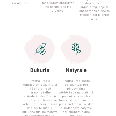
tanë vetëm produktet
klientët tanë.
qëndrueshme për të
më të mira dhe më
siguruar zgjidhje të
efektive.
shëndetshme dhe të
mjedisit për klientët
tanë.
Bukuria
Natyrale
Pharma Tree e
Pharma Tree është
konsideron bukurinë si
përkushtuar për
një shprehje të
përdorimin e
harmonisë dhe
përbërësve natyralë në
shëndetit. Ne ofrojmë
produktet e saj. Ne
produkte të cilësisë së
besojmë në fuqinë dhe
lartë për të përmirësuar
përfitimet e bimëve dhe
dhe për të ruajtur
substancave natyrale
bukurinë tuaj në mënyra
për shëndetin dhe
të natyrshme dhe të
bukurinë.