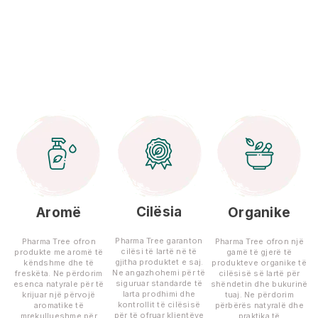
Cilësia
Aromë
Organike
Pharma Tree garanton
Pharma Tree ofron
Pharma Tree ofron një
cilësi të lartë në të
produkte me aromë të
gamë të gjerë të
gjitha produktet e saj.
këndshme dhe të
produkteve organike të
Ne angazhohemi për të
freskëta. Ne përdorim
cilësisë së lartë për
siguruar standarde të
esenca natyrale për të
shëndetin dhe bukurinë
larta prodhimi dhe
krijuar një përvojë
tuaj. Ne përdorim
kontrollit të cilësisë
aromatike të
përbërës natyralë dhe
për të ofruar klientëve
mrekullueshme për
praktika të