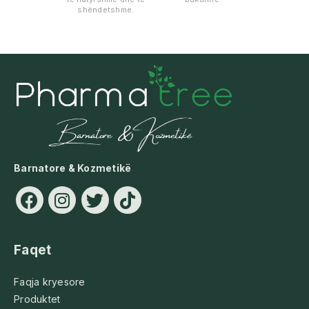
shëndetshme.
Barnatore & Kozmetikë
Faqet
Faqja kryesore
Produktet