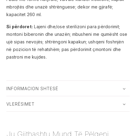
mbrojtës dhe unazë shtrënguese; dekor me gjirafë;
kapacitet 260 ml.
Si përdoret:
Lajeni dhe/ose sterilizoni para përdorimit;
montoni biberonin dhe unazën; mbusheni me qumësht ose
ujë sipas nevojës; shtrëngoni kapakun; ushqeni foshnjën
në pozicion të rehatshëm; pas përdorimit çmontoni dhe
pastroni me kujdes.
INFORMACION SHTESË
VLERËSIMET
Ju Gjithashtu Mund Të Pëlqeni...