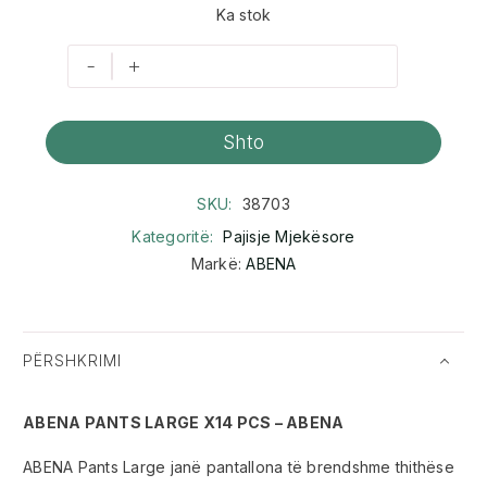
Ka stok
-
+
Shto
SKU:
38703
Kategoritë:
Pajisje Mjekësore
Markë:
ABENA
PËRSHKRIMI
ABENA PANTS LARGE X14 PCS – ABENA
ABENA Pants Large janë pantallona të brendshme thithëse