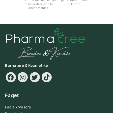
bukurinë tuaj në mënyra
për shëndetin dhe
të natyrshme dhe të
bukurinë.
shëndetshme.
Barnatore & Kozmetikë
Faqet
Faqja kryesore