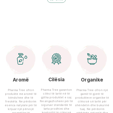
Cilësia
Aromë
Organike
Pharma Tree garanton
Pharma Tree ofron
Pharma Tree ofron një
cilësi të lartë në të
produkte me aromë të
gamë të gjerë të
gjitha produktet e saj.
këndshme dhe të
produkteve organike të
Ne angazhohemi për të
freskëta. Ne përdorim
cilësisë së lartë për
siguruar standarde të
esenca natyrale për të
shëndetin dhe bukurinë
larta prodhimi dhe
krijuar një përvojë
tuaj. Ne përdorim
kontrollit të cilësisë
aromatike të
përbërës natyralë dhe