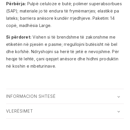
Përbërja:
Pulpë celuloze e butë; polimer superabsorbues
(SAP); materiale jo të endura të frymëmarrjes; elastikë pa
lateks; barriera anësore kundër rrjedhjeve. Paketim: 14
copë, madhësia Large.
Si përdoret:
Vishen si të brendshme të zakonshme me
etiketën në pjesën e pasme; rregullojini butësisht në bel
dhe kofshë. Ndryshojini sa herë të jetë e nevojshme. Për
heqje të lehtë, çani qepjet anësore dhe hidhni produktin
në koshin e mbeturinave.
INFORMACION SHTESË
VLERËSIMET