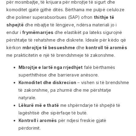
për mosmbajtje, të krijuara për mbrojtje të sigurt dhe
komoditet gjatë gjithë ditës. Bërthama me pulpë celuloze
dhe polimer superabsorbues (SAP) ofron
thithje të
shpejtë
dhe mbajtje të lëngjeve, ndërsa materiali jo i
endur i
frymëmarrjes
dhe elastikët pa lateks sigurojnë
përshtatje të rehatshme dhe diskrete. Ideale për këdo që
kërkon
mbrojtje të besueshme
dhe
kontroll të aromës
me prakticitetin e një të brendshmeje të zakonshme.
Mbrojtje e lartë nga rrjedhjet
falë bërthamës
superthithëse dhe barrierave anësore.
Komoditet dhe diskrecion
– vishen si të brendshme
të zakonshme, pa zhurmë dhe me përshtatje
natyrale.
Lëkurë më e thatë
me shpërndarje të shpejtë të
lagështisë dhe sipërfaqe të butë.
Kontroll i aromës
për ndjesi freskie gjatë
përdorimit.