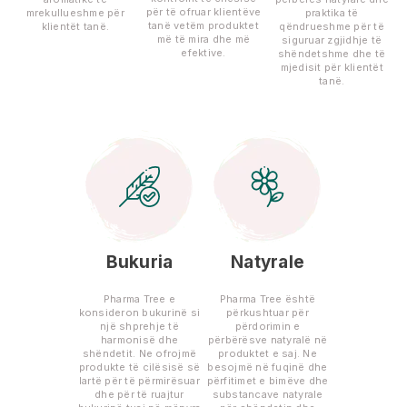
për të ofruar klientëve
mrekullueshme për
praktika të
tanë vetëm produktet
klientët tanë.
qëndrueshme për të
më të mira dhe më
siguruar zgjidhje të
efektive.
shëndetshme dhe të
mjedisit për klientët
tanë.
Bukuria
Natyrale
Pharma Tree e
Pharma Tree është
konsideron bukurinë si
përkushtuar për
një shprehje të
përdorimin e
harmonisë dhe
përbërësve natyralë në
shëndetit. Ne ofrojmë
produktet e saj. Ne
produkte të cilësisë së
besojmë në fuqinë dhe
lartë për të përmirësuar
përfitimet e bimëve dhe
dhe për të ruajtur
substancave natyrale