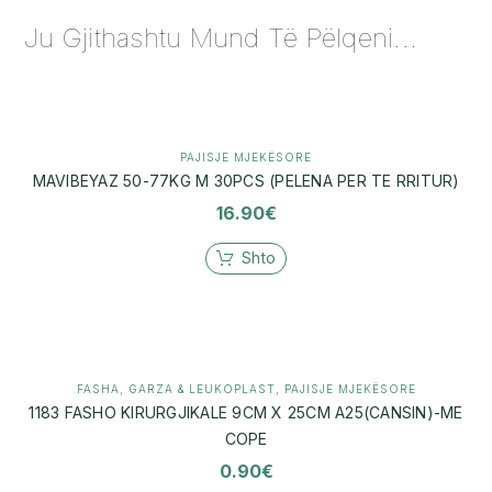
Ju Gjithashtu Mund Të Pëlqeni...
PAJISJE MJEKËSORE
MAVIBEYAZ 50-77KG M 30PCS (PELENA PER TE RRITUR)
16.90
€
Shto
FASHA, GARZA & LEUKOPLAST
,
PAJISJE MJEKËSORE
1183 FASHO KIRURGJIKALE 9CM X 25CM A25(CANSIN)-ME
COPE
0.90
€