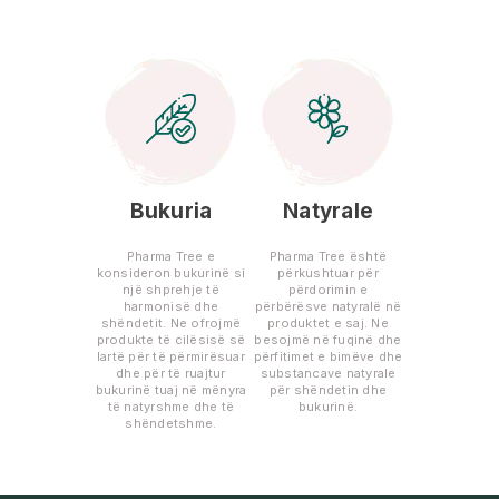
Bukuria
Natyrale
Pharma Tree e
Pharma Tree është
konsideron bukurinë si
përkushtuar për
një shprehje të
përdorimin e
harmonisë dhe
përbërësve natyralë në
shëndetit. Ne ofrojmë
produktet e saj. Ne
produkte të cilësisë së
besojmë në fuqinë dhe
lartë për të përmirësuar
përfitimet e bimëve dhe
dhe për të ruajtur
substancave natyrale
bukurinë tuaj në mënyra
për shëndetin dhe
të natyrshme dhe të
bukurinë.
shëndetshme.