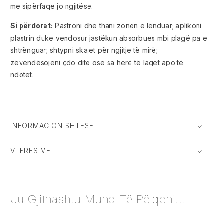
me sipërfaqe jo ngjitëse.
Si përdoret:
Pastroni dhe thani zonën e lënduar; aplikoni
plastrin duke vendosur jastëkun absorbues mbi plagë pa e
shtrënguar; shtypni skajet për ngjitje të mirë;
zëvendësojeni çdo ditë ose sa herë të laget apo të
ndotet.
INFORMACION SHTESË
VLERËSIMET
Ju Gjithashtu Mund Të Pëlqeni...