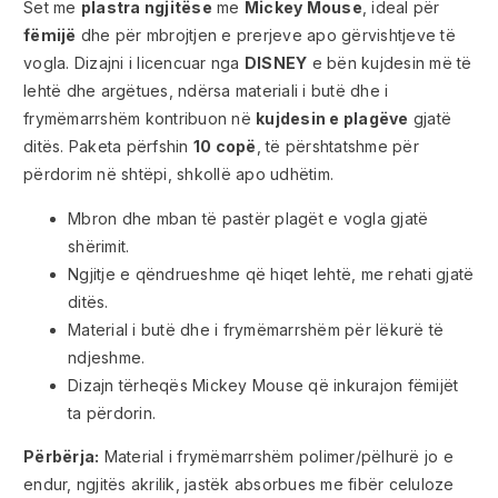
Set me
plastra ngjitëse
me
Mickey Mouse
, ideal për
fëmijë
dhe për mbrojtjen e prerjeve apo gërvishtjeve të
vogla. Dizajni i licencuar nga
DISNEY
e bën kujdesin më të
lehtë dhe argëtues, ndërsa materiali i butë dhe i
frymëmarrshëm kontribuon në
kujdesin e plagëve
gjatë
ditës. Paketa përfshin
10 copë
, të përshtatshme për
përdorim në shtëpi, shkollë apo udhëtim.
Mbron dhe mban të pastër plagët e vogla gjatë
shërimit.
Ngjitje e qëndrueshme që hiqet lehtë, me rehati gjatë
ditës.
Material i butë dhe i frymëmarrshëm për lëkurë të
ndjeshme.
Dizajn tërheqës Mickey Mouse që inkurajon fëmijët
ta përdorin.
Përbërja:
Material i frymëmarrshëm polimer/pëlhurë jo e
endur, ngjitës akrilik, jastëk absorbues me fibër celuloze