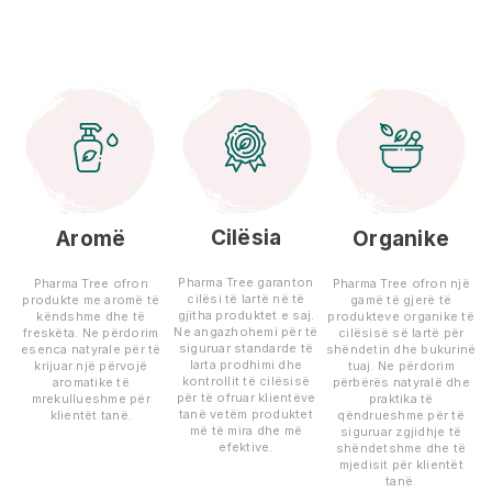
Cilësia
Aromë
Organike
Pharma Tree garanton
Pharma Tree ofron
Pharma Tree ofron një
cilësi të lartë në të
produkte me aromë të
gamë të gjerë të
gjitha produktet e saj.
këndshme dhe të
produkteve organike të
Ne angazhohemi për të
freskëta. Ne përdorim
cilësisë së lartë për
siguruar standarde të
esenca natyrale për të
shëndetin dhe bukurinë
larta prodhimi dhe
krijuar një përvojë
tuaj. Ne përdorim
kontrollit të cilësisë
aromatike të
përbërës natyralë dhe
për të ofruar klientëve
mrekullueshme për
praktika të
tanë vetëm produktet
klientët tanë.
qëndrueshme për të
më të mira dhe më
siguruar zgjidhje të
efektive.
shëndetshme dhe të
mjedisit për klientët
tanë.