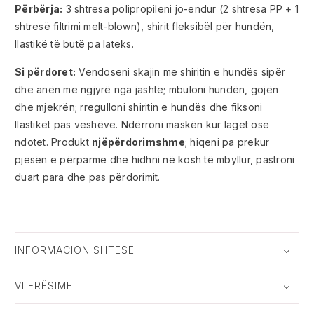
Përbërja:
3 shtresa polipropileni jo-endur (2 shtresa PP + 1
shtresë filtrimi melt-blown), shirit fleksibël për hundën,
llastikë të butë pa lateks.
Si përdoret:
Vendoseni skajin me shiritin e hundës sipër
dhe anën me ngjyrë nga jashtë; mbuloni hundën, gojën
dhe mjekrën; rregulloni shiritin e hundës dhe fiksoni
llastikët pas veshëve. Ndërroni maskën kur laget ose
ndotet. Produkt
njëpërdorimshme
; hiqeni pa prekur
pjesën e përparme dhe hidhni në kosh të mbyllur, pastroni
duart para dhe pas përdorimit.
INFORMACION SHTESË
VLERËSIMET