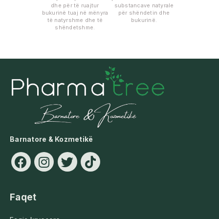
dhe për të ruajtur
substancave natyrale
bukurinë tuaj në mënyra
për shëndetin dhe
të natyrshme dhe të
bukurinë.
shëndetshme.
Barnatore & Kozmetikë
Faqet