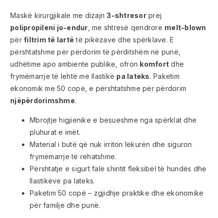
Maskë kirurgjikale me dizajn
3-shtresor
prej
polipropileni jo-endur
, me shtresë qendrore
melt-blown
për
filtrim të lartë
të pikëzave dhe spërklave. E
përshtatshme për përdorim të përditshëm në punë,
udhëtime apo ambiente publike, ofron
komfort
dhe
frymëmarrje të lehtë me llastikë
pa lateks
. Paketim
ekonomik me 50 copë, e përshtatshme për përdorim
njëpërdorimshme
.
Mbrojtje higjienike e besueshme nga spërklat dhe
pluhurat e imët.
Material i butë që nuk irriton lëkurën dhe siguron
frymëmarrje të rehatshme.
Përshtatje e sigurt falë shiritit fleksibël të hundës dhe
llastikëve pa lateks.
Paketim 50 copë – zgjidhje praktike dhe ekonomike
për familje dhe punë.