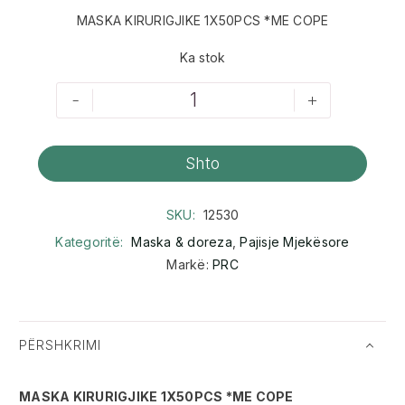
MASKA KIRURIGJIKE 1X50PCS *ME COPE
Ka stok
-
+
Shto
SKU:
12530
Kategoritë:
Maska & doreza
,
Pajisje Mjekësore
Markë:
PRC
PËRSHKRIMI
MASKA KIRURIGJIKE 1X50PCS *ME COPE