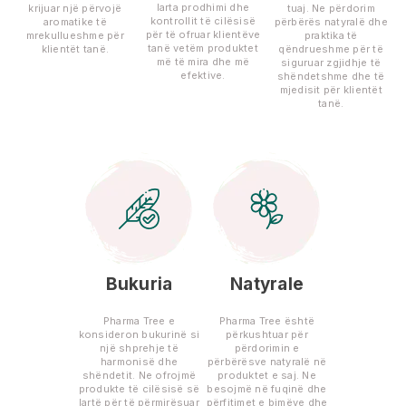
larta prodhimi dhe
krijuar një përvojë
tuaj. Ne përdorim
kontrollit të cilësisë
aromatike të
përbërës natyralë dhe
për të ofruar klientëve
mrekullueshme për
praktika të
tanë vetëm produktet
klientët tanë.
qëndrueshme për të
më të mira dhe më
siguruar zgjidhje të
efektive.
shëndetshme dhe të
mjedisit për klientët
tanë.
Bukuria
Natyrale
Pharma Tree e
Pharma Tree është
konsideron bukurinë si
përkushtuar për
një shprehje të
përdorimin e
harmonisë dhe
përbërësve natyralë në
shëndetit. Ne ofrojmë
produktet e saj. Ne
produkte të cilësisë së
besojmë në fuqinë dhe
lartë për të përmirësuar
përfitimet e bimëve dhe