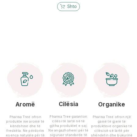
Shto
Cilësia
Aromë
Organike
Pharma Tree garanton
Pharma Tree ofron
Pharma Tree ofron një
cilësi të lartë në të
produkte me aromë të
gamë të gjerë të
gjitha produktet e saj.
këndshme dhe të
produkteve organike të
Ne angazhohemi për të
freskëta. Ne përdorim
cilësisë së lartë për
siguruar standarde të
esenca natyrale për të
shëndetin dhe bukurinë