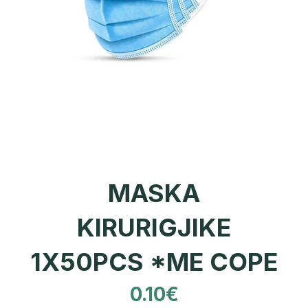
MASKA
KIRURIGJIKE
1X50PCS *ME COPE
0.10
€