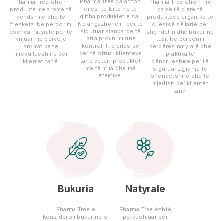
Pharma Tree garanton
Pharma Tree ofron
Pharma Tree ofron një
cilësi të lartë në të
produkte me aromë të
gamë të gjerë të
gjitha produktet e saj.
këndshme dhe të
produkteve organike të
Ne angazhohemi për të
freskëta. Ne përdorim
cilësisë së lartë për
siguruar standarde të
esenca natyrale për të
shëndetin dhe bukurinë
larta prodhimi dhe
krijuar një përvojë
tuaj. Ne përdorim
kontrollit të cilësisë
aromatike të
përbërës natyralë dhe
për të ofruar klientëve
mrekullueshme për
praktika të
tanë vetëm produktet
klientët tanë.
qëndrueshme për të
më të mira dhe më
siguruar zgjidhje të
efektive.
shëndetshme dhe të
mjedisit për klientët
tanë.
Bukuria
Natyrale
Pharma Tree e
Pharma Tree është
konsideron bukurinë si
përkushtuar për