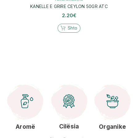
KANELLE E GRIRE CEYLON 50GR ATC
2.20
€
Shto
Cilësia
Aromë
Organike