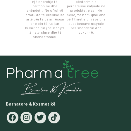
një shprehje të
përdorimin e
harmonisë dhe
përbërësve natyralë në
shëndetit. Ne ofrojmë
produktet e saj. Ne
produkte të cilësisë së
besojmë në fuqinë dhe
lartë për të përmirësuar
përfitimet e bimëve dhe
dhe për të ruajtur
substancave natyrale
bukurinë tuaj në mënyra
për shëndetin dhe
të natyrshme dhe të
bukurinë.
shëndetshme.
Barnatore & Kozmetikë