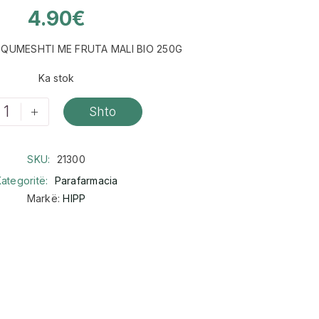
4.90
€
 QUMESHTI ME FRUTA MALI BIO 250G
Ka stok
+
Shto
SKU:
21300
ategoritë:
Parafarmacia
Markë:
HIPP