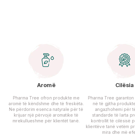
Aromë
Cilësia
Pharma Tree ofron produkte me
Pharma Tree garanton ci
aromë të këndshme dhe të freskëta.
në të gjitha produkte
Ne përdorim esenca natyrale për të
angazhohemi për të
krijuar një përvojë aromatike të
standarde të larta p
mrekullueshme për klientët tanë.
kontrollit të cilësisë 
klientëve tanë vetëm p
mira dhe më efe