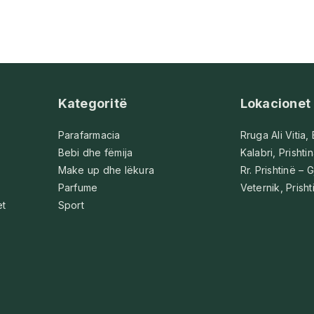
Kategoritë
Lokacionet
Parafarmacia
Rruga Ali Vitia,
Bebi dhe fëmija
Kalabri, Prishti
Make up dhe lëkura
Rr. Prishtinë – G
Parfume
Veternik, Prisht
et
Sport