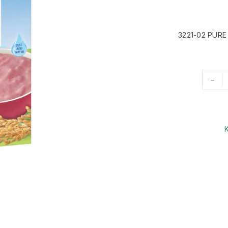
3221-02 PURE
-
K