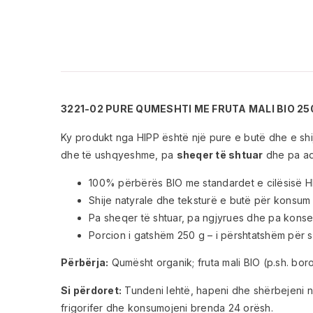
3221-02 PURE QUMESHTI ME FRUTA MALI BIO 25
Ky produkt nga HIPP është një pure e butë dhe e sh
dhe të ushqyeshme, pa
sheqer të shtuar
dhe pa adi
100% përbërës BIO me standardet e cilësisë H
Shije natyrale dhe teksturë e butë për konsum 
Pa sheqer të shtuar, pa ngjyrues dhe pa konserv
Porcion i gatshëm 250 g – i përshtatshëm për s
Përbërja:
Qumësht organik; fruta mali BIO (p.sh. bor
Si përdoret:
Tundeni lehtë, hapeni dhe shërbejeni në
frigorifer dhe konsumojeni brenda 24 orësh.