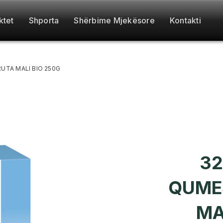
ktet
Shporta
Shërbime Mjekësore
Kontakti
UTA MALI BIO 250G
32
QUME
MA