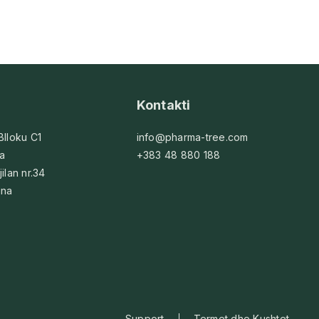
Kontakti
 Blloku C1
info@pharma-tree.com
na
+383 48 880 188
jilan nr.34
ina
Support
Termet dhe Kushtet