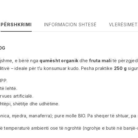
PËRSHKRIMI
INFORMACION SHTESË
VLERËSIMET
0G
ijshme, e bërë nga
qumësht organik
dhe
fruta mali
të përzgje
tivë – ideale për t’u konsumuar kudo. Pesha praktike
250 g
sigur
IPP.
të lehtë.
ues artificialë.
htëpi, shëtitje dhe udhëtime.
onica, mjedra, manaferra); pure molle BIO. Pa sheqer të shtuar, p
 temperaturë ambienti ose të ngrohtë (ngrohje e butë në banjë-mar