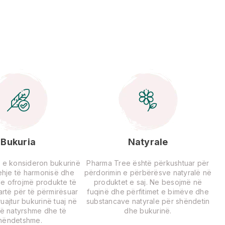
Bukuria
Natyrale
 e konsideron bukurinë
Pharma Tree është përkushtuar për
rehje të harmonisë dhe
përdorimin e përbërësve natyralë në
Ne ofrojmë produkte të
produktet e saj. Ne besojmë në
lartë për të përmirësuar
fuqinë dhe përfitimet e bimëve dhe
uajtur bukurinë tuaj në
substancave natyrale për shëndetin
ë natyrshme dhe të
dhe bukurinë.
hëndetshme.