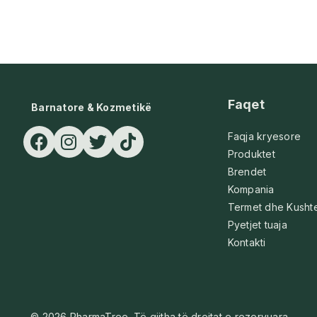
Faqet
Barnatore & Kozmetikë
Faqja kryesore
Produktet
Brendet
Kompania
Termet dhe Kusht
Pyetjet tuaja
Kontakti
© 2026 PharmaTree. Të gjitha të drejtat e rezervuara.