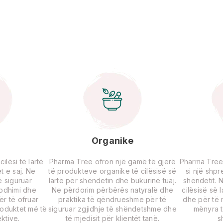
Organike
lësi të lartë
Pharma Tree ofron një gamë të gjerë
Pharma Tree
t e saj. Ne
të produkteve organike të cilësisë së
si një shp
 siguruar
lartë për shëndetin dhe bukurinë tuaj.
shëndetit. 
rodhimi dhe
Ne përdorim përbërës natyralë dhe
cilësisë së 
për të ofruar
praktika të qëndrueshme për të
dhe për të r
roduktet më të
siguruar zgjidhje të shëndetshme dhe
mënyra t
ktive.
të mjedisit për klientët tanë.
s