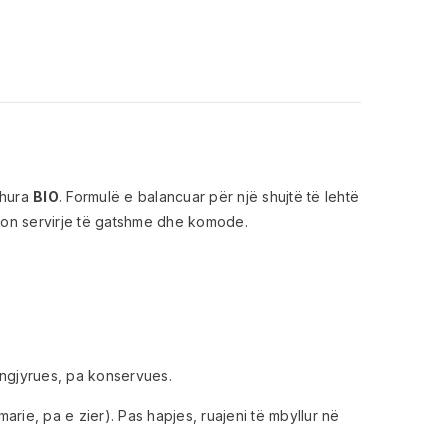
dhura
BIO
. Formulë e balancuar për një shujtë të lehtë
on servirje të gatshme dhe komode.
a ngjyrues, pa konservues.
ie, pa e zier). Pas hapjes, ruajeni të mbyllur në