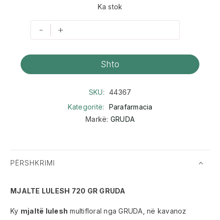
Ka stok
-
+
Shto
SKU:
44367
Kategoritë:
Parafarmacia
Markë:
GRUDA
PËRSHKRIMI
MJALTE LULESH 720 GR GRUDA
Ky
mjaltë lulesh
multifloral nga GRUDA, në kavanoz