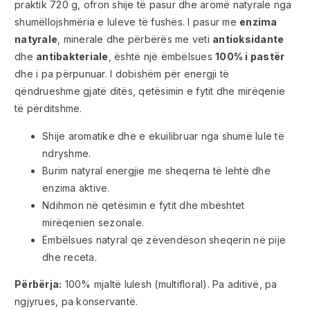
praktik 720 g, ofron shije të pasur dhe aromë natyrale nga
shumëllojshmëria e luleve të fushës. I pasur me
enzima
natyrale
, minerale dhe përbërës me veti
antioksidante
dhe
antibakteriale
, është një ëmbëlsues
100% i pastër
dhe i pa përpunuar. I dobishëm për energji të
qëndrueshme gjatë ditës, qetësimin e fytit dhe mirëqenie
të përditshme.
Shije aromatike dhe e ekuilibruar nga shumë lule të
ndryshme.
Burim natyral energjie me sheqerna të lehtë dhe
enzima aktive.
Ndihmon në qetësimin e fytit dhe mbështet
mirëqenien sezonale.
Ëmbëlsues natyral që zëvendëson sheqerin në pije
dhe receta.
Përbërja:
100% mjaltë lulesh (multifloral). Pa aditivë, pa
ngjyrues, pa konservantë.