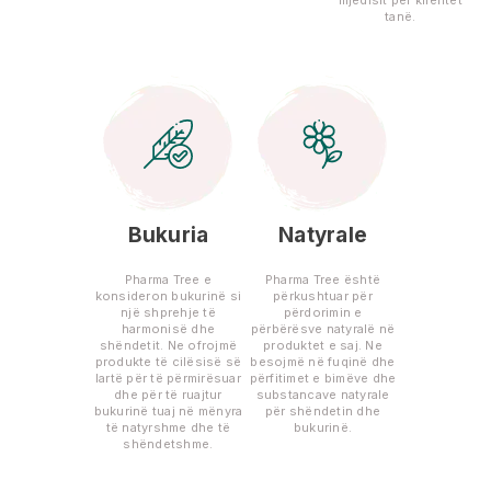
tanë.
Bukuria
Natyrale
Pharma Tree e
Pharma Tree është
konsideron bukurinë si
përkushtuar për
një shprehje të
përdorimin e
harmonisë dhe
përbërësve natyralë në
shëndetit. Ne ofrojmë
produktet e saj. Ne
produkte të cilësisë së
besojmë në fuqinë dhe
lartë për të përmirësuar
përfitimet e bimëve dhe
dhe për të ruajtur
substancave natyrale
bukurinë tuaj në mënyra
për shëndetin dhe
të natyrshme dhe të
bukurinë.
shëndetshme.