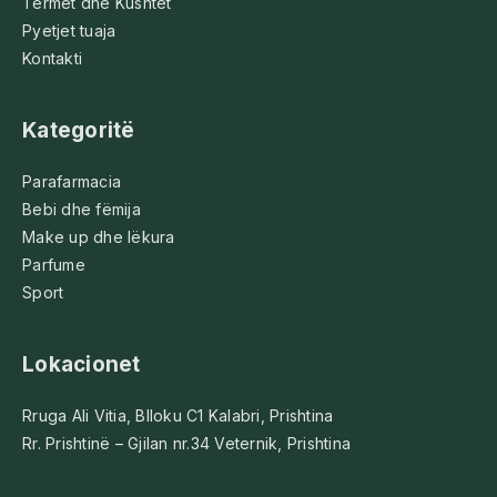
Termet dhe Kushtet
Pyetjet tuaja
Kontakti
Kategoritë
Parafarmacia
Bebi dhe fëmija
Make up dhe lëkura
Parfume
Sport
Lokacionet
Rruga Ali Vitia, Blloku C1 Kalabri, Prishtina
Rr. Prishtinë – Gjilan nr.34 Veternik, Prishtina