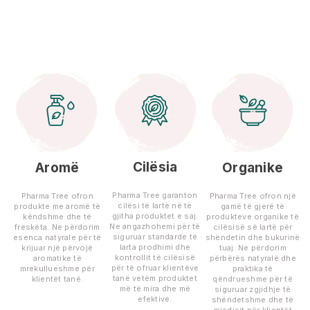
Cilësia
Aromë
Organike
Pharma Tree garanton
Pharma Tree ofron
Pharma Tree ofron një
cilësi të lartë në të
produkte me aromë të
gamë të gjerë të
gjitha produktet e saj.
këndshme dhe të
produkteve organike të
Ne angazhohemi për të
freskëta. Ne përdorim
cilësisë së lartë për
siguruar standarde të
esenca natyrale për të
shëndetin dhe bukurinë
larta prodhimi dhe
krijuar një përvojë
tuaj. Ne përdorim
kontrollit të cilësisë
aromatike të
përbërës natyralë dhe
për të ofruar klientëve
mrekullueshme për
praktika të
tanë vetëm produktet
klientët tanë.
qëndrueshme për të
më të mira dhe më
siguruar zgjidhje të
efektive.
shëndetshme dhe të
mjedisit për klientët