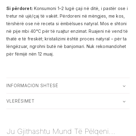
Si përdoret:
Konsumoni 1–2 lugë çaji në ditë, i pastër ose i
tretur në ujë/çaj të vakët. Përdoreni në mëngjes, me kos,
tërshërë ose në receta si ëmbëlsues natyral. Mos e shtoni
në pije mbi 40°C për të ruajtur enzimat. Ruajeni në vend të
thatë e të freskët; kristalizimi është proces natyral – për ta
lëngëzuar, ngrohni butë në banjomari. Nuk rekomandohet
për fëmijë nën 12 muaj.
INFORMACION SHTESË
VLERËSIMET
Ju Gjithashtu Mund Të Pëlqeni...