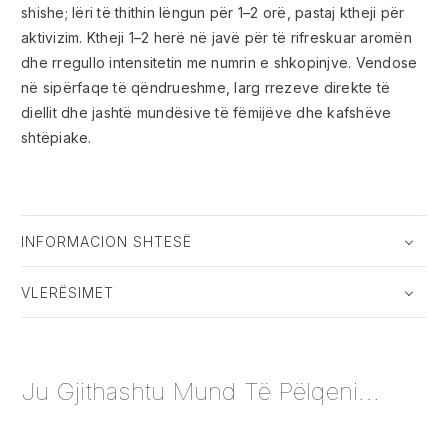
shishe; lëri të thithin lëngun për 1–2 orë, pastaj ktheji për
aktivizim. Ktheji 1–2 herë në javë për të rifreskuar aromën
dhe rregullo intensitetin me numrin e shkopinjve. Vendose
në sipërfaqe të qëndrueshme, larg rrezeve direkte të
diellit dhe jashtë mundësive të fëmijëve dhe kafshëve
shtëpiake.
INFORMACION SHTESË
VLERËSIMET
Ju Gjithashtu Mund Të Pëlqeni...