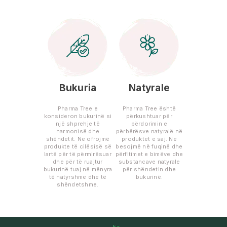
Bukuria
Natyrale
Pharma Tree e
Pharma Tree është
konsideron bukurinë si
përkushtuar për
një shprehje të
përdorimin e
harmonisë dhe
përbërësve natyralë në
shëndetit. Ne ofrojmë
produktet e saj. Ne
produkte të cilësisë së
besojmë në fuqinë dhe
lartë për të përmirësuar
përfitimet e bimëve dhe
dhe për të ruajtur
substancave natyrale
bukurinë tuaj në mënyra
për shëndetin dhe
të natyrshme dhe të
bukurinë.
shëndetshme.