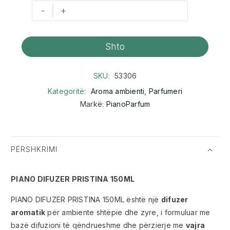
-
+
Shto
SKU:
53306
Kategoritë:
Aroma ambienti
,
Parfumeri
Markë:
PianoParfum
PËRSHKRIMI
PIANO DIFUZER PRISTINA 150ML
PIANO DIFUZER PRISTINA 150ML është një
difuzer
aromatik
për ambiente shtëpie dhe zyre, i formuluar me
bazë difuzioni të qëndrueshme dhe përzierje me
vajra