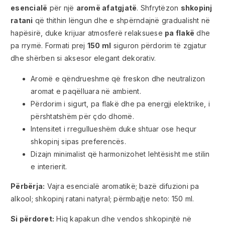
esencialë
për një
aromë afatgjatë
. Shfrytëzon
shkopinj
ratani
që thithin lëngun dhe e shpërndajnë gradualisht në
hapësirë, duke krijuar atmosferë relaksuese
pa flakë
dhe
pa rrymë. Formati prej
150 ml
siguron përdorim të zgjatur
dhe shërben si aksesor elegant dekorativ.
Aromë e qëndrueshme që freskon dhe neutralizon
aromat e paqëlluara në ambient.
Përdorim i sigurt, pa flakë dhe pa energji elektrike, i
përshtatshëm për çdo dhomë.
Intensitet i rregullueshëm duke shtuar ose hequr
shkopinj sipas preferencës.
Dizajn minimalist që harmonizohet lehtësisht me stilin
e interierit.
Përbërja:
Vajra esencialë aromatikë; bazë difuzioni pa
alkool; shkopinj ratani natyral; përmbajtje neto: 150 ml.
Si përdoret:
Hiq kapakun dhe vendos shkopinjtë në