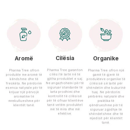
Cilësia
Aromë
Organike
Pharma Tree garanton
Pharma Tree ofron
Pharma Tree ofron një
cilësi të lartë në të
produkte me aromë të
gamë të gjerë të
gjitha produktet e saj.
këndshme dhe të
produkteve organike të
Ne angazhohemi për të
freskëta. Ne përdorim
cilësisë së lartë për
siguruar standarde të
esenca natyrale për të
shëndetin dhe bukurinë
larta prodhimi dhe
krijuar një përvojë
tuaj. Ne përdorim
kontrollit të cilësisë
aromatike të
përbërës natyralë dhe
për të ofruar klientëve
mrekullueshme për
praktika të
tanë vetëm produktet
klientët tanë.
qëndrueshme për të
më të mira dhe më
siguruar zgjidhje të
efektive.
shëndetshme dhe të
mjedisit për klientët
tanë.