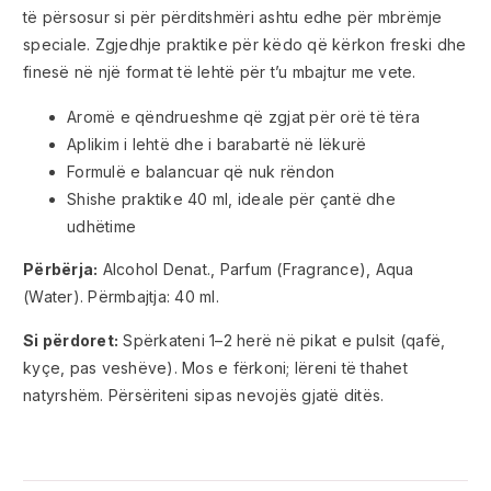
të përsosur si për përditshmëri ashtu edhe për mbrëmje
speciale. Zgjedhje praktike për këdo që kërkon freski dhe
finesë në një format të lehtë për t’u mbajtur me vete.
Aromë e qëndrueshme që zgjat për orë të tëra
Aplikim i lehtë dhe i barabartë në lëkurë
Formulë e balancuar që nuk rëndon
Shishe praktike 40 ml, ideale për çantë dhe
udhëtime
Përbërja:
Alcohol Denat., Parfum (Fragrance), Aqua
(Water). Përmbajtja: 40 ml.
Si përdoret:
Spërkateni 1–2 herë në pikat e pulsit (qafë,
kyçe, pas veshëve). Mos e fërkoni; lëreni të thahet
natyrshëm. Përsëriteni sipas nevojës gjatë ditës.