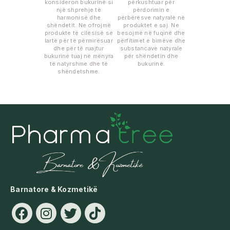
konsideron bukurinë si
përkushtuar për
një shprehje të
përdorimin e
harmonisë dhe
përbërësve natyralë në
shëndetit. Ne ofrojmë
produktet e saj. Ne
produkte të cilësisë së
besojmë në fuqinë dhe
lartë për të përmirësuar
përfitimet e bimëve dhe
dhe për të ruajtur
substancave natyrale
bukurinë tuaj në mënyra
për shëndetin dhe
të natyrshme dhe të
bukurinë.
shëndetshme.
Barnatore & Kozmetikë