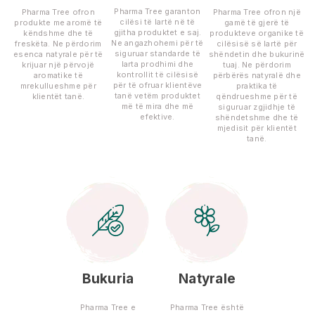
Pharma Tree garanton
Pharma Tree ofron
Pharma Tree ofron një
cilësi të lartë në të
produkte me aromë të
gamë të gjerë të
gjitha produktet e saj.
këndshme dhe të
produkteve organike të
Ne angazhohemi për të
freskëta. Ne përdorim
cilësisë së lartë për
siguruar standarde të
esenca natyrale për të
shëndetin dhe bukurinë
larta prodhimi dhe
krijuar një përvojë
tuaj. Ne përdorim
kontrollit të cilësisë
aromatike të
përbërës natyralë dhe
për të ofruar klientëve
mrekullueshme për
praktika të
tanë vetëm produktet
klientët tanë.
qëndrueshme për të
më të mira dhe më
siguruar zgjidhje të
efektive.
shëndetshme dhe të
mjedisit për klientët
tanë.
Bukuria
Natyrale
Pharma Tree e
Pharma Tree është