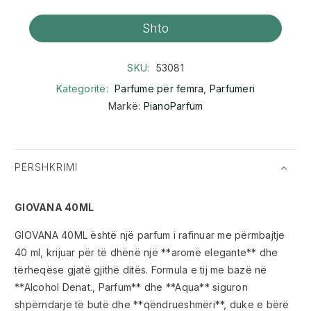
Shto
SKU:
53081
Kategoritë:
Parfume për femra
,
Parfumeri
Markë:
PianoParfum
PËRSHKRIMI
GIOVANA 40ML
GIOVANA 40ML është një parfum i rafinuar me përmbajtje
40 ml, krijuar për të dhënë një **aromë elegante** dhe
tërheqëse gjatë gjithë ditës. Formula e tij me bazë në
**Alcohol Denat., Parfum** dhe **Aqua** siguron
shpërndarje të butë dhe **qëndrueshmëri**, duke e bërë