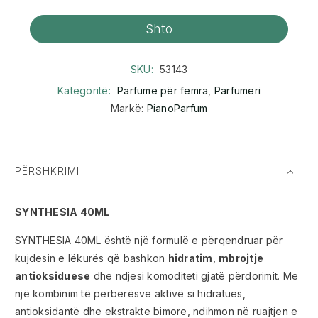
Shto
SKU:
53143
Kategoritë:
Parfume për femra
,
Parfumeri
Markë:
PianoParfum
PËRSHKRIMI
SYNTHESIA 40ML
SYNTHESIA 40ML është një formulë e përqendruar për
kujdesin e lëkurës që bashkon
hidratim
,
mbrojtje
antioksiduese
dhe ndjesi komoditeti gjatë përdorimit. Me
një kombinim të përbërësve aktivë si hidratues,
antioksidantë dhe ekstrakte bimore, ndihmon në ruajtjen e