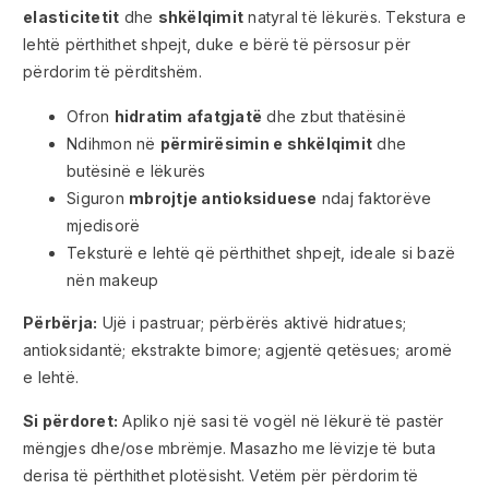
elasticitetit
dhe
shkëlqimit
natyral të lëkurës. Tekstura e
lehtë përthithet shpejt, duke e bërë të përsosur për
përdorim të përditshëm.
Ofron
hidratim afatgjatë
dhe zbut thatësinë
Ndihmon në
përmirësimin e shkëlqimit
dhe
butësinë e lëkurës
Siguron
mbrojtje antioksiduese
ndaj faktorëve
mjedisorë
Teksturë e lehtë që përthithet shpejt, ideale si bazë
nën makeup
Përbërja:
Ujë i pastruar; përbërës aktivë hidratues;
antioksidantë; ekstrakte bimore; agjentë qetësues; aromë
e lehtë.
Si përdoret:
Apliko një sasi të vogël në lëkurë të pastër
mëngjes dhe/ose mbrëmje. Masazho me lëvizje të buta
derisa të përthithet plotësisht. Vetëm për përdorim të