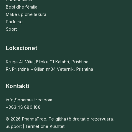
Bebi dhe fëmija
Make up dhe lëkura
Parfume
Sport
Lokacionet
Rruga Ali Vitia, Blloku C1 Kalabri, Prishtina
Rr. Prishtinë – Gjilan nr.34 Veternik, Prishtina
Kontakti
info@pharma-tree.com
+383 48 880 188
© 2026 PharmaTree. Të gjitha të drejtat e rezervuara.
Support
Termet dhe Kushtet