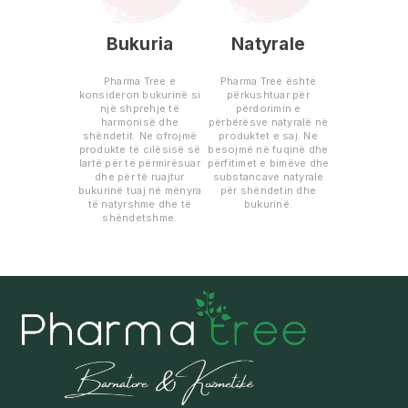
Bukuria
Natyrale
Pharma Tree e
Pharma Tree është
konsideron bukurinë si
përkushtuar për
një shprehje të
përdorimin e
harmonisë dhe
përbërësve natyralë në
shëndetit. Ne ofrojmë
produktet e saj. Ne
produkte të cilësisë së
besojmë në fuqinë dhe
lartë për të përmirësuar
përfitimet e bimëve dhe
dhe për të ruajtur
substancave natyrale
bukurinë tuaj në mënyra
për shëndetin dhe
të natyrshme dhe të
bukurinë.
shëndetshme.