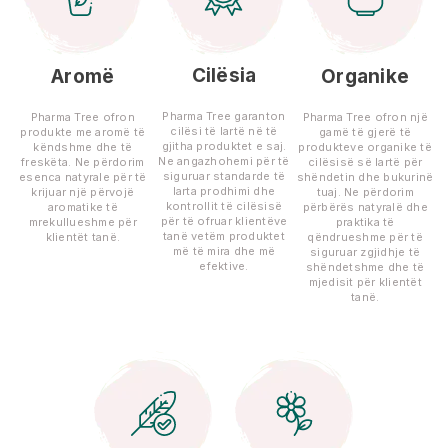
Cilësia
Aromë
Organike
Pharma Tree garanton
Pharma Tree ofron
Pharma Tree ofron një
cilësi të lartë në të
produkte me aromë të
gamë të gjerë të
gjitha produktet e saj.
këndshme dhe të
produkteve organike të
Ne angazhohemi për të
freskëta. Ne përdorim
cilësisë së lartë për
siguruar standarde të
esenca natyrale për të
shëndetin dhe bukurinë
larta prodhimi dhe
krijuar një përvojë
tuaj. Ne përdorim
kontrollit të cilësisë
aromatike të
përbërës natyralë dhe
për të ofruar klientëve
mrekullueshme për
praktika të
tanë vetëm produktet
klientët tanë.
qëndrueshme për të
më të mira dhe më
siguruar zgjidhje të
efektive.
shëndetshme dhe të
mjedisit për klientët
tanë.