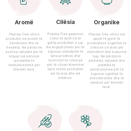
Cilësia
Aromë
Organike
Pharma Tree garanton
Pharma Tree ofron
Pharma Tree ofron një
cilësi të lartë në të
produkte me aromë të
gamë të gjerë të
gjitha produktet e saj.
këndshme dhe të
produkteve organike të
Ne angazhohemi për të
freskëta. Ne përdorim
cilësisë së lartë për
siguruar standarde të
esenca natyrale për të
shëndetin dhe bukurinë
larta prodhimi dhe
krijuar një përvojë
tuaj. Ne përdorim
kontrollit të cilësisë
aromatike të
përbërës natyralë dhe
për të ofruar klientëve
mrekullueshme për
praktika të
tanë vetëm produktet
klientët tanë.
qëndrueshme për të
më të mira dhe më
siguruar zgjidhje të
efektive.
shëndetshme dhe të
mjedisit për klientët
tanë.