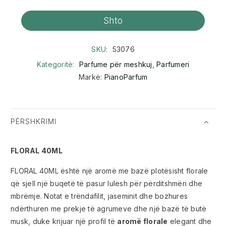
Shto
SKU:
53076
Kategoritë:
Parfume për meshkuj
,
Parfumeri
Markë:
PianoParfum
PËRSHKRIMI
FLORAL 40ML
FLORAL 40ML është një aromë me bazë plotësisht florale
që sjell një buqetë të pasur lulesh për përditshmëri dhe
mbrëmje. Notat e trëndafilit, jaseminit dhe bozhures
ndërthuren me prekje të agrumeve dhe një bazë të butë
musk, duke krijuar një profil të
aromë florale
elegant dhe