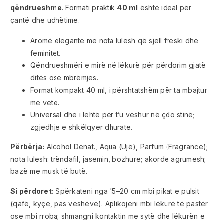
qëndrueshme
. Formati praktik
40 ml
është ideal për
çantë dhe udhëtime.
Aromë elegante me nota lulesh që sjell freski dhe
feminitet.
Qëndrueshmëri e mirë në lëkurë për përdorim gjatë
ditës ose mbrëmjes.
Format kompakt 40 ml, i përshtatshëm për ta mbajtur
me vete.
Universal dhe i lehtë për t’u veshur në çdo stinë;
zgjedhje e shkëlqyer dhurate.
Përbërja:
Alcohol Denat., Aqua (Ujë), Parfum (Fragrance);
nota lulesh: trëndafil, jasemin, bozhure; akorde agrumesh;
bazë me musk të butë.
Si përdoret:
Spërkateni nga 15–20 cm mbi pikat e pulsit
(qafë, kyçe, pas veshëve). Aplikojeni mbi lëkurë të pastër
ose mbi rroba; shmangni kontaktin me sytë dhe lëkurën e