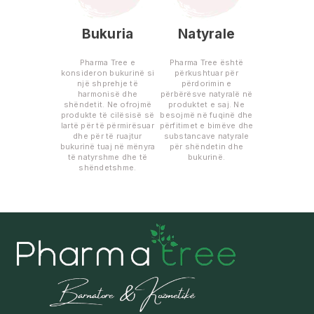
Bukuria
Natyrale
Pharma Tree e
Pharma Tree është
konsideron bukurinë si
përkushtuar për
një shprehje të
përdorimin e
harmonisë dhe
përbërësve natyralë në
shëndetit. Ne ofrojmë
produktet e saj. Ne
produkte të cilësisë së
besojmë në fuqinë dhe
lartë për të përmirësuar
përfitimet e bimëve dhe
dhe për të ruajtur
substancave natyrale
bukurinë tuaj në mënyra
për shëndetin dhe
të natyrshme dhe të
bukurinë.
shëndetshme.