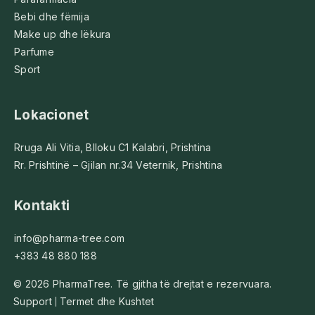
Bebi dhe fëmija
Make up dhe lëkura
Parfume
Sport
Lokacionet
Rruga Ali Vitia, Blloku C1 Kalabri, Prishtina
Rr. Prishtinë – Gjilan nr.34 Veternik, Prishtina
Kontakti
info@pharma-tree.com
+383 48 880 188
© 2026 PharmaTree. Të gjitha të drejtat e rezervuara.
Support
Termet dhe Kushtet