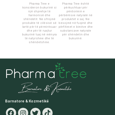
Pharma Tree e
Pharma Tree është
konsideron bukurinë si
përkushtuar për
një shprehje të
përdorimin e
harmonisë dhe
përbërësve natyralë në
shëndetit. Ne ofrojmë
produktet e saj. Ne
produkte të cilësisë së
besojmë në fuqinë dhe
lartë për të përmirësuar
përfitimet e bimëve dhe
dhe për të ruajtur
substancave natyrale
bukurinë tuaj në mënyra
për shëndetin dhe
të natyrshme dhe të
bukurinë.
shëndetshme.
Barnatore & Kozmetikë