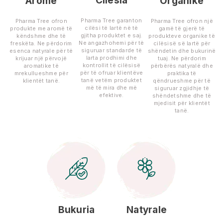
Cilësia
Aromë
Organike
Pharma Tree garanton
Pharma Tree ofron
Pharma Tree ofron një
cilësi të lartë në të
produkte me aromë të
gamë të gjerë të
gjitha produktet e saj.
këndshme dhe të
produkteve organike të
Ne angazhohemi për të
freskëta. Ne përdorim
cilësisë së lartë për
siguruar standarde të
esenca natyrale për të
shëndetin dhe bukurinë
larta prodhimi dhe
krijuar një përvojë
tuaj. Ne përdorim
kontrollit të cilësisë
aromatike të
përbërës natyralë dhe
për të ofruar klientëve
mrekullueshme për
praktika të
tanë vetëm produktet
klientët tanë.
qëndrueshme për të
më të mira dhe më
siguruar zgjidhje të
efektive.
shëndetshme dhe të
mjedisit për klientët
tanë.
Bukuria
Natyrale