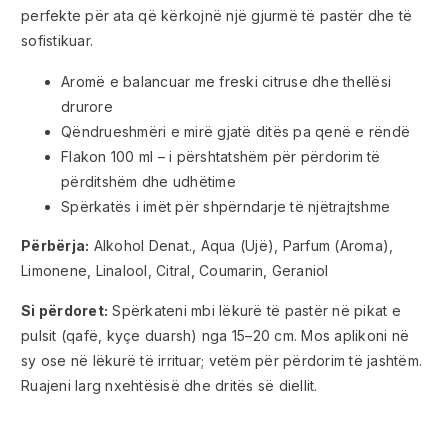
perfekte për ata që kërkojnë një gjurmë të pastër dhe të
sofistikuar.
Aromë e balancuar me freski citruse dhe thellësi
drurore
Qëndrueshmëri e mirë gjatë ditës pa qenë e rëndë
Flakon 100 ml – i përshtatshëm për përdorim të
përditshëm dhe udhëtime
Spërkatës i imët për shpërndarje të njëtrajtshme
Përbërja:
Alkohol Denat., Aqua (Ujë), Parfum (Aroma),
Limonene, Linalool, Citral, Coumarin, Geraniol
Si përdoret:
Spërkateni mbi lëkurë të pastër në pikat e
pulsit (qafë, kyçe duarsh) nga 15–20 cm. Mos aplikoni në
sy ose në lëkurë të irrituar; vetëm për përdorim të jashtëm.
Ruajeni larg nxehtësisë dhe dritës së diellit.