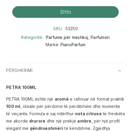
Shto
SKU:
53250
Kategoritë:
Parfume për meshkuj
,
Parfumeri
Markë:
PianoParfum
PËRSHKRIMI
PETRA 100ML
PETRA 100ML është një
aromë
e rafinuar në format praktik
100 ml
, ideale për përdorim të përditshëm dhe momente
të veçanta. Formula e saj ndërthur
nota citruse
të freskëta
me akorde
drurore
dhe një prekje
ambre
, për një profil
elegant me
qëndrueshmëri
të këndshme. Zgjedhja