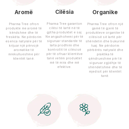
Cilësia
Aromë
Organike
Pharma Tree garanton
Pharma Tree ofron
Pharma Tree ofron një
cilësi të lartë në të
produkte me aromë të
gamë të gjerë të
gjitha produktet e saj.
këndshme dhe të
produkteve organike të
Ne angazhohemi për të
freskëta. Ne përdorim
cilësisë së lartë për
siguruar standarde të
esenca natyrale për të
shëndetin dhe bukurinë
larta prodhimi dhe
krijuar një përvojë
tuaj. Ne përdorim
kontrollit të cilësisë
aromatike të
përbërës natyralë dhe
për të ofruar klientëve
mrekullueshme për
praktika të
tanë vetëm produktet
klientët tanë.
qëndrueshme për të
më të mira dhe më
siguruar zgjidhje të
efektive.
shëndetshme dhe të
mjedisit për klientët
tanë.