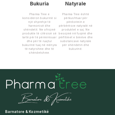
Bukuria
Natyrale
Pharma Tree e
Pharma Tree është
konsideron bukurinë si
përkushtuar për
një shprehje të
përdorimin e
harmonisë dhe
përbërësve natyralë në
shëndetit. Ne ofrojmë
produktet e saj. Ne
produkte të cilësisë së
besojmë në fuqinë dhe
lartë për të përmirësuar
përfitimet e bimëve dhe
dhe për të ruajtur
substancave natyrale
bukurinë tuaj në mënyra
për shëndetin dhe
të natyrshme dhe të
bukurinë.
shëndetshme.
Barnatore & Kozmetikë