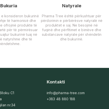
Bukuria
Natyrale
 e konsideron bukurinë
Pharma Tree është përkushtuar për
rehje të harmonisë dhe
përdorimin e përbërësve natyralë në
Ne ofrojmë produkte të
produktet e saj. Ne besojmë në
lartë për të përmirësuar
fuqinë dhe përfitimet e bimëve dhe
uajtur bukurinë tuaj në
substancave natyrale për shëndetin
ë natyrshme dhe të
dhe bukurinë.
hëndetshme.
Kontakti
 Blloku C1
info@pharma-tree.com
na
+383 48 880 188
jilan nr.34