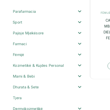
Parafarmacia
FËMIJ
CA
Sport
MB
DIE
Pajisje Mjekësore
F
Farmaci
Fëmijë
Kozmetikë & Kujdes Personal
Mami & Bebi
Dhurata & Sete
Tjera
Dermokozmetikë