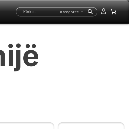
Kategoritë
ijë