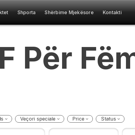
ktet
Shporta
Shërbime Mjekësore
Kontakti
F
Për
Fëm
ds
Veçori speciale
Price
Status