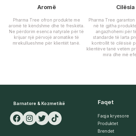
Aromë
Cilësia
Pharma Tree ofron produkte me
Pharma Tree garanton ci
aromë të këndshme dhe të freskëta.
në të gjitha produkte
Ne përdorim esenca natyrale për të
angazhohemi për të
krijuar një përvojë aromatike të
standarde të larta p
mrekullueshme për klientët tanë.
kontrollit të cilësisë 
klientëve tanë vetëm p
mira dhe më efe
Faqet
Barnatore & Kozmetikë
Faqja kryesore
Produktet
Brendet