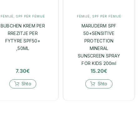
FËMIJË
,
SPF PËR FËMIJË
FËMIJË
,
SPF PËR FËMIJË
BUBCHEN KREM PER
MARUDERM SPF
RREZITJE PER
50+SENSITIVE
FYTYRE SPF50+
PROTECTION
,50ML
MINERAL
SUNSCREEN SPRAY
FOR KIDS 200ml
7.30
€
15.20
€
Shto
Shto