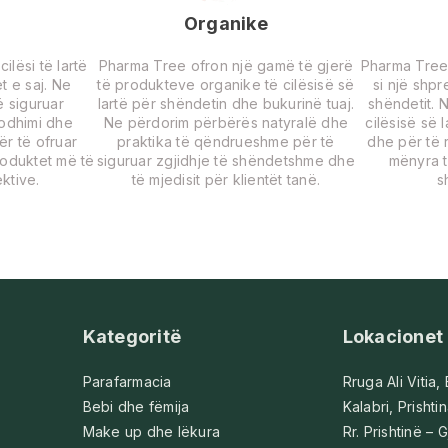
Organike
lësi të lartë
Pharma Tree ofron një gamë të gjerë
Pharma Tree
t e saj. Ne
të produkteve organike të cilësisë së
si një shp
 siguruar
lartë për shëndetin dhe bukurinë tuaj.
shëndetit. 
rodhimi dhe
Ne përdorim përbërës natyralë dhe
cilësisë së 
për të ofruar
praktika të qëndrueshme për të
dhe për të r
roduktet më të
siguruar zgjidhje të shëndetshme dhe
mënyra t
ktive.
të mjedisit për klientët tanë.
s
Kategoritë
Lokacionet
Parafarmacia
Rruga Ali Vitia,
Bebi dhe fëmija
Kalabri, Prishti
Make up dhe lëkura
Rr. Prishtinë – G