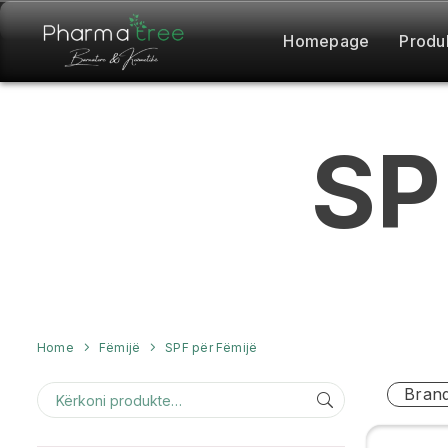
Homepage
Produ
SP
Home
Fëmijë
SPF për Fëmijë
Bran