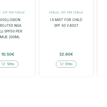
Ë
,
SPF PËR FËMIJË
FËMIJË
,
SPF PËR FËMIJË
003,LOSION
I.S MIST FOR CHILD
ROJTES NGA
SPF 50 V.8037
LLI SPF50 PER
EMIJE 200ML
10.50
€
32.90
€
Shto
Shto