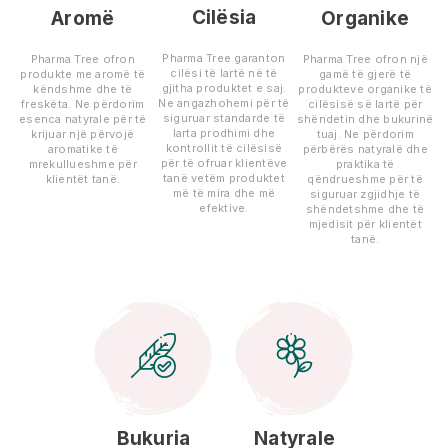
Cilësia
Aromë
Organike
Pharma Tree garanton
Pharma Tree ofron
Pharma Tree ofron një
cilësi të lartë në të
produkte me aromë të
gamë të gjerë të
gjitha produktet e saj.
këndshme dhe të
produkteve organike të
Ne angazhohemi për të
freskëta. Ne përdorim
cilësisë së lartë për
siguruar standarde të
esenca natyrale për të
shëndetin dhe bukurinë
larta prodhimi dhe
krijuar një përvojë
tuaj. Ne përdorim
kontrollit të cilësisë
aromatike të
përbërës natyralë dhe
për të ofruar klientëve
mrekullueshme për
praktika të
tanë vetëm produktet
klientët tanë.
qëndrueshme për të
më të mira dhe më
siguruar zgjidhje të
efektive.
shëndetshme dhe të
mjedisit për klientët
tanë.
Bukuria
Natyrale