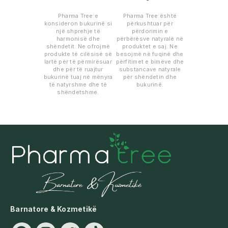
Pharma Tree e
Pharma Tree është
konsideron bukurinë si
përkushtuar për
një shprehje të
përdorimin e
harmonisë dhe
përbërësve natyralë në
shëndetit. Ne ofrojmë
produktet e saj. Ne
produkte të cilësisë së
besojmë në fuqinë dhe
lartë për të përmirësuar
përfitimet e bimëve dhe
dhe për të ruajtur
substancave natyrale
bukurinë tuaj në mënyra
për shëndetin dhe
të natyrshme dhe të
bukurinë.
shëndetshme.
Barnatore & Kozmetikë