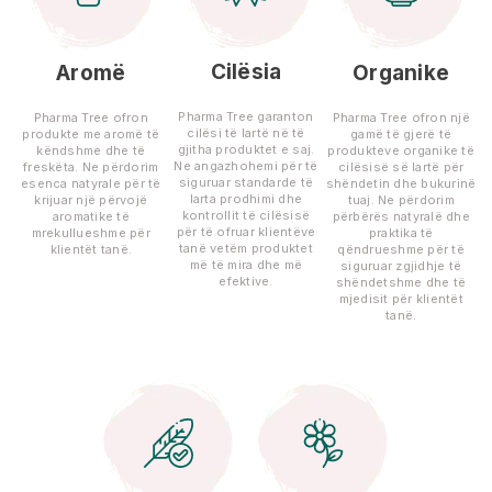
Cilësia
Aromë
Organike
Pharma Tree garanton
Pharma Tree ofron
Pharma Tree ofron një
cilësi të lartë në të
produkte me aromë të
gamë të gjerë të
gjitha produktet e saj.
këndshme dhe të
produkteve organike të
Ne angazhohemi për të
freskëta. Ne përdorim
cilësisë së lartë për
siguruar standarde të
esenca natyrale për të
shëndetin dhe bukurinë
larta prodhimi dhe
krijuar një përvojë
tuaj. Ne përdorim
kontrollit të cilësisë
aromatike të
përbërës natyralë dhe
për të ofruar klientëve
mrekullueshme për
praktika të
tanë vetëm produktet
klientët tanë.
qëndrueshme për të
më të mira dhe më
siguruar zgjidhje të
efektive.
shëndetshme dhe të
mjedisit për klientët
tanë.