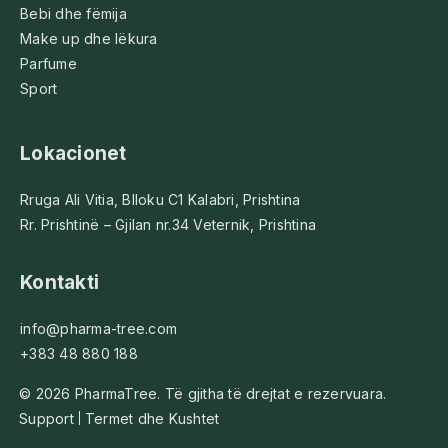
Bebi dhe fëmija
Make up dhe lëkura
Parfume
Sport
Lokacionet
Rruga Ali Vitia, Blloku C1 Kalabri, Prishtina
Rr. Prishtinë – Gjilan nr.34 Veternik, Prishtina
Kontakti
info@pharma-tree.com
+383 48 880 188
© 2026 PharmaTree. Të gjitha të drejtat e rezervuara.
Support
Termet dhe Kushtet