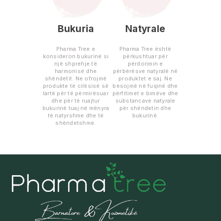
Bukuria
Natyrale
Pharma Tree e
Pharma Tree është
konsideron bukurinë si
përkushtuar për
një shprehje të
përdorimin e
harmonisë dhe
përbërësve natyralë në
shëndetit. Ne ofrojmë
produktet e saj. Ne
produkte të cilësisë së
besojmë në fuqinë dhe
lartë për të përmirësuar
përfitimet e bimëve dhe
dhe për të ruajtur
substancave natyrale
bukurinë tuaj në mënyra
për shëndetin dhe
të natyrshme dhe të
bukurinë.
shëndetshme.