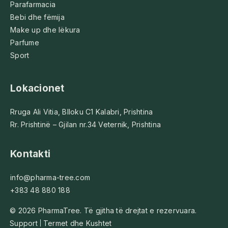
Parafarmacia
Bebi dhe fëmija
Make up dhe lëkura
Parfume
Sport
Lokacionet
Rruga Ali Vitia, Blloku C1 Kalabri, Prishtina
Rr. Prishtinë – Gjilan nr.34 Veternik, Prishtina
Kontakti
info@pharma-tree.com
+383 48 880 188
© 2026 PharmaTree. Të gjitha të drejtat e rezervuara.
Support
Termet dhe Kushtet