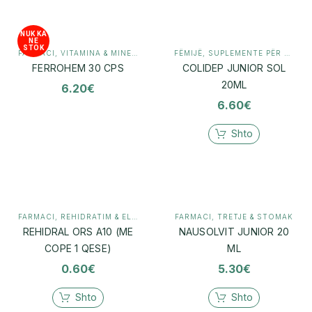
NUK KA
NE
STOK
FARMACI
,
VITAMINA & MINERALE
FËMIJË
,
SUPLEMENTE PËR FËMIJË
FERROHEM 30 CPS
COLIDEP JUNIOR SOL
20ML
6.20
€
6.60
€
Shto
FARMACI
,
REHIDRATIM & ELEKTROLITE
FARMACI
,
TRETJE & STOMAK
REHIDRAL ORS A10 (ME
NAUSOLVIT JUNIOR 20
COPE 1 QESE)
ML
0.60
€
5.30
€
Shto
Shto