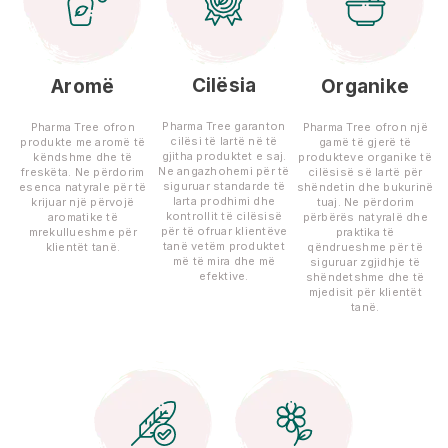
Cilësia
Aromë
Organike
Pharma Tree garanton
Pharma Tree ofron
Pharma Tree ofron një
cilësi të lartë në të
produkte me aromë të
gamë të gjerë të
gjitha produktet e saj.
këndshme dhe të
produkteve organike të
Ne angazhohemi për të
freskëta. Ne përdorim
cilësisë së lartë për
siguruar standarde të
esenca natyrale për të
shëndetin dhe bukurinë
larta prodhimi dhe
krijuar një përvojë
tuaj. Ne përdorim
kontrollit të cilësisë
aromatike të
përbërës natyralë dhe
për të ofruar klientëve
mrekullueshme për
praktika të
tanë vetëm produktet
klientët tanë.
qëndrueshme për të
më të mira dhe më
siguruar zgjidhje të
efektive.
shëndetshme dhe të
mjedisit për klientët
tanë.