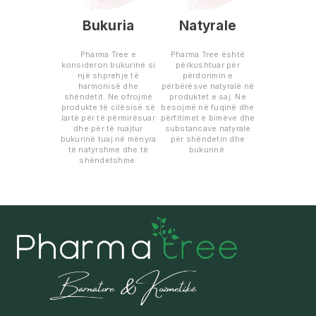
Bukuria
Natyrale
Pharma Tree e
Pharma Tree është
konsideron bukurinë si
përkushtuar për
një shprehje të
përdorimin e
harmonisë dhe
përbërësve natyralë në
shëndetit. Ne ofrojmë
produktet e saj. Ne
produkte të cilësisë së
besojmë në fuqinë dhe
lartë për të përmirësuar
përfitimet e bimëve dhe
dhe për të ruajtur
substancave natyrale
bukurinë tuaj në mënyra
për shëndetin dhe
të natyrshme dhe të
bukurinë.
shëndetshme.