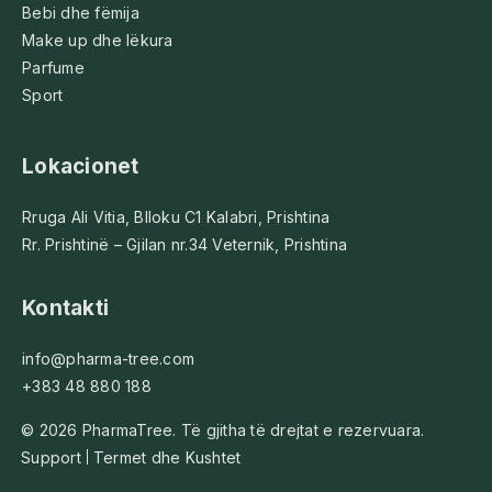
Bebi dhe fëmija
Make up dhe lëkura
Parfume
Sport
Lokacionet
Rruga Ali Vitia, Blloku C1 Kalabri, Prishtina
Rr. Prishtinë – Gjilan nr.34 Veternik, Prishtina
Kontakti
info@pharma-tree.com
+383 48 880 188
© 2026 PharmaTree. Të gjitha të drejtat e rezervuara.
Support
Termet dhe Kushtet