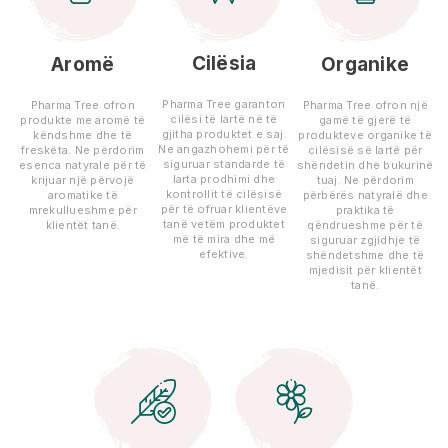
Cilësia
Aromë
Organike
Pharma Tree garanton
Pharma Tree ofron
Pharma Tree ofron një
cilësi të lartë në të
produkte me aromë të
gamë të gjerë të
gjitha produktet e saj.
këndshme dhe të
produkteve organike të
Ne angazhohemi për të
freskëta. Ne përdorim
cilësisë së lartë për
siguruar standarde të
esenca natyrale për të
shëndetin dhe bukurinë
larta prodhimi dhe
krijuar një përvojë
tuaj. Ne përdorim
kontrollit të cilësisë
aromatike të
përbërës natyralë dhe
për të ofruar klientëve
mrekullueshme për
praktika të
tanë vetëm produktet
klientët tanë.
qëndrueshme për të
më të mira dhe më
siguruar zgjidhje të
efektive.
shëndetshme dhe të
mjedisit për klientët
tanë.