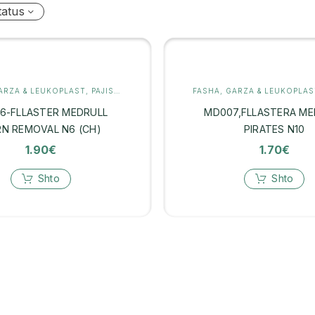
tatus
ARZA & LEUKOPLAST
,
PAJISJE MJEKËSORE
FASHA, GARZA & LEUKOPLAS
6-FLLASTER MEDRULL
MD007,FLLASTERA ME
N REMOVAL N6 (CH)
PIRATES N10
1.90
€
1.70
€
Shto
Shto