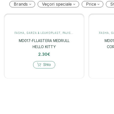
Brands
Veçori speciale
Price
S
FASHA, GARZA & LEUKOPLAST
,
PAJISJE MJEKËSORE
FASHA, G
MD017-FLLASTERA MEDRULL
MD01
HELLO KITTY
COR
2.30
€
Shto