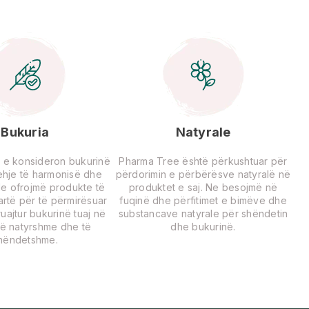
Bukuria
Natyrale
 e konsideron bukurinë
Pharma Tree është përkushtuar për
rehje të harmonisë dhe
përdorimin e përbërësve natyralë në
Ne ofrojmë produkte të
produktet e saj. Ne besojmë në
lartë për të përmirësuar
fuqinë dhe përfitimet e bimëve dhe
uajtur bukurinë tuaj në
substancave natyrale për shëndetin
ë natyrshme dhe të
dhe bukurinë.
hëndetshme.