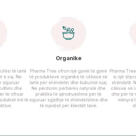
Organike
lësi të lartë
Pharma Tree ofron një gamë të gjerë
Pharma Tree
t e saj. Ne
të produkteve organike të cilësisë së
si një shp
 siguruar
lartë për shëndetin dhe bukurinë tuaj.
shëndetit. 
rodhimi dhe
Ne përdorim përbërës natyralë dhe
cilësisë së 
për të ofruar
praktika të qëndrueshme për të
dhe për të r
roduktet më të
siguruar zgjidhje të shëndetshme dhe
mënyra t
ktive.
të mjedisit për klientët tanë.
s