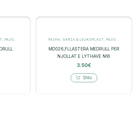
T
,
PAJISJE MJEKËSORE
FASHA, GARZA & LEUKOPLAST
,
PAJISJE MJEKËSORE
DRULL
MD026,FLLASTERA MEDRULL PER
NJOLLAT E LYTHAVE N16
3.50
€
Shto