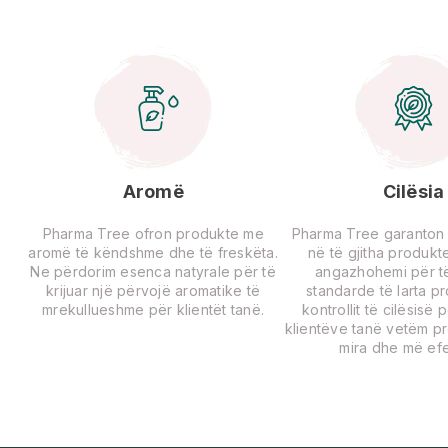
Aromë
Cilësia
Pharma Tree ofron produkte me
Pharma Tree garanton ci
aromë të këndshme dhe të freskëta.
në të gjitha produkte
Ne përdorim esenca natyrale për të
angazhohemi për të
krijuar një përvojë aromatike të
standarde të larta p
mrekullueshme për klientët tanë.
kontrollit të cilësisë 
klientëve tanë vetëm p
mira dhe më efe