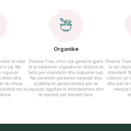
Organike
lësi të lartë
Pharma Tree ofron një gamë të gjerë
Pharma Tree
t e saj. Ne
të produkteve organike të cilësisë së
si një shp
 siguruar
lartë për shëndetin dhe bukurinë tuaj.
shëndetit. 
rodhimi dhe
Ne përdorim përbërës natyralë dhe
cilësisë së 
për të ofruar
praktika të qëndrueshme për të
dhe për të r
roduktet më të
siguruar zgjidhje të shëndetshme dhe
mënyra t
ktive.
të mjedisit për klientët tanë.
s