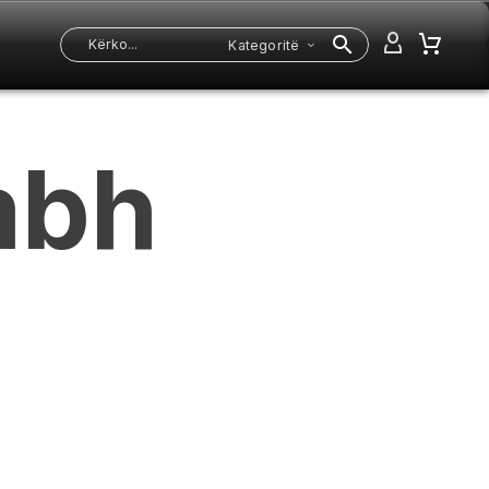
Kategoritë
bh