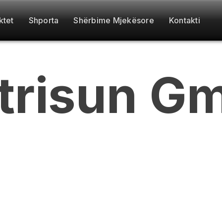
ktet
Shporta
Shërbime Mjekësore
Kontakti
trisun
Gm