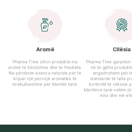
Aromë
Cilësia
Pharma Tree ofron produkte me
Pharma Tree garanton ci
aromë të këndshme dhe të freskëta.
në të gjitha produkte
Ne përdorim esenca natyrale për të
angazhohemi për të
krijuar një përvojë aromatike të
standarde të larta p
mrekullueshme për klientët tanë.
kontrollit të cilësisë 
klientëve tanë vetëm p
mira dhe më efe