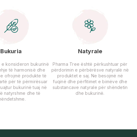
Bukuria
Natyrale
 e konsideron bukurinë
Pharma Tree është përkushtuar për
rehje të harmonisë dhe
përdorimin e përbërësve natyralë në
Ne ofrojmë produkte të
produktet e saj. Ne besojmë në
lartë për të përmirësuar
fuqinë dhe përfitimet e bimëve dhe
uajtur bukurinë tuaj në
substancave natyrale për shëndetin
ë natyrshme dhe të
dhe bukurinë.
hëndetshme.