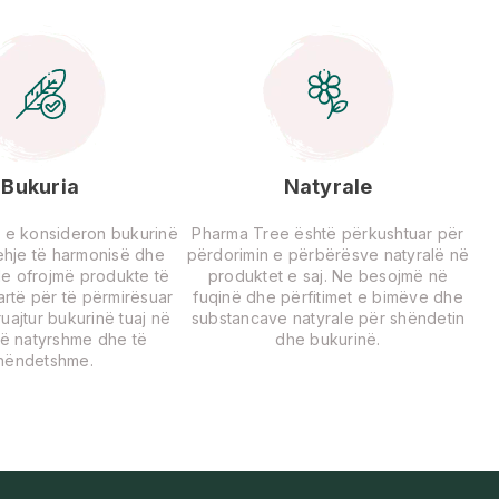
Bukuria
Natyrale
 e konsideron bukurinë
Pharma Tree është përkushtuar për
rehje të harmonisë dhe
përdorimin e përbërësve natyralë në
Ne ofrojmë produkte të
produktet e saj. Ne besojmë në
lartë për të përmirësuar
fuqinë dhe përfitimet e bimëve dhe
uajtur bukurinë tuaj në
substancave natyrale për shëndetin
ë natyrshme dhe të
dhe bukurinë.
hëndetshme.