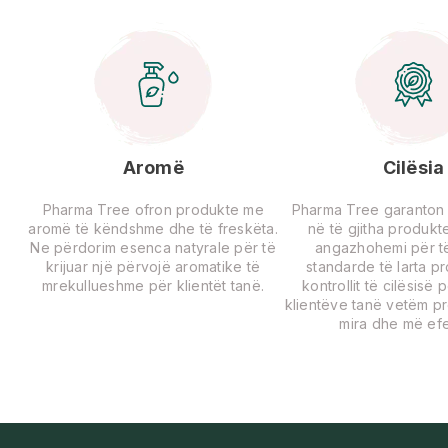
Aromë
Cilësia
Pharma Tree ofron produkte me
Pharma Tree garanton ci
aromë të këndshme dhe të freskëta.
në të gjitha produkte
Ne përdorim esenca natyrale për të
angazhohemi për të
krijuar një përvojë aromatike të
standarde të larta p
mrekullueshme për klientët tanë.
kontrollit të cilësisë 
klientëve tanë vetëm p
mira dhe më efe