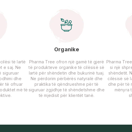
Organike
lësi të lartë
Pharma Tree ofron një gamë të gjerë
Pharma Tree
t e saj. Ne
të produkteve organike të cilësisë së
si një shp
 siguruar
lartë për shëndetin dhe bukurinë tuaj.
shëndetit. 
rodhimi dhe
Ne përdorim përbërës natyralë dhe
cilësisë së 
për të ofruar
praktika të qëndrueshme për të
dhe për të r
roduktet më të
siguruar zgjidhje të shëndetshme dhe
mënyra t
ktive.
të mjedisit për klientët tanë.
s