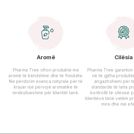
Aromë
Cilësia
Pharma Tree ofron produkte me
Pharma Tree garanton ci
aromë të këndshme dhe të freskëta.
në të gjitha produkte
Ne përdorim esenca natyrale për të
angazhohemi për të
krijuar një përvojë aromatike të
standarde të larta p
mrekullueshme për klientët tanë.
kontrollit të cilësisë 
klientëve tanë vetëm p
mira dhe më efe