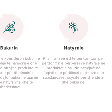
Bukuria
Natyrale
 e konsideron bukurinë
Pharma Tree është përkushtuar për
rehje të harmonisë dhe
përdorimin e përbërësve natyralë në
Ne ofrojmë produkte të
produktet e saj. Ne besojmë në
lartë për të përmirësuar
fuqinë dhe përfitimet e bimëve dhe
uajtur bukurinë tuaj në
substancave natyrale për shëndetin
ë natyrshme dhe të
dhe bukurinë.
hëndetshme.