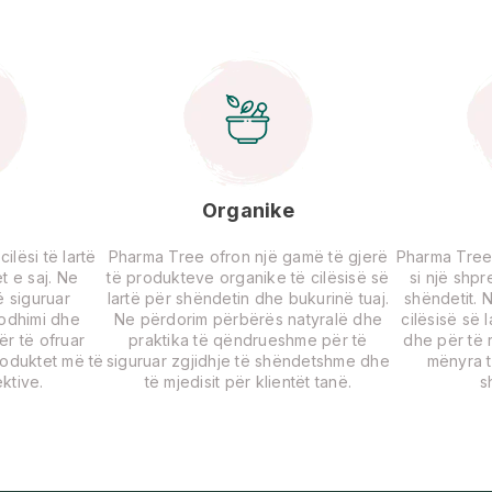
Organike
lësi të lartë
Pharma Tree ofron një gamë të gjerë
Pharma Tree
t e saj. Ne
të produkteve organike të cilësisë së
si një shp
 siguruar
lartë për shëndetin dhe bukurinë tuaj.
shëndetit. 
rodhimi dhe
Ne përdorim përbërës natyralë dhe
cilësisë së 
për të ofruar
praktika të qëndrueshme për të
dhe për të r
roduktet më të
siguruar zgjidhje të shëndetshme dhe
mënyra t
ktive.
të mjedisit për klientët tanë.
s