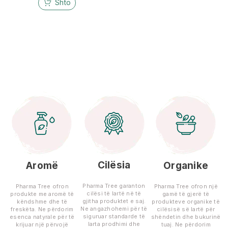
Shto
Cilësia
Aromë
Organike
Pharma Tree garanton
Pharma Tree ofron
Pharma Tree ofron një
cilësi të lartë në të
produkte me aromë të
gamë të gjerë të
gjitha produktet e saj.
këndshme dhe të
produkteve organike të
Ne angazhohemi për të
freskëta. Ne përdorim
cilësisë së lartë për
siguruar standarde të
esenca natyrale për të
shëndetin dhe bukurinë
larta prodhimi dhe
krijuar një përvojë
tuaj. Ne përdorim