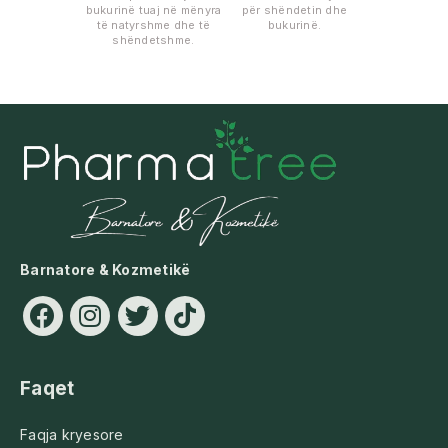
bukurinë tuaj në mënyra
për shëndetin dhe
të natyrshme dhe të
bukurinë.
shëndetshme.
Barnatore & Kozmetikë
Faqet
Faqja kryesore