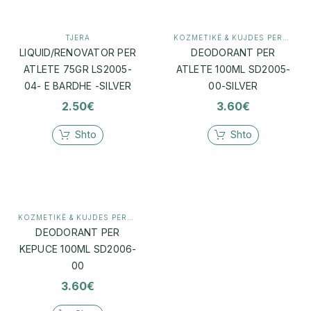
TJERA
KOZMETIKË & KUJDES PERSONAL
LIQUID/RENOVATOR PER
DEODORANT PER
ATLETE 75GR LS2005-
ATLETE 100ML SD2005-
04- E BARDHE -SILVER
00-SILVER
2.50
€
3.60
€
Shto
Shto
KOZMETIKË & KUJDES PERSONAL
,
KUJDES PËR KËMBË
DEODORANT PER
KEPUCE 100ML SD2006-
00
3.60
€