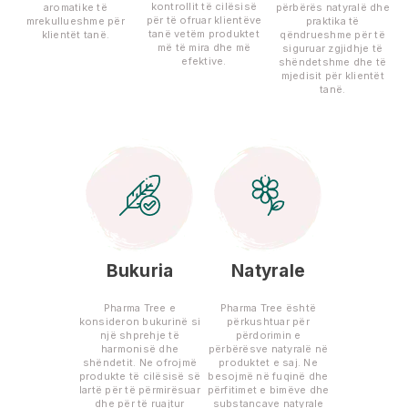
kontrollit të cilësisë
aromatike të
përbërës natyralë dhe
për të ofruar klientëve
mrekullueshme për
praktika të
tanë vetëm produktet
klientët tanë.
qëndrueshme për të
më të mira dhe më
siguruar zgjidhje të
efektive.
shëndetshme dhe të
mjedisit për klientët
tanë.
Bukuria
Natyrale
Pharma Tree e
Pharma Tree është
konsideron bukurinë si
përkushtuar për
një shprehje të
përdorimin e
harmonisë dhe
përbërësve natyralë në
shëndetit. Ne ofrojmë
produktet e saj. Ne
produkte të cilësisë së
besojmë në fuqinë dhe
lartë për të përmirësuar
përfitimet e bimëve dhe
dhe për të ruajtur
substancave natyrale