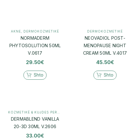
AKNE
,
DERMOKOZMETIKË
DERMOKOZMETIKË
NORMADERM
NEOVADIOL POST-
PHYTOSOLUTION 50ML
MENOPAUSE NIGHT
V.0617
CREAM 50ML V.4017
29.50
€
45.50
€
Shto
Shto
KOZMETIKË & KUJDES PERSONAL
,
MAKEUP
DERMABLEND VANILLA
20-3D 30ML V.2606
33.00
€