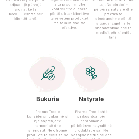
esenca natyrale për të
shëndetin dhe bukurinë
larta prodhimi dhe
krijuar një përvojë
tuaj. Ne përdorim
kontrollit të cilësisë
aromatike të
përbërës natyralë dhe
për të ofruar klientëve
mrekullueshme për
praktika të
tanë vetëm produktet
klientët tanë.
qëndrueshme për të
më të mira dhe më
siguruar zgjidhje të
efektive.
shëndetshme dhe të
mjedisit për klientët
tanë.
Bukuria
Natyrale
Pharma Tree e
Pharma Tree është
konsideron bukurinë si
përkushtuar për
një shprehje të
përdorimin e
harmonisë dhe
përbërësve natyralë në
shëndetit. Ne ofrojmë
produktet e saj. Ne
produkte të cilësisë së
besojmë në fuqinë dhe