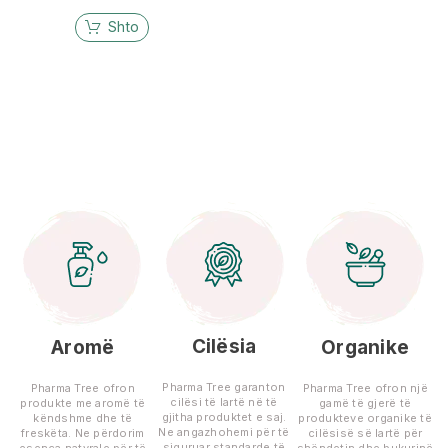
Shto
Cilësia
Aromë
Organike
Pharma Tree garanton
Pharma Tree ofron
Pharma Tree ofron një
cilësi të lartë në të
produkte me aromë të
gamë të gjerë të
gjitha produktet e saj.
këndshme dhe të
produkteve organike të
Ne angazhohemi për të
freskëta. Ne përdorim
cilësisë së lartë për
siguruar standarde të