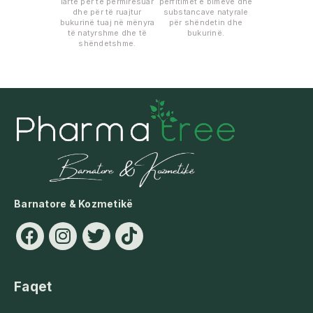
lartë për të përmirësuar
përfitimet e bimëve dhe
dhe për të ruajtur
substancave natyrale
bukurinë tuaj në mënyra
për shëndetin dhe
të natyrshme dhe të
bukurinë.
shëndetshme.
Barnatore & Kozmetikë
Faqet