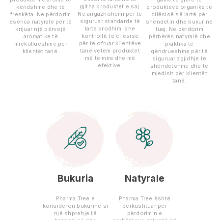
gjitha produktet e saj.
këndshme dhe të
produkteve organike të
Ne angazhohemi për të
freskëta. Ne përdorim
cilësisë së lartë për
siguruar standarde të
esenca natyrale për të
shëndetin dhe bukurinë
larta prodhimi dhe
krijuar një përvojë
tuaj. Ne përdorim
kontrollit të cilësisë
aromatike të
përbërës natyralë dhe
për të ofruar klientëve
mrekullueshme për
praktika të
tanë vetëm produktet
klientët tanë.
qëndrueshme për të
më të mira dhe më
siguruar zgjidhje të
efektive.
shëndetshme dhe të
mjedisit për klientët
tanë.
Bukuria
Natyrale
Pharma Tree e
Pharma Tree është
konsideron bukurinë si
përkushtuar për
një shprehje të
përdorimin e