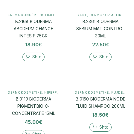
KREMA KUNDËR IRRITIMIT
,
MAMI & BEBI
AKNE
,
DERMOKOZMETIKË
B.2168 BIODERMA
B.2361 BIODERMA
ABCDERM CHANGE
SEBIUM MAT CONTROL
INTESIF 75GR
30ML
18.90
€
22.50
€
Shto
Shto
DERMOKOZMETIKË
,
HIPERPIGMENTIM
DERMOKOZMETIKË
,
KUJDES PËR SKALPIN
B.0119 BIODERMA
B.0150 BIODERMA NODE
PIGMENTBIO C-
FLUID SHAMPOO 200ML
CONCENTRATE 15ML
18.50
€
45.00
€
Shto