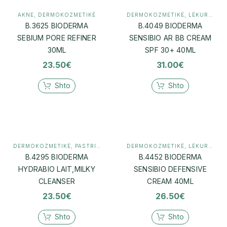
AKNE
,
DERMOKOZMETIKË
DERMOKOZMETIKË
,
LËKURË E NDJESHME / ROSACEA
B.3625 BIODERMA
B.4049 BIODERMA
SEBIUM PORE REFINER
SENSIBIO AR BB CREAM
30ML
SPF 30+ 40ML
23.50
€
31.00
€
Shto
Shto
DERMOKOZMETIKË
,
PASTRIM (CLEANSER)
DERMOKOZMETIKË
,
LËKURË E NDJESHME / ROSACEA
B.4295 BIODERMA
B.4452 BIODERMA
HYDRABIO LAIT,MILKY
SENSIBIO DEFENSIVE
CLEANSER
CREAM 40ML
23.50
€
26.50
€
Shto
Shto