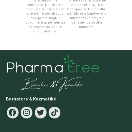
harmonisë dhe
përbërësve natyralë në
shëndetit. Ne ofrojmë
produktet e saj. Ne
produkte të cilësisë së
besojmë në fuqinë dhe
lartë për të përmirësuar
përfitimet e bimëve dhe
dhe për të ruajtur
substancave natyrale
bukurinë tuaj në mënyra
për shëndetin dhe
të natyrshme dhe të
bukurinë.
shëndetshme.
Barnatore & Kozmetikë