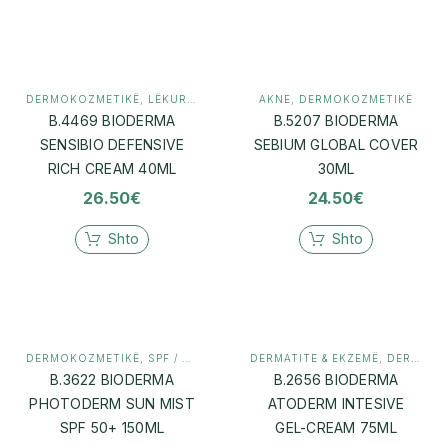
DERMOKOZMETIKË
,
LËKURË E NDJESHME / ROSACEA
AKNE
,
DERMOKOZMETIKË
B.4469 BIODERMA
B.5207 BIODERMA
SENSIBIO DEFENSIVE
SEBIUM GLOBAL COVER
RICH CREAM 40ML
30ML
26.50
€
24.50
€
Shto
Shto
DERMOKOZMETIKË
,
SPF / MBROJTJE DIELLI
DERMATITE & EKZEMË
,
DERMOKOZMETIKË
B.3622 BIODERMA
B.2656 BIODERMA
PHOTODERM SUN MIST
ATODERM INTESIVE
SPF 50+ 150ML
GEL-CREAM 75ML