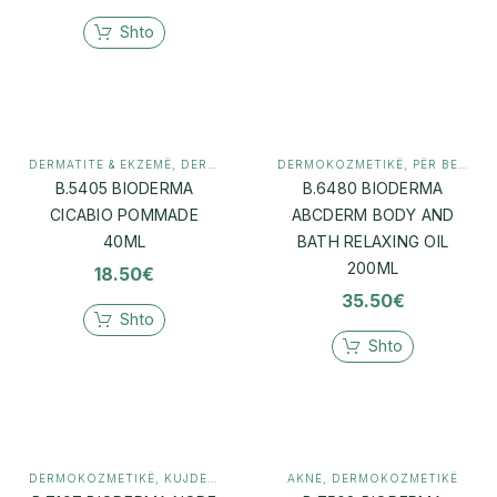
Shto
DERMATITE & EKZEMË
,
DERMOKOZMETIKË
DERMOKOZMETIKË
,
PËR BEBE
B.5405 BIODERMA
B.6480 BIODERMA
CICABIO POMMADE
ABCDERM BODY AND
40ML
BATH RELAXING OIL
200ML
18.50
€
35.50
€
Shto
Shto
DERMOKOZMETIKË
,
KUJDES PËR SKALPIN
AKNE
,
DERMOKOZMETIKË