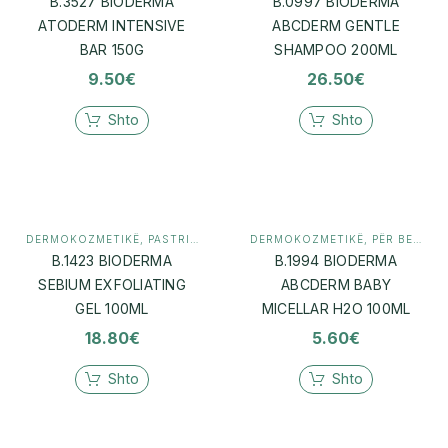
B.3527 BIODERMA
B.0997 BIODERMA
ATODERM INTENSIVE
ABCDERM GENTLE
BAR 150G
SHAMPOO 200ML
9.50
€
26.50
€
Shto
Shto
DERMOKOZMETIKË
,
PASTRIM (CLEANSER)
DERMOKOZMETIKË
,
PËR BEBE
B.1423 BIODERMA
B.1994 BIODERMA
SEBIUM EXFOLIATING
ABCDERM BABY
GEL 100ML
MICELLAR H2O 100ML
18.80
€
5.60
€
Shto
Shto