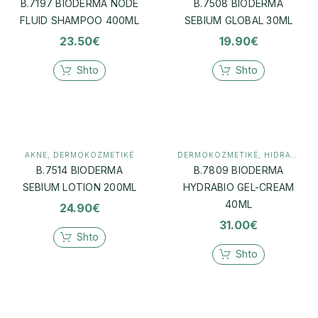
B.7197 BIODERMA NODE
B.7508 BIODERMA
FLUID SHAMPOO 400ML
SEBIUM GLOBAL 30ML
23.50
€
19.90
€
Shto
Shto
AKNE
,
DERMOKOZMETIKË
DERMOKOZMETIKË
,
HIDRATIM
B.7514 BIODERMA
B.7809 BIODERMA
SEBIUM LOTION 200ML
HYDRABIO GEL-CREAM
40ML
24.90
€
31.00
€
Shto
Shto