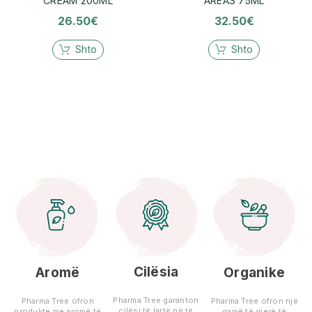
CREAM 200ML
AREAS 75ML
26.50
€
32.50
€
Shto
Shto
Cilësia
Aromë
Organike
Pharma Tree garanton
Pharma Tree ofron
Pharma Tree ofron një
cilësi të lartë në të
produkte me aromë të
gamë të gjerë të