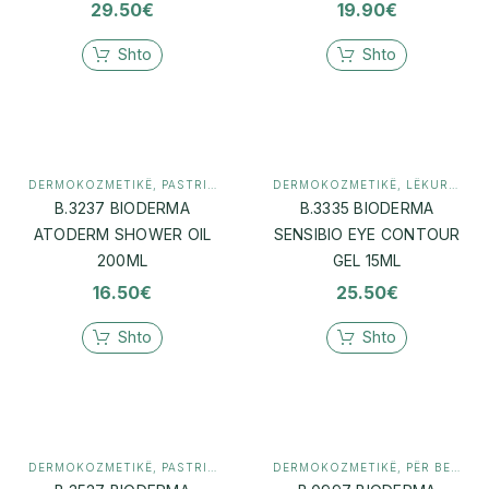
29.50
€
19.90
€
Shto
Shto
DERMOKOZMETIKË
,
PASTRIM (CLEANSER)
DERMOKOZMETIKË
,
LËKURË E NDJESHME / ROSACEA
B.3237 BIODERMA
B.3335 BIODERMA
ATODERM SHOWER OIL
SENSIBIO EYE CONTOUR
200ML
GEL 15ML
16.50
€
25.50
€
Shto
Shto
DERMOKOZMETIKË
,
PASTRIM (CLEANSER)
DERMOKOZMETIKË
,
PËR BEBE