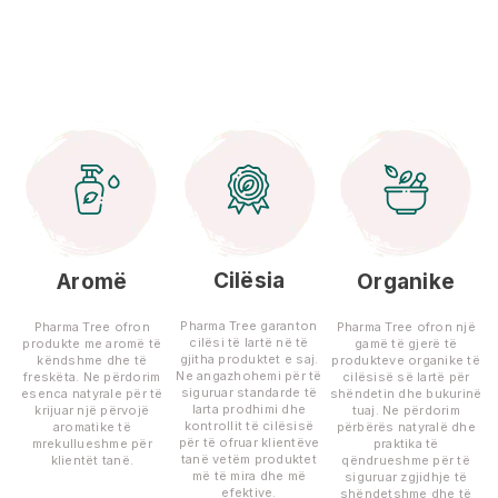
Cilësia
Aromë
Organike
Pharma Tree garanton
Pharma Tree ofron
Pharma Tree ofron një
cilësi të lartë në të
produkte me aromë të
gamë të gjerë të
gjitha produktet e saj.
këndshme dhe të
produkteve organike të
Ne angazhohemi për të
freskëta. Ne përdorim
cilësisë së lartë për
siguruar standarde të
esenca natyrale për të
shëndetin dhe bukurinë
larta prodhimi dhe
krijuar një përvojë
tuaj. Ne përdorim
kontrollit të cilësisë
aromatike të
përbërës natyralë dhe
për të ofruar klientëve
mrekullueshme për
praktika të
tanë vetëm produktet
klientët tanë.
qëndrueshme për të
më të mira dhe më
siguruar zgjidhje të
efektive.
shëndetshme dhe të