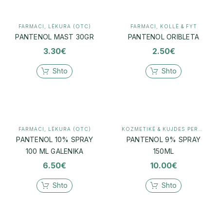
FARMACI
,
LËKURA (OTC)
FARMACI
,
KOLLË & FYT
PANTENOL MAST 30GR
PANTENOL ORIBLETA
3.30
€
2.50
€
Shto
Shto
FARMACI
,
LËKURA (OTC)
KOZMETIKË & KUJDES PERSONAL
PANTENOL 10% SPRAY
PANTENOL 9% SPRAY
100 ML GALENIKA
150ML
6.50
€
10.00
€
Shto
Shto