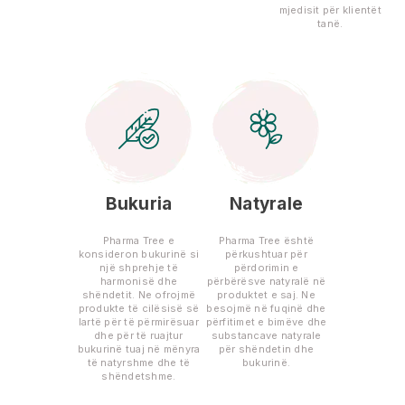
mjedisit për klientët
tanë.
Bukuria
Natyrale
Pharma Tree e
Pharma Tree është
konsideron bukurinë si
përkushtuar për
një shprehje të
përdorimin e
harmonisë dhe
përbërësve natyralë në
shëndetit. Ne ofrojmë
produktet e saj. Ne
produkte të cilësisë së
besojmë në fuqinë dhe
lartë për të përmirësuar
përfitimet e bimëve dhe
dhe për të ruajtur
substancave natyrale
bukurinë tuaj në mënyra
për shëndetin dhe
të natyrshme dhe të
bukurinë.
shëndetshme.