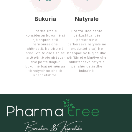
Bukuria
Natyrale
Pharma Tree e
Pharma Tree është
konsideron bukurinë si
përkushtuar për
një shprehje të
përdorimin e
harmonisë dhe
përbërësve natyralë në
shëndetit. Ne ofrojmë
produktet e saj. Ne
produkte të cilësisë së
besojmë në fuqinë dhe
lartë për të përmirësuar
përfitimet e bimëve dhe
dhe për të ruajtur
substancave natyrale
bukurinë tuaj në mënyra
për shëndetin dhe
të natyrshme dhe të
bukurinë.
shëndetshme.