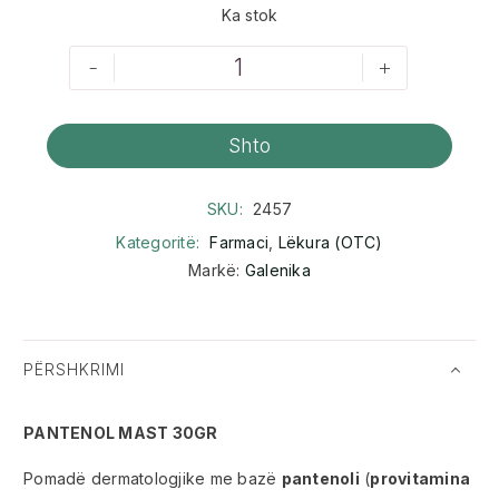
Ka stok
-
+
Shto
SKU:
2457
Kategoritë:
Farmaci
,
Lëkura (OTC)
Markë:
Galenika
PËRSHKRIMI
PANTENOL MAST 30GR
Pomadë dermatologjike me bazë
pantenoli
(
provitamina