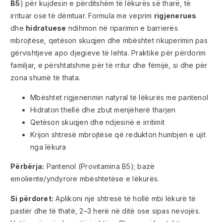
B5
) për kujdesin e përditshëm të lëkurës së tharë, të
irrituar ose të dëmtuar. Formula me veprim
rigjenerues
dhe
hidratuese
ndihmon në riparimin e barrierës
mbrojtëse, qetëson skuqjen dhe mbështet rikuperimin pas
gërvishtjeve apo djegieve të lehta. Praktike për përdorim
familjar, e përshtatshme për të rritur dhe fëmijë, si dhe për
zona shumë të thata.
Mbështet rigjenerimin natyral të lëkurës me pantenol
Hidraton thellë dhe zbut menjëherë tharjen
Qetëson skuqjen dhe ndjesinë e irritimit
Krijon shtresë mbrojtëse që redukton humbjen e ujit
nga lëkura
Përbërja:
Pantenol (Provitamina B5); bazë
emoliente/yndyrore mbështetëse e lëkurës.
Si përdoret:
Aplikoni një shtresë të hollë mbi lëkurë të
pastër dhe të thatë, 2–3 herë në ditë ose sipas nevojës.