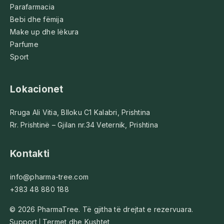
Parafarmacia
Bebi dhe fëmija
Make up dhe lëkura
Parfume
Sport
Lokacionet
Rruga Ali Vitia, Blloku C1 Kalabri, Prishtina
Rr. Prishtinë – Gjilan nr.34 Veternik, Prishtina
Kontakti
info@pharma-tree.com
+383 48 880 188
© 2026 PharmaTree. Të gjitha të drejtat e rezervuara.
Support
Termet dhe Kushtet