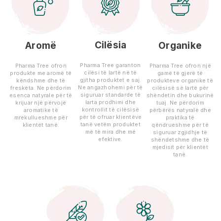
Cilësia
Aromë
Organike
Pharma Tree garanton
Pharma Tree ofron
Pharma Tree ofron një
cilësi të lartë në të
produkte me aromë të
gamë të gjerë të
gjitha produktet e saj.
këndshme dhe të
produkteve organike të
Ne angazhohemi për të
freskëta. Ne përdorim
cilësisë së lartë për
siguruar standarde të
esenca natyrale për të
shëndetin dhe bukurinë
larta prodhimi dhe
krijuar një përvojë
tuaj. Ne përdorim
kontrollit të cilësisë
aromatike të
përbërës natyralë dhe
për të ofruar klientëve
mrekullueshme për
praktika të
tanë vetëm produktet
klientët tanë.
qëndrueshme për të
më të mira dhe më
siguruar zgjidhje të
efektive.
shëndetshme dhe të
mjedisit për klientët
tanë.