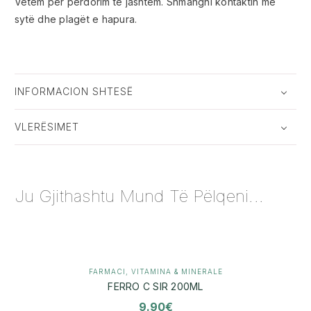
Vetëm për përdorim të jashtëm. Shmangni kontaktin me
sytë dhe plagët e hapura.
INFORMACION SHTESË
VLERËSIMET
Ju Gjithashtu Mund Të Pëlqeni...
FARMACI
,
VITAMINA & MINERALE
FERRO C SIR 200ML
9.90
€