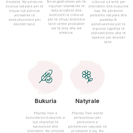
Ne angazhohemi për të
freskëta. Ne përdorim
cilësisë së lartë për
siguruar standarde të
esenca natyrale për të
shëndetin dhe bukurinë
larta prodhimi dhe
krijuar një përvojë
tuaj. Ne përdorim
kontrollit të cilësisë
aromatike të
përbërës natyralë dhe
për të ofruar klientëve
mrekullueshme për
praktika të
tanë vetëm produktet
klientët tanë.
qëndrueshme për të
më të mira dhe më
siguruar zgjidhje të
efektive.
shëndetshme dhe të
mjedisit për klientët
tanë.
Bukuria
Natyrale
Pharma Tree e
Pharma Tree është
konsideron bukurinë si
përkushtuar për
një shprehje të
përdorimin e
harmonisë dhe
përbërësve natyralë në
shëndetit. Ne ofrojmë
produktet e saj. Ne