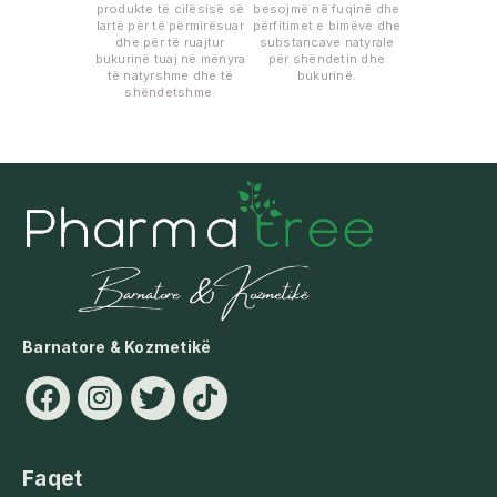
produkte të cilësisë së
besojmë në fuqinë dhe
lartë për të përmirësuar
përfitimet e bimëve dhe
dhe për të ruajtur
substancave natyrale
bukurinë tuaj në mënyra
për shëndetin dhe
të natyrshme dhe të
bukurinë.
shëndetshme.
Barnatore & Kozmetikë
Faqet