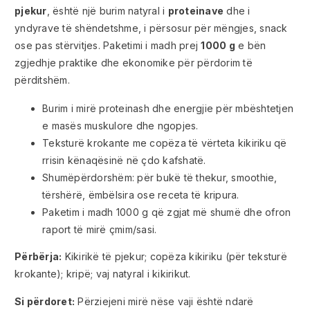
pjekur
, është një burim natyral i
proteinave
dhe i
yndyrave të shëndetshme, i përsosur për mëngjes, snack
ose pas stërvitjes. Paketimi i madh prej
1000 g
e bën
zgjedhje praktike dhe ekonomike për përdorim të
përditshëm.
Burim i mirë proteinash dhe energjie për mbështetjen
e masës muskulore dhe ngopjes.
Teksturë krokante me copëza të vërteta kikiriku që
rrisin kënaqësinë në çdo kafshatë.
Shumëpërdorshëm: për bukë të thekur, smoothie,
tërshërë, ëmbëlsira ose receta të kripura.
Paketim i madh 1000 g që zgjat më shumë dhe ofron
raport të mirë çmim/sasi.
Përbërja:
Kikirikë të pjekur; copëza kikiriku (për teksturë
krokante); kripë; vaj natyral i kikirikut.
Si përdoret:
Përziejeni mirë nëse vaji është ndarë