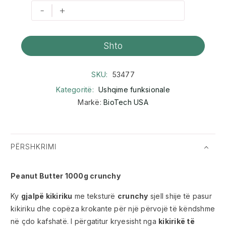
-
+
Shto
SKU:
53477
Kategoritë:
Ushqime funksionale
Markë:
BioTech USA
PËRSHKRIMI
Peanut Butter 1000g crunchy
Ky
gjalpë kikiriku
me teksturë
crunchy
sjell shije të pasur
kikiriku dhe copëza krokante për një përvojë të këndshme
në çdo kafshatë. I përgatitur kryesisht nga
kikirikë të