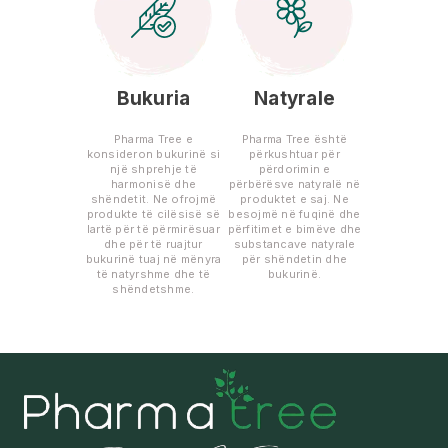
Bukuria
Natyrale
Pharma Tree e
Pharma Tree është
konsideron bukurinë si
përkushtuar për
një shprehje të
përdorimin e
harmonisë dhe
përbërësve natyralë në
shëndetit. Ne ofrojmë
produktet e saj. Ne
produkte të cilësisë së
besojmë në fuqinë dhe
lartë për të përmirësuar
përfitimet e bimëve dhe
dhe për të ruajtur
substancave natyrale
bukurinë tuaj në mënyra
për shëndetin dhe
të natyrshme dhe të
bukurinë.
shëndetshme.