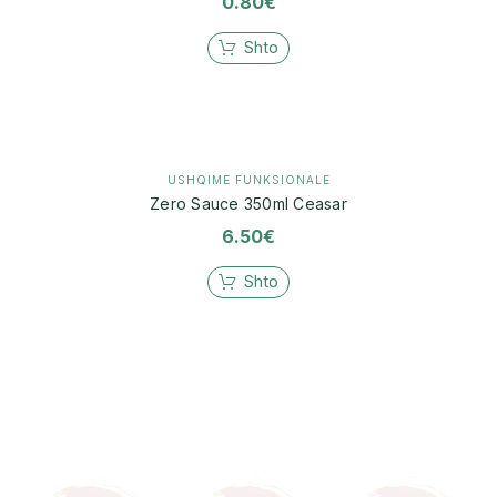
0.80
€
Shto
USHQIME FUNKSIONALE
Zero Sauce 350ml Ceasar
6.50
€
Shto