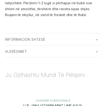
natyrshëm. Përdorni 1–2 lugë si përhapje në bukë ose
shtoni në smoothie, tërshërë dhe receta sipas shijes.
Ruajeni të mbyllur, në vend të freskët dhe të thatë.
INFORMACION SHTESË
VLERËSIMET
Ju Gjithashtu Mund Të Pëlqeni...
USHQIME FUNKSIONALE
UJE JANA VITAMIN MINT LIME 6/0.5L