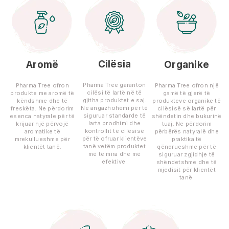
Cilësia
Aromë
Organike
Pharma Tree garanton
Pharma Tree ofron
Pharma Tree ofron një
cilësi të lartë në të
produkte me aromë të
gamë të gjerë të
gjitha produktet e saj.
këndshme dhe të
produkteve organike të
Ne angazhohemi për të
freskëta. Ne përdorim
cilësisë së lartë për
siguruar standarde të
esenca natyrale për të
shëndetin dhe bukurinë
larta prodhimi dhe
krijuar një përvojë
tuaj. Ne përdorim
kontrollit të cilësisë
aromatike të
përbërës natyralë dhe
për të ofruar klientëve
mrekullueshme për
praktika të
tanë vetëm produktet
klientët tanë.
qëndrueshme për të
më të mira dhe më
siguruar zgjidhje të
efektive.
shëndetshme dhe të
mjedisit për klientët
tanë.