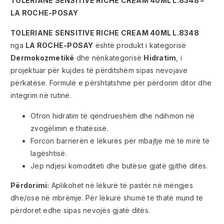
TOLERIANE SENSITIVE RICHE CREAM 40ML L.8348 –
LA ROCHE-POSAY
TOLERIANE SENSITIVE RICHE CREAM 40ML L.8348
nga
LA ROCHE-POSAY
është produkt i kategorisë
Dermokozmetikë
dhe nënkategorisë
Hidratim
, i
projektuar për kujdes të përditshëm sipas nevojave
përkatëse. Formulë e përshtatshme për përdorim ditor dhe
integrim në rutinë.
Ofron hidratim të qëndrueshëm dhe ndihmon në
zvogëlimin e thatësisë.
Forcon barrierën e lëkurës për mbajtje më të mirë të
lagështisë.
Jep ndjesi komoditeti dhe butësie gjatë gjithë ditës.
Përdorimi:
Aplikohet në lëkurë të pastër në mëngjes
dhe/ose në mbrëmje. Për lëkurë shumë të thatë mund të
përdoret edhe sipas nevojës gjatë ditës.