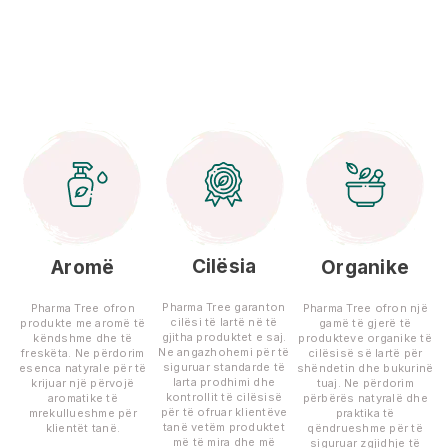
Cilësia
Aromë
Organike
Pharma Tree garanton
Pharma Tree ofron
Pharma Tree ofron një
cilësi të lartë në të
produkte me aromë të
gamë të gjerë të
gjitha produktet e saj.
këndshme dhe të
produkteve organike të
Ne angazhohemi për të
freskëta. Ne përdorim
cilësisë së lartë për
siguruar standarde të
esenca natyrale për të
shëndetin dhe bukurinë
larta prodhimi dhe
krijuar një përvojë
tuaj. Ne përdorim
kontrollit të cilësisë
aromatike të
përbërës natyralë dhe
për të ofruar klientëve
mrekullueshme për
praktika të
tanë vetëm produktet
klientët tanë.
qëndrueshme për të
më të mira dhe më
siguruar zgjidhje të