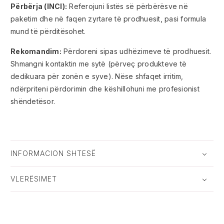
Përbërja (INCI):
Referojuni listës së përbërësve në
paketim dhe në faqen zyrtare të prodhuesit, pasi formula
mund të përditësohet.
Rekomandim:
Përdoreni sipas udhëzimeve të prodhuesit.
Shmangni kontaktin me sytë (përveç produkteve të
dedikuara për zonën e syve). Nëse shfaqet irritim,
ndërpriteni përdorimin dhe këshillohuni me profesionist
shëndetësor.
INFORMACION SHTESË
VLERËSIMET