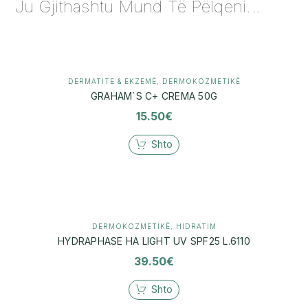
Ju Gjithashtu Mund Të Pëlqeni...
DERMATITE & EKZEMË
,
DERMOKOZMETIKË
GRAHAM`S C+ CREMA 50G
15.50
€
Shto
DERMOKOZMETIKË
,
HIDRATIM
HYDRAPHASE HA LIGHT UV SPF25 L.6110
39.50
€
Shto