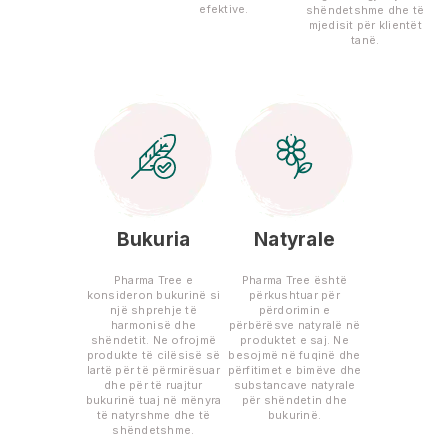
efektive.
shëndetshme dhe të
mjedisit për klientët
tanë.
Bukuria
Natyrale
Pharma Tree e
Pharma Tree është
konsideron bukurinë si
përkushtuar për
një shprehje të
përdorimin e
harmonisë dhe
përbërësve natyralë në
shëndetit. Ne ofrojmë
produktet e saj. Ne
produkte të cilësisë së
besojmë në fuqinë dhe
lartë për të përmirësuar
përfitimet e bimëve dhe
dhe për të ruajtur
substancave natyrale
bukurinë tuaj në mënyra
për shëndetin dhe
të natyrshme dhe të
bukurinë.
shëndetshme.