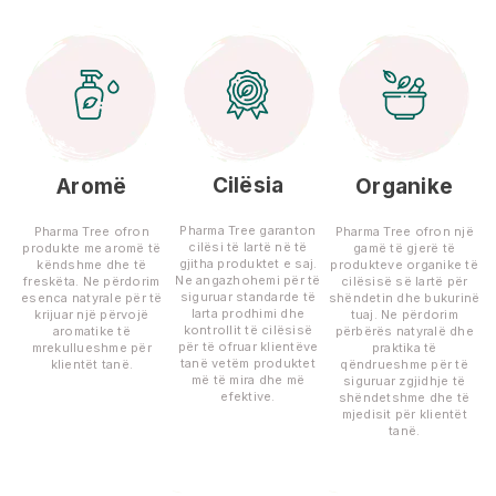
Cilësia
Aromë
Organike
Pharma Tree garanton
Pharma Tree ofron
Pharma Tree ofron një
cilësi të lartë në të
produkte me aromë të
gamë të gjerë të
gjitha produktet e saj.
këndshme dhe të
produkteve organike të
Ne angazhohemi për të
freskëta. Ne përdorim
cilësisë së lartë për
siguruar standarde të
esenca natyrale për të
shëndetin dhe bukurinë
larta prodhimi dhe
krijuar një përvojë
tuaj. Ne përdorim
kontrollit të cilësisë
aromatike të
përbërës natyralë dhe
për të ofruar klientëve
mrekullueshme për
praktika të
tanë vetëm produktet
klientët tanë.
qëndrueshme për të
më të mira dhe më
siguruar zgjidhje të
efektive.
shëndetshme dhe të
mjedisit për klientët
tanë.