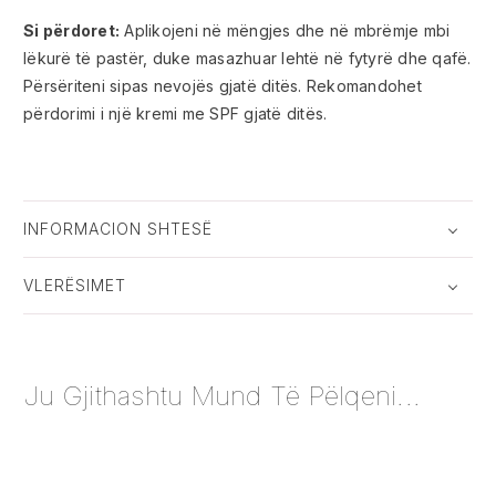
Si përdoret:
Aplikojeni në mëngjes dhe në mbrëmje mbi
lëkurë të pastër, duke masazhuar lehtë në fytyrë dhe qafë.
Përsëriteni sipas nevojës gjatë ditës. Rekomandohet
përdorimi i një kremi me SPF gjatë ditës.
INFORMACION SHTESË
VLERËSIMET
Ju Gjithashtu Mund Të Pëlqeni...