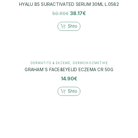
HYALU B5 SURACTIVATED SERUM 30ML L.0582
38.17
€
50.90
€
Shto
DERMATITE & EKZEMË
,
DERMOKOZMETIKË
GRAHAM`S FACE&EYELID ECZEMA CR 50G
14.90
€
Shto