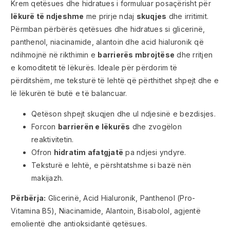
Krem qetësues dhe hidratues i formuluar posaçërisht për
lëkurë të ndjeshme
me prirje ndaj
skuqjes
dhe irritimit.
Përmban përbërës qetësues dhe hidratues si glicerinë,
panthenol, niacinamide, alantoin dhe acid hialuronik që
ndihmojnë në rikthimin e
barrierës mbrojtëse
dhe rritjen
e komoditetit të lëkurës. Ideale për përdorim të
përditshëm, me teksturë të lehtë që përthithet shpejt dhe e
lë lëkurën të butë e të balancuar.
Qetëson shpejt skuqjen dhe ul ndjesinë e bezdisjes.
Forcon
barrierën e lëkurës
dhe zvogëlon
reaktivitetin.
Ofron
hidratim afatgjatë
pa ndjesi yndyre.
Teksturë e lehtë, e përshtatshme si bazë nën
makijazh.
Përbërja:
Glicerinë, Acid Hialuronik, Panthenol (Pro-
Vitamina B5), Niacinamide, Alantoin, Bisabolol, agjentë
emolientë dhe antioksidantë qetësues.