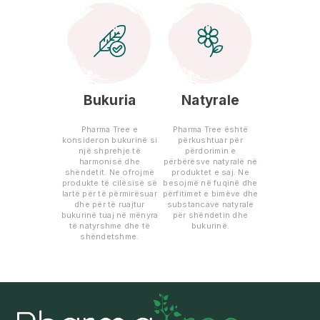
Bukuria
Natyrale
Pharma Tree e
Pharma Tree është
konsideron bukurinë si
përkushtuar për
një shprehje të
përdorimin e
harmonisë dhe
përbërësve natyralë në
shëndetit. Ne ofrojmë
produktet e saj. Ne
produkte të cilësisë së
besojmë në fuqinë dhe
lartë për të përmirësuar
përfitimet e bimëve dhe
dhe për të ruajtur
substancave natyrale
bukurinë tuaj në mënyra
për shëndetin dhe
të natyrshme dhe të
bukurinë.
shëndetshme.