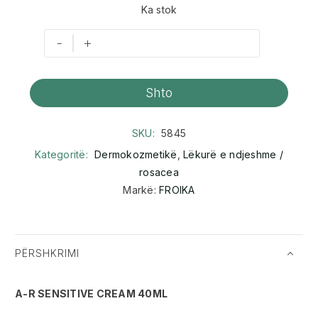
Ka stok
-
+
Shto
SKU:
5845
Kategoritë:
Dermokozmetikë
,
Lëkurë e ndjeshme /
rosacea
Markë:
FROIKA
PËRSHKRIMI
A-R SENSITIVE CREAM 40ML