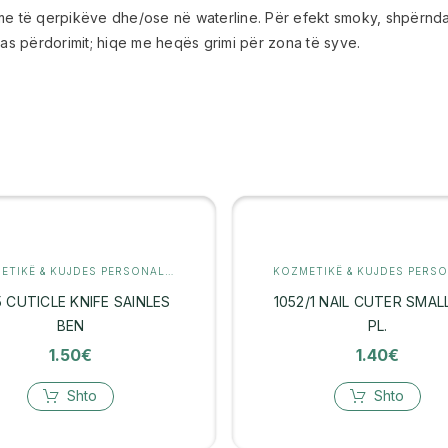
me të qerpikëve dhe/ose në waterline. Për efekt smoky, shpërnda
s përdorimit; hiqe me heqës grimi për zona të syve.
KOZMETIKË & KUJDES PERSONAL
,
MANIKYR
5 CUTICLE KNIFE SAINLES
1052/1 NAIL CUTER SMAL
BEN
PL.
1.50
€
1.40
€
Shto
Shto