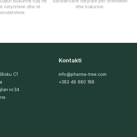
uajtur bukurinë tuaj në
substancave natyrale për shëndetin
ë natyrshme dhe të
dhe bukurinë.
hëndetshme.
Kontakti
 Blloku C1
info@pharma-tree.com
na
+383 48 880 188
jilan nr.34
ina