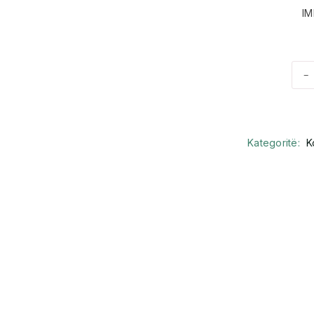
IM
-
Kategoritë:
K