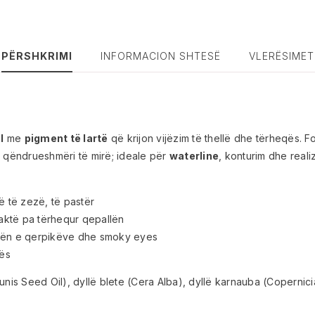
PËRSHKRIMI
INFORMACION SHTESË
VLERËSIMET
l
me
pigment të lartë
që krijon vijëzim të thellë dhe tërheqës. Fo
qëndrueshmëri të mirë; ideale për
waterline
, konturim dhe reali
jë të zezë, të pastër
aktë pa tërhequr qepallën
vijën e qerpikëve dhe smoky eyes
tës
nis Seed Oil), dyllë blete (Cera Alba), dyllë karnauba (Copernicia 