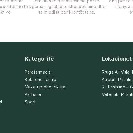
për të ofruar
praktika të qëndrueshme për të
dhe për të r
roduktet më të
siguruar zgjidhje të shëndetshme dhe
mënyra t
ktive.
të mjedisit për klientët tanë.
s
Kategoritë
Lokacionet
Parafarmacia
Rruga Ali Vitia,
Bebi dhe fëmija
Kalabri, Prishti
Make up dhe lëkura
Rr. Prishtinë – G
Parfume
Veternik, Prisht
et
Sport