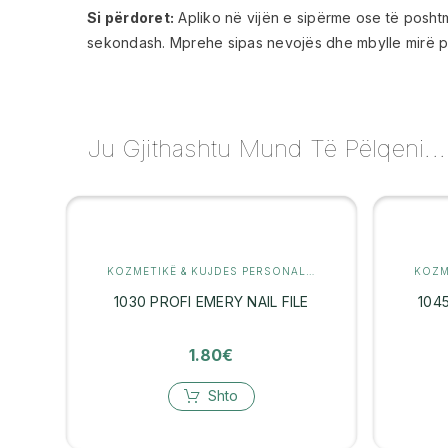
Si përdoret:
Apliko në vijën e sipërme ose të posht
sekondash. Mprehe sipas nevojës dhe mbylle mirë pa
Ju Gjithashtu Mund Të Pëlqeni...
KOZMETIKË & KUJDES PERSONAL
,
MANIKYR
1030 PROFI EMERY NAIL FILE
104
1.80
€
Shto