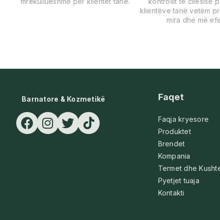
mrekullueshme për klientët tanë.
kontrollit të cilësisë 
klientëve tanë vetëm p
mira dhe më efe
Faqet
Barnatore & Kozmetikë
Faqja kryesore
Produktet
Brendet
Kompania
Termet dhe Kusht
Pyetjet tuaja
Kontakti