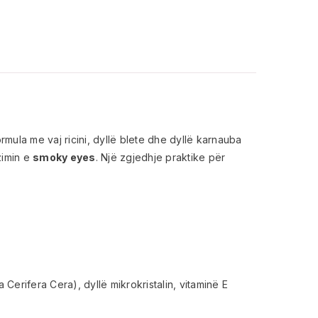
rmula me vaj ricini, dyllë blete dhe dyllë karnauba
zimin e
smoky eyes
. Një zgjedhje praktike për
Cerifera Cera), dyllë mikrokristalin, vitaminë E