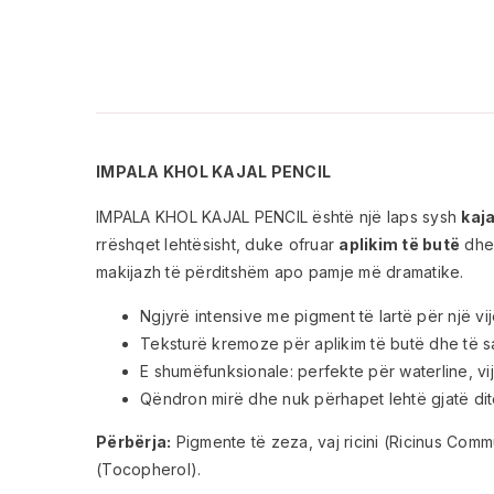
IMPALA KHOL KAJAL PENCIL
IMPALA KHOL KAJAL PENCIL është një laps sysh
kaja
rrëshqet lehtësisht, duke ofruar
aplikim të butë
dhe 
makijazh të përditshëm apo pamje më dramatike.
Ngjyrë intensive me pigment të lartë për një vi
Teksturë kremoze për aplikim të butë dhe të s
E shumëfunksionale: perfekte për waterline, 
Qëndron mirë dhe nuk përhapet lehtë gjatë di
Përbërja:
Pigmente të zeza, vaj ricini (Ricinus Commu
(Tocopherol).