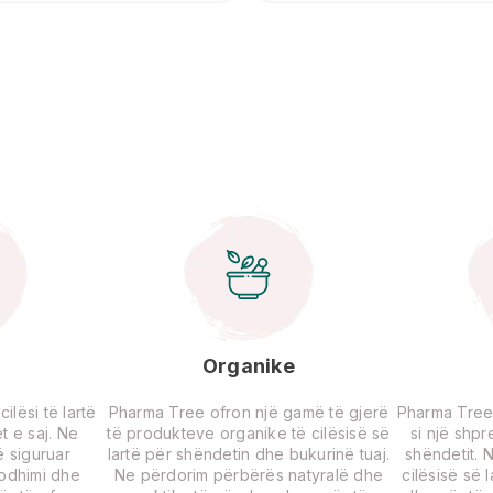
Organike
lësi të lartë
Pharma Tree ofron një gamë të gjerë
Pharma Tree
t e saj. Ne
të produkteve organike të cilësisë së
si një shp
 siguruar
lartë për shëndetin dhe bukurinë tuaj.
shëndetit. 
rodhimi dhe
Ne përdorim përbërës natyralë dhe
cilësisë së 