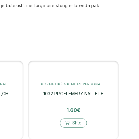
je butësisht me furçë ose sfungjer brenda pak
KOZMETIKË & KUJDES PERSONAL
,
MANIKYR
KOZMETIKË & KUJDES PERSONAL
,
MANIKYR
L,CH-
1032 PROFI EMERY NAIL FILE
1.60
€
Shto