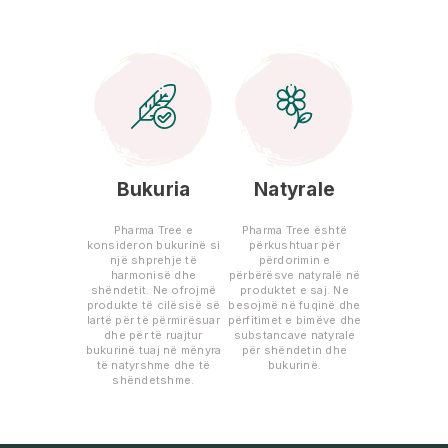
Bukuria
Natyrale
Pharma Tree e
Pharma Tree është
konsideron bukurinë si
përkushtuar për
një shprehje të
përdorimin e
harmonisë dhe
përbërësve natyralë në
shëndetit. Ne ofrojmë
produktet e saj. Ne
produkte të cilësisë së
besojmë në fuqinë dhe
lartë për të përmirësuar
përfitimet e bimëve dhe
dhe për të ruajtur
substancave natyrale
bukurinë tuaj në mënyra
për shëndetin dhe
të natyrshme dhe të
bukurinë.
shëndetshme.