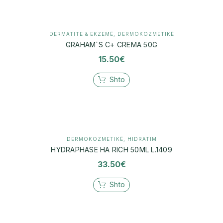
DERMATITE & EKZEMË
,
DERMOKOZMETIKË
GRAHAM`S C+ CREMA 50G
15.50
€
Shto
DERMOKOZMETIKË
,
HIDRATIM
HYDRAPHASE HA RICH 50ML L.1409
33.50
€
Shto