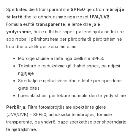
Spërkatës dielli transparent me
SPF50
që ofron
mbrojtje
të lartë
dhe të qëndrueshme nga rrezet
UVA/UVB
.
Formula është
transparente
, e lehtë dhe
jo e
yndyrshme
, duke u thithur shpejt pa lënë njolla në lëkurë
apo rroba. I përshtatshëm për përdorim të përditshëm në
trup dhe praktik për zona me qime.
Mbrojtje shumë e lartë nga dielli me SPF50
Teksturë e tejdukshme që thahet shpejt, pa ndjesi
ngjitjeje
Spërkatje e njëtrajtshme dhe e lehtë për ripërdorim
gjatë ditës
I përshtatshëm për lëkurë normale deri të yndyrshme
Përbërja:
Filtra fotombrojtës me spektër të gjerë
(UVA/UVB) – SPF50; antioksidantë mbrojtës; formulë
transparente, pa yndyrë; bazë spërkatëse për shpërndarje
të njëtrajtshme.