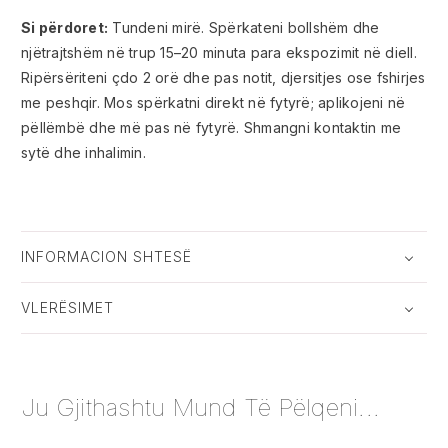
Si përdoret:
Tundeni mirë. Spërkateni bollshëm dhe
njëtrajtshëm në trup 15–20 minuta para ekspozimit në diell.
Ripërsëriteni çdo 2 orë dhe pas notit, djersitjes ose fshirjes
me peshqir. Mos spërkatni direkt në fytyrë; aplikojeni në
pëllëmbë dhe më pas në fytyrë. Shmangni kontaktin me
sytë dhe inhalimin.
INFORMACION SHTESË
VLERËSIMET
Ju Gjithashtu Mund Të Pëlqeni...