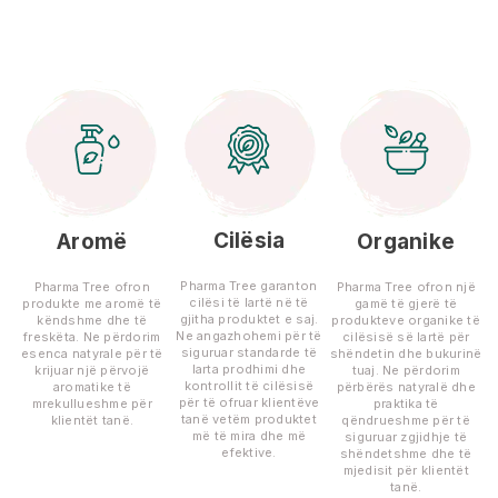
Cilësia
Aromë
Organike
Pharma Tree garanton
Pharma Tree ofron
Pharma Tree ofron një
cilësi të lartë në të
produkte me aromë të
gamë të gjerë të
gjitha produktet e saj.
këndshme dhe të
produkteve organike të
Ne angazhohemi për të
freskëta. Ne përdorim
cilësisë së lartë për
siguruar standarde të
esenca natyrale për të
shëndetin dhe bukurinë
larta prodhimi dhe
krijuar një përvojë
tuaj. Ne përdorim
kontrollit të cilësisë
aromatike të
përbërës natyralë dhe
për të ofruar klientëve
mrekullueshme për
praktika të
tanë vetëm produktet
klientët tanë.
qëndrueshme për të
më të mira dhe më
siguruar zgjidhje të
efektive.
shëndetshme dhe të
mjedisit për klientët
tanë.